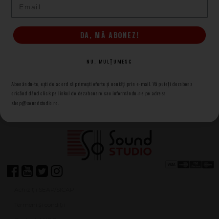
DA, MĂ ABONEZ!
ABONARE
NU, MULȚUMESC
Abonându-te, ești de acord să primești oferte și noutăți prin e-mail. Vă puteți dezabona
oricănd dând click pe linkul de dezabonare sau informându-ne pe adresa
shop@soundstudio.ro.
Achiziții SEAP/SICAP
Termeni și condiții