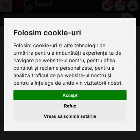
0
0
Folosim cookie-uri
SOFTWARE AUDIO
FILTREAZĂ
Folosim cookie-uri și alte tehnologii de
urmărire pentru a îmbunătăți experiența ta de
SOFTWARE EDUCATIONALE
navigare pe website-ul nostru, pentru afișa
conținut și reclame personalizate, pentru a
Pachete de software audio cu licente educationale la preturi
analiza traficul de pe website-ul nostru și
reduse pentru institutii si studenti.
pentru a înțelege de unde vin vizitatorii noștri.
Nu exista produse in aceasta categorie
Accept
Software audio -
Software educationale
la Sound Studio
Refuz
magazin de muzica
Vreau să schimb setările