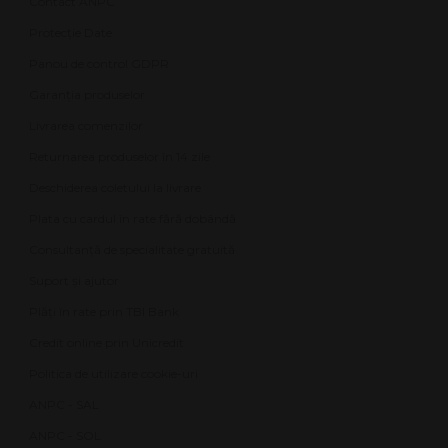
Contact ANPC
Protecție Date
Panou de control GDPR
Garanția produselor
Livrarea comenzilor
Returnarea produselor în 14 zile
Deschiderea coletului la livrare
Plata cu cardul în rate fără dobândă
Consultanță de specialitate gratuită
Suport și ajutor
Plăți în rate prin TBI Bank
Credit online prin Unicredit
Politica de utilizare cookie-uri
ANPC - SAL
ANPC - SOL