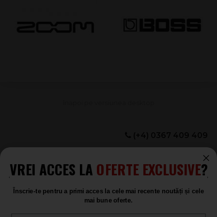
(+4) 0367 409 409
Setări preferințe cookie
VREI ACCES LA
OFERTE EXCLUSIVE
?
Înscrie-te pentru a primi acces la cele mai recente noutăți și cele
NEWSLETTER SOUND STUDIO
mai bune oferte.
Adresa e-mail
* necesar
Email