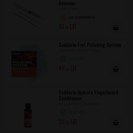
Remover
Lubrifiant
LA COMANDĂ
91
.00
Daddario Fret Polishing System
Hartie Lustruit Taste
ÎN STOC
45
.50
Daddario Hydrate Fingerboard
Conditioner
Ulei pentru Tastiera
ÎN STOC
33
.00