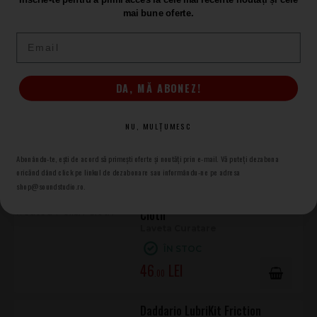
ÎN STOC
Conținut silicon
Nu
mai bune oferte.
50
.00
Email
Daddario Untreated Polish Cloth
DA, MĂ ABONEZ!
Laveta de Lustruit
ÎN STOC
NU, MULȚUMESC
36
.30
Abonându-te, ești de acord să primești oferte și noutăți prin e-mail. Vă puteți dezabona
oricănd dând click pe linkul de dezabonare sau informându-ne pe adresa
shop@soundstudio.ro.
Daddario Pre-Treated Polish
Cloth
Laveta Curatare
ÎN STOC
46
.00
Daddario LubriKit Friction