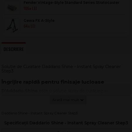
Fender Vintage-Style Standard Series Stratocaster
105
Tremolo Assemblies Chrome
.00
Gewa FX A-Style
64
.00
DESCRIERE
Solutie de Curatare Daddario Shine - Instant Spray Cleaner
Step3
Îngrijire rapidă pentru finisaje lucioase
D’Addario Shine
este o soluție spray de curățare și
întreținere, concepută pentru instrumente muzicale cu finisaj
din lac transparent. Formula acționează rapid pentru a
îndepărta praful, amprentele și urmele fine, redând aspectul
Daddario Shine - Instant Spray Cleaner Step3
curat și îngrijit al instrumentului.
Specificații Daddario Shine - Instant Spray Cleaner Step3
Acest produs este gândit ca
spray cleaner
tip Step 3, util în