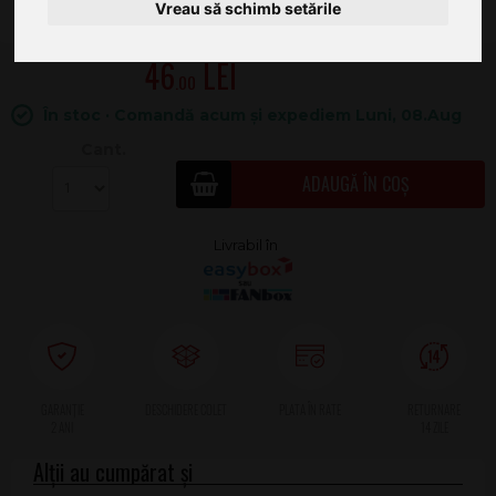
Vreau să schimb setările
46
.00
În stoc · Comandă acum și expediem Luni, 08.Aug
Cant.
ADAUGĂ ÎN COȘ
2 ANI