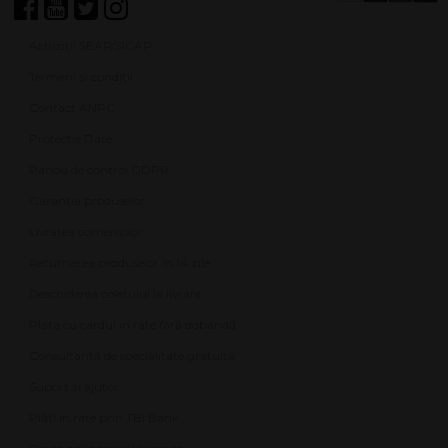
Achiziții SEAP/SICAP
Termeni și condiții
Contact ANPC
Protecție Date
Panou de control GDPR
Garanția produselor
Livrarea comenzilor
Returnarea produselor în 14 zile
Deschiderea coletului la livrare
Plata cu cardul în rate fără dobândă
Consultanță de specialitate gratuită
Suport și ajutor
Plăți în rate prin TBI Bank