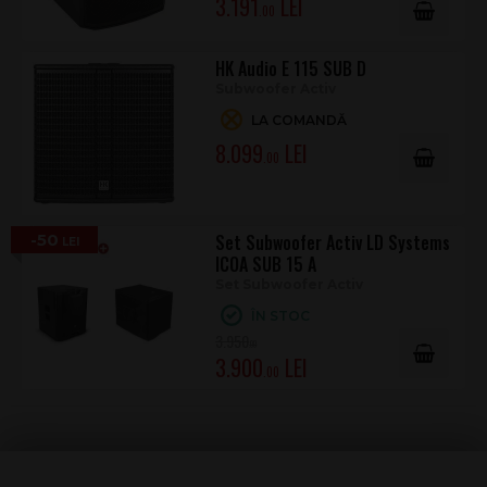
3.191
.00
HK Audio E 115 SUB D
Subwoofer Activ
LA COMANDĂ
8.099
.00
-50
Set Subwoofer Activ LD Systems
ICOA SUB 15 A
Set Subwoofer Activ
ÎN STOC
3.950
.00
3.900
.00