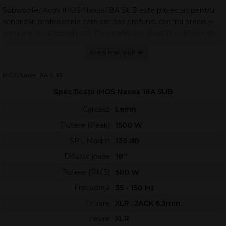
Subwoofer Activ iHOS Naxos 18A SUB este proiectat pentru
sonorizări profesionale care cer bas profund, control precis și
presiune acustică ridicată. Cu amplificare clasa D și difuzor de
18 inchi, acest subwoofer activ livrează un low-end ferm
pentru DJ, trupe live, cluburi, scene mobile și instalații fixe.
Arhitectura de amplificare cu sursă comutabilă asigură
iHOS Naxos 18A SUB
randament ridicat și funcționare stabilă în condiții solicitante.
Specificații iHOS Naxos 18A SUB
Integrarea cu sateliți este simplă datorită crossover-ului
dedicat, iar conectica XLR/TRS oferă compatibilitate rapidă cu
Carcasă
Lemn
mixere și procesoare audio.
Putere (Peak)
1500 W
Performanță acustică
SPL Maxim
133 dB
Difuzorul de 18” cu bobină de 3” este optimizat pentru impact
Difuzor joase
18''
și extensie în frecvențe joase, păstrând claritatea în zona de
Putere (RMS)
500 W
atac a kick-ului. Răspunsul în frecvență de 35–150 Hz și SPL-ul
maxim de 133 dB îl recomandă pentru spații medii și mari,
Frecvență
35 - 150 Hz
unde energia în sub-bas trebuie să rămână consistentă.
Intrare
XLR , JACK 6.3mm
Ieșire
XLR
Construcție și utilizare