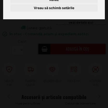
Vreau să schimb setările
3.979
.00
137.54
Livrare gratuită
În stoc · Comandă acum și expediem astăzi
Cant.
ADAUGĂ ÎN COȘ
2 ANI
Huse pentru Boxe
Cabluri de Alimentare