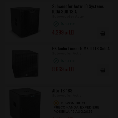
Subwooofer Activ LD Systems
ICOA SUB 18 A
Subwooofer Activ
ÎN STOC
4.299
.00
HK Audio Linear 5 MK II 118 Sub A
Subwoofer Activ
ÎN STOC
8.669
.00
Alto TS 18S
Subwoofer Activ
DISPONIBIL CU
PRECOMANDĂ, EXPEDIERE
POSIBILĂ: 12.AUG.2026