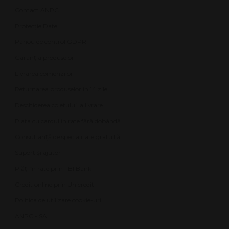
Contact ANPC
Protecție Date
Panou de control GDPR
Garanția produselor
Livrarea comenzilor
Returnarea produselor în 14 zile
Deschiderea coletului la livrare
Plata cu cardul în rate fără dobândă
Consultanță de specialitate gratuită
Suport și ajutor
Plăți în rate prin TBI Bank
Credit online prin Unicredit
Politica de utilizare cookie-uri
ANPC - SAL