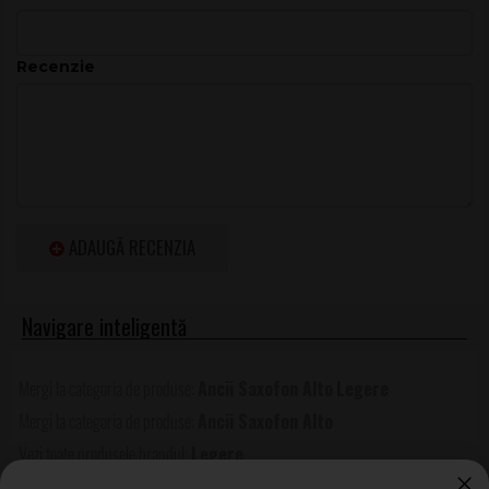
Caracteristici principale
Tip produs
: ancie pentru saxofon alto
Tărie
: 2,25
Recenzie
Material
: plastic
Ton
: închis și cald
Utilizare
: potrivit pentru toate stilurile de muzică
Nivel
: intermediari și avansați
Detalii tehnice
Instrument
Saxofon alto
ADAUGĂ RECENZIA
Serie
Signature
Tărie ancie
2,25
Material
Plastic de înaltă calitate
Caracter
Ton cald, închis, cu rezonanță remarcabilă
Ancii Saxofon Alto
Legere
timbral
Ancii Saxofon Alto
Recomandare
Intermediari și avansați; practică, studio,
scenă
Legere