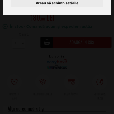
Vreau să schimb setările
180
.00
În stoc · Comandă acum și expediem astăzi
Cant.
ADAUGĂ ÎN COȘ
2 ANI