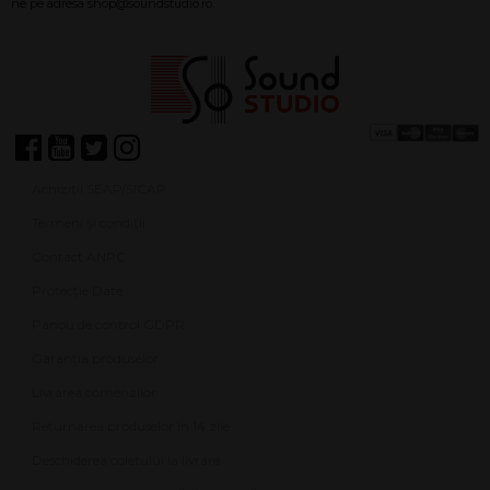
Achiziții SEAP/SICAP
Termeni și condiții
Contact ANPC
Protecție Date
Panou de control GDPR
Garanția produselor
Livrarea comenzilor
Returnarea produselor în 14 zile
Deschiderea coletului la livrare