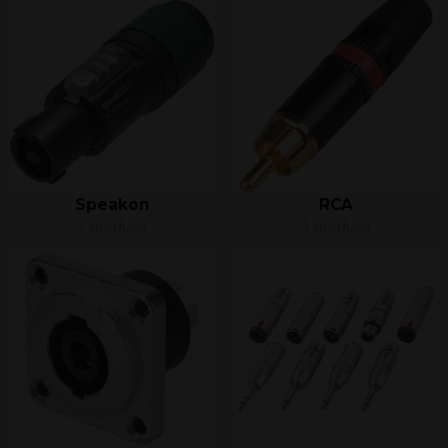
Speakon
RCA
2 produse
3 produse