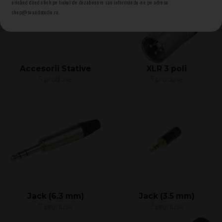
oricănd dând click pe linkul de dezabonare sau informându-ne pe adresa
shop@soundstudio.ro.
Accesorii Stative
XLR 3 poli
5 produse
3 produse
Jack (6.3 mm)
Jack (3.5 mm)
7 produse
2 produse