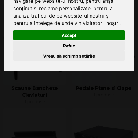
navigare pe website-ul nostru, pentru afișa
conținut și reclame personalizate, pentru a
Stative Chitare si Basuri
Stative Claviaturi
analiza traficul de pe website-ul nostru și
1 produse
3 produse
pentru a înțelege de unde vin vizitatorii noștri.
Accept
Refuz
Vreau să schimb setările
Scaune Banchete
Pedale Piane si Clape
Claviaturi
1 produse
1 produse