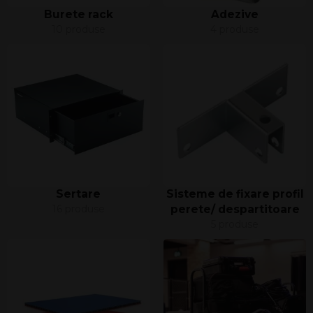
Burete rack
Adezive
10 produse
4 produse
Sertare
Sisteme de fixare profil
16 produse
perete/ despartitoare
5 produse