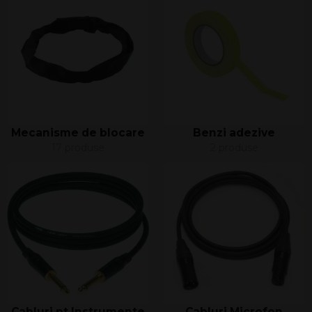
Mecanisme de blocare
Benzi adezive
17 produse
2 produse
Cabluri pt Instrumente
Cabluri Microfon