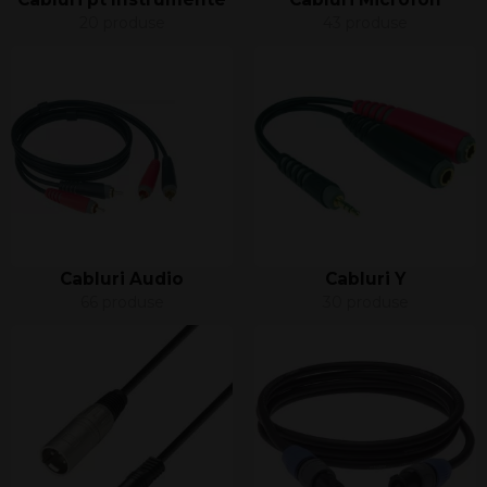
20 produse
43 produse
Cabluri Audio
Cabluri Y
66 produse
30 produse