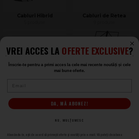
Cabluri Hibrid
Cabluri de Retea
5 produse
9 produse
VREI ACCES LA
OFERTE EXCLUSIVE
?
Înscrie-te pentru a primi acces la cele mai recente noutăți și cele
mai bune oferte.
Email
Stative Laptopuri,
Stative Note
Tablete, Smartphone
3 produse
DA, MĂ ABONEZ!
2 produse
NU, MULȚUMESC
Abonându-te, ești de acord să primești oferte și noutăți prin e-mail. Vă puteți dezabona