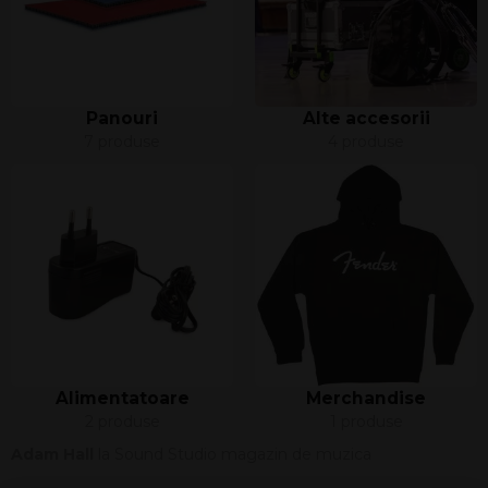
Panouri
Alte accesorii
7 produse
4 produse
Alimentatoare
Merchandise
2 produse
1 produse
Adam Hall
la Sound Studio magazin de muzica