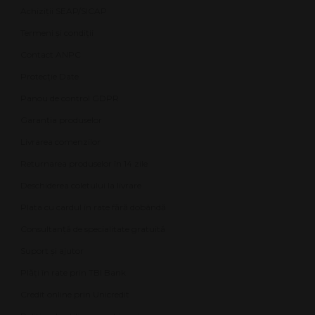
Achiziții SEAP/SICAP
Termeni și condiții
Contact ANPC
Protecție Date
Panou de control GDPR
Garanția produselor
Livrarea comenzilor
Returnarea produselor în 14 zile
Deschiderea coletului la livrare
Plata cu cardul în rate fără dobândă
Consultanță de specialitate gratuită
Suport și ajutor
Plăți în rate prin TBI Bank
Credit online prin Unicredit