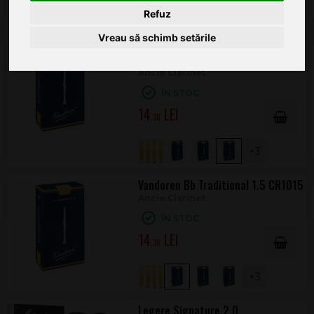
+3
Refuz
Vreau să schimb setările
Vandoren Bb Traditional 2.5
CR1025
Ancie Clarinet
ÎN STOC
14
.30
+3
Vandoren Bb Traditional 1.5 CR1015
Ancie Clarinet
ÎN STOC
14
.30
+3
Legere Signature 2.0