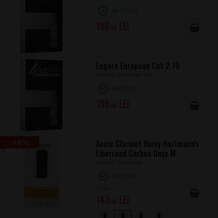
ÎN STOC
188
.00
Legere European Cut 2.75
Ancie Clarinet Bb
ÎN STOC
188
.00
-18%
Ancie Clarinet Harry Hartmann's
Fiberreed Carbon Onyx M
Ancie Clarinet
ÎN STOC
175
.00
143
.00