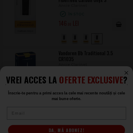
Fiberreed Carbon Onyx S
Ancie Clarinet
ÎN STOC
146
.00
Vandoren Bb Traditional 3.5
CR1035
Ancie Clarinet
ÎN STOC
VREI ACCES LA
OFERTE EXCLUSIVE
?
14
.30
Înscrie-te pentru a primi acces la cele mai recente noutăți și cele
+3
mai bune oferte.
Email
Vandoren 56 Rue Lepic 3.5 CR5035
Ancie Clarinet
ÎN STOC
DA, MĂ ABONEZ!