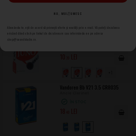
18
.40
NU, MULȚUMESC
Abonându-te, ești de acord să primești oferte și noutăți prin e-mail. Vă puteți dezabona
Vandoren Juno 2 JCR012
oricănd dând click pe linkul de dezabonare sau informându-ne pe adresa
Ancie Clarinet Bb
shop@soundstudio.ro.
ÎN STOC
10
.20
+1
Vandoren Bb V21 3.5 CR8035
Ancie Clarinet
ÎN STOC
18
.40