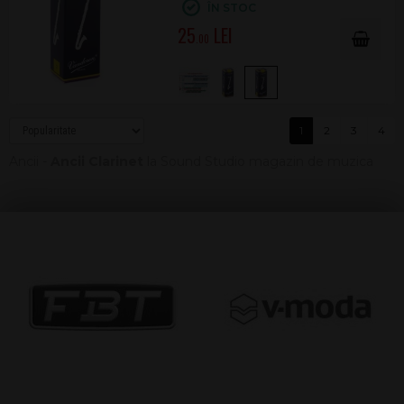
ÎN STOC
25
.00
1
2
3
4
Ancii -
Ancii Clarinet
la Sound Studio magazin de muzica