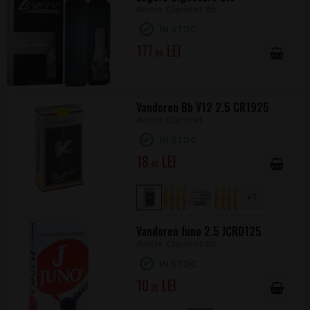
Ancie Clarinet Bb
ÎN STOC
177
.00
Vandoren Bb V12 2.5 CR1925
Ancie Clarinet
ÎN STOC
18
.40
+1
Vandoren Juno 2.5 JCR0125
Ancie Clarinet Bb
ÎN STOC
10
.20