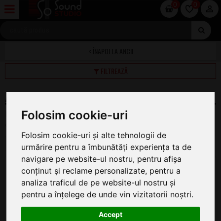
0
0
ANCII
FILTREAZĂ
ANCII CLARINET
Folosim cookie-uri
Pe această pagină găsiți oferta completă de Ancii Clarinet la
cel mai bun preț.
Folosim cookie-uri și alte tehnologii de
1
2
3
4
urmărire pentru a îmbunătăți experiența ta de
navigare pe website-ul nostru, pentru afișa
Vandoren Bb Traditional 2.0 CR102
conținut și reclame personalizate, pentru a
Ancie Clarinet
analiza traficul de pe website-ul nostru și
ÎN STOC
pentru a înțelege de unde vin vizitatorii noștri.
14
.30
Accept