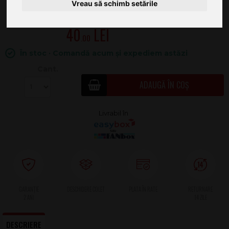
Vreau să schimb setările
40
.00
În stoc · Comandă acum și expediem astăzi
Cant.
ADAUGĂ ÎN COȘ
2 ANI
DESCRIERE