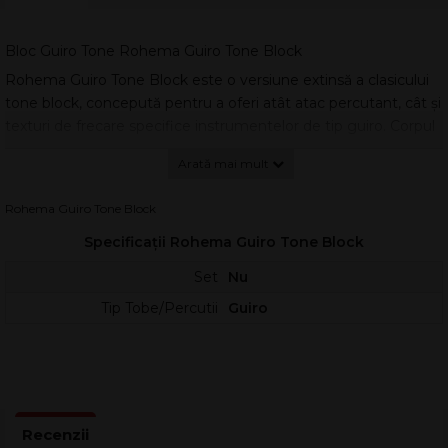
Bloc Guiro Tone Rohema Guiro Tone Block
Rohema Guiro Tone Block este o versiune extinsă a clasicului
tone block, concepută pentru a oferi atât atac percutant, cât și
texturi de frecare specifice instrumentelor de tip guiro. Corpul
sonor are o suprafață striată, ceea ce permite obținerea rapidă
a unor efecte ritmice variate, cu un control foarte bun al
dinamicii.
Rohema Guiro Tone Block
Instrumentul poate fi lovit cu un ciocănel din lemn, exact ca
Specificații Rohema Guiro Tone Block
un tone block tradițional, generând un sunet clar, concentrat și
bine proiectat. În plus, tija ciocănelului se poate glisa pe
Set
Nu
striațiile corpului rezonant, producând un timbru „ratchet”
Tip Tobe/Percutii
Guiro
(guiro) cu articulare precisă.
Această combinație între tehnica de lovire și cea de frecare
extinde considerabil paleta de sunete dintr-un set de percuție.
Alternarea celor două moduri de interpretare contribuie și la
dezvoltarea coordonării, fiind utilă atât în educația muzicală,
cât și în aplicații orchestrale sau de studio.