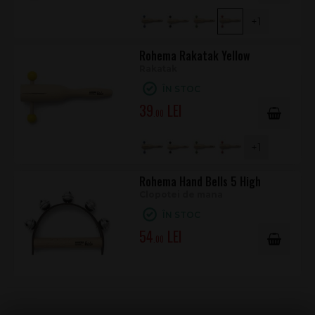
+1
Rohema Rakatak Yellow
Rakatak
ÎN STOC
39
.00
+1
Rohema Hand Bells 5 High
Clopotei de mana
ÎN STOC
54
.00