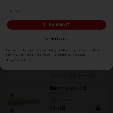
Rakatak
Email
ÎN STOC
39
.00
DA, MĂ ABONEZ!
+1
NU, MULȚUMESC
Rohema Rakatak Green
Rakatak
Abonându-te, ești de acord să primești oferte și noutăți prin e-mail. Vă puteți dezabona
ÎN STOC
oricănd dând click pe linkul de dezabonare sau informându-ne pe adresa
shop@soundstudio.ro.
39
.00
+1
Rohema Rakatak Red
Rakatak
ÎN STOC
39
.00