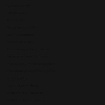
Termeni și condiții
Contact ANPC
Protecție Date
Panou de control GDPR
Garanția produselor
Livrarea comenzilor
Returnarea produselor în 14 zile
Deschiderea coletului la livrare
Plata cu cardul în rate fără dobândă
Consultanță de specialitate gratuită
Suport și ajutor
Plăți în rate prin TBI Bank
Credit online prin Unicredit
Politica de utilizare cookie-uri