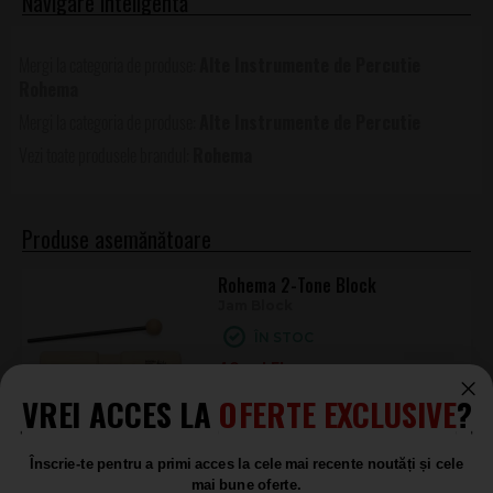
muzică și acasă, unde se urmărește antrenarea ritmului și a
coordonării. Dimensiunile compacte și prinderea cu mâner
Alte Instrumente de Percutie
oferă control bun la execuție și o articulare precisă a loviturilor.
Rohema
Alte Instrumente de Percutie
Rohema
Produse asemănătoare
Rohema 2-Tone Block
Jam Block
ÎN STOC
40
.00
VREI ACCES LA
OFERTE EXCLUSIVE
?
Rohema Rakatak Brown
Înscrie-te pentru a primi acces la cele mai recente noutăți și cele
Rakatak
mai bune oferte.