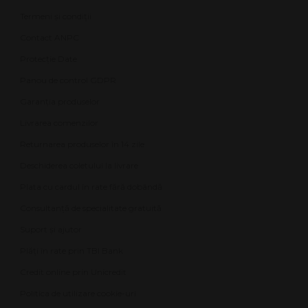
Termeni și condiții
Contact ANPC
Protecție Date
Panou de control GDPR
Garanția produselor
Livrarea comenzilor
Returnarea produselor în 14 zile
Deschiderea coletului la livrare
Plata cu cardul în rate fără dobândă
Consultanță de specialitate gratuită
Suport și ajutor
Plăți în rate prin TBI Bank
Credit online prin Unicredit
Politica de utilizare cookie-uri