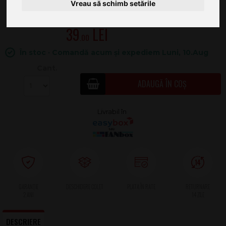
Vreau să schimb setările
39
.00
În stoc · Comandă acum și expediem Luni, 10.Aug
Cant.
ADAUGĂ ÎN COȘ
2 ANI
DESCRIERE