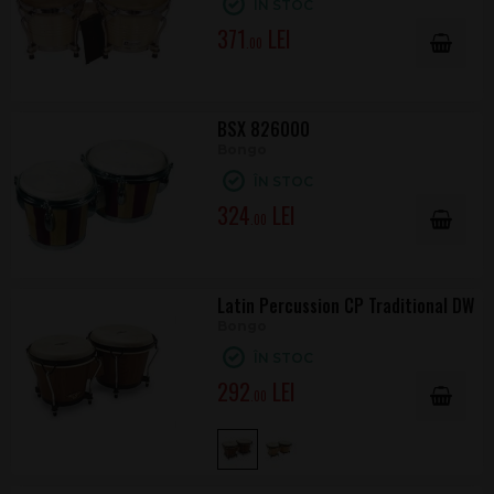
ÎN STOC
371
.00
BSX 826000
Bongo
ÎN STOC
324
.00
Latin Percussion CP Traditional DW
Bongo
ÎN STOC
292
.00