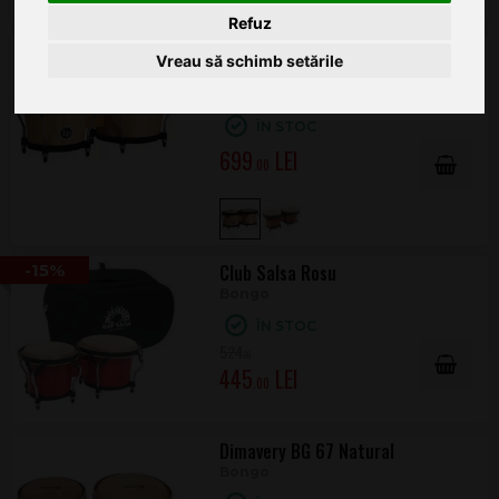
Refuz
Latin Percussion Aspire AW
Vreau să schimb setările
LPA601-AW
Bongo
ÎN STOC
699
.00
-15%
Club Salsa Rosu
Bongo
ÎN STOC
524
.00
445
.00
Dimavery BG 67 Natural
Bongo