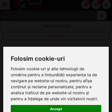
0
0
PERCUTIE
FILTREAZĂ
BONGOSURI
Folosim cookie-uri
Pe această pagină găsiți oferta completă de Bongos-uri la
cel mai bun preț.
Folosim cookie-uri și alte tehnologii de
1
2
urmărire pentru a îmbunătăți experiența ta de
navigare pe website-ul nostru, pentru afișa
Latin Percussion Galaxy Giovanni
conținut și reclame personalizate, pentru a
LP793X
analiza traficul de pe website-ul nostru și
Bongo
pentru a înțelege de unde vin vizitatorii noștri.
ÎN STOC
1.990
Accept
.00