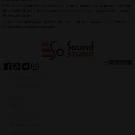
Achiziții SEAP/SICAP
Termeni și condiții
Contact ANPC
Protecție Date
Panou de control GDPR
Garanția produselor
Livrarea comenzilor