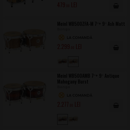
479
.00
Meinl WB500ZFA-M 7ʺ+ 9ʺ Ash Matt
Bongo
LA COMANDĂ
2.299
.00
Meinl WB500AMB 7ʺ+ 9ʺ Antique
Mahogany Burst
Bongo
LA COMANDĂ
2.277
.00