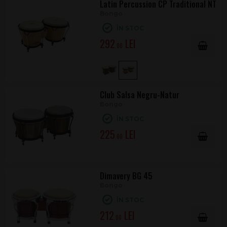
Latin Percussion CP Traditional NT
Bongo
ÎN STOC
292
.00
Club Salsa Negru-Natur
Bongo
ÎN STOC
225
.00
Dimavery BG 45
Bongo
ÎN STOC
212
.00