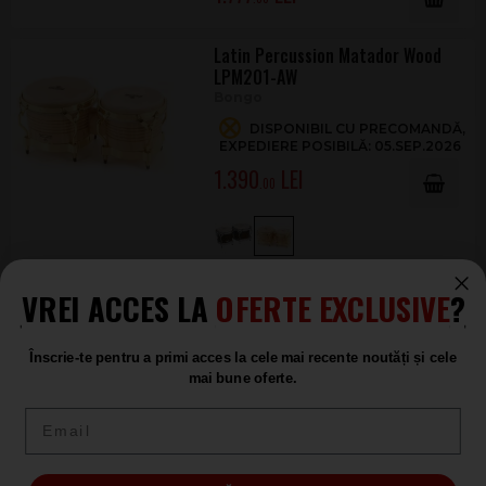
Latin Percussion Matador Wood
LPM201-AW
Bongo
DISPONIBIL CU PRECOMANDĂ,
EXPEDIERE POSIBILĂ: 05.SEP.2026
1.390
.00
Latin Percussion Matador Wood
VREI ACCES LA
OFERTE EXCLUSIVE
?
LPM201
Bongo
Înscrie-te pentru a primi acces la cele mai recente noutăți și cele
DISPONIBIL CU PRECOMANDĂ,
mai bune oferte.
EXPEDIERE POSIBILĂ: 05.SEP.2026
1.148
Email
.00