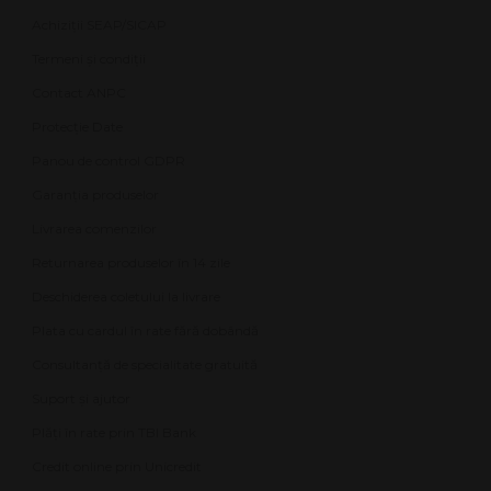
Achiziții SEAP/SICAP
Termeni și condiții
Contact ANPC
Protecție Date
Panou de control GDPR
Garanția produselor
Livrarea comenzilor
Returnarea produselor în 14 zile
Deschiderea coletului la livrare
Plata cu cardul în rate fără dobândă
Consultanță de specialitate gratuită
Suport și ajutor
Plăți în rate prin TBI Bank
Credit online prin Unicredit