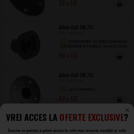
52
.00
Adam Hall SM 707
Flansa Boxa
DISPONIBIL CU PRECOMANDĂ,
EXPEDIERE POSIBILĂ: 14.AUG.2026
55
.00
Adam Hall SM 701
Flansa Boxa
LA COMANDĂ
42
.00
VREI ACCES LA
OFERTE EXCLUSIVE
?
1
Înscrie-te pentru a primi acces la cele mai recente noutăți și cele