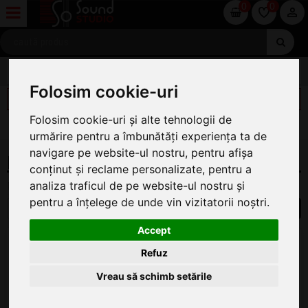
0
0
ACCESORII SONORIZARE
Folosim cookie-uri
FILTREAZĂ
Folosim cookie-uri și alte tehnologii de
[X] ŞTERGE FILTRE
urmărire pentru a îmbunătăți experiența ta de
navigare pe website-ul nostru, pentru afișa
PIESE DE SCHIMB PENTRU BOXE ADAM HALL
conținut și reclame personalizate, pentru a
analiza traficul de pe website-ul nostru și
Piese de schimb pentru Boxe Adam Hall
pentru a înțelege de unde vin vizitatorii noștri.
1
Accept
Adam Hall SM 700
Flansa Boxa
Refuz
ÎN STOC
Vreau să schimb setările
32
.40