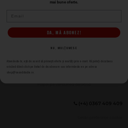
mai bune oferte.
Email
DA, MĂ ABONEZ!
NU, MULȚUMESC
Abonându-te, ești de acord să primești oferte și noutăți prin e-mail. Vă puteți dezabona
oricănd dând click pe linkul de dezabonare sau informându-ne pe adresa
shop@soundstudio.ro.
(+4) 0367 409 409
Setări preferințe cookie