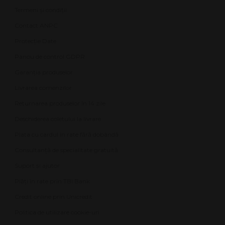
Termeni și condiții
Contact ANPC
Protecție Date
Panou de control GDPR
Garanția produselor
Livrarea comenzilor
Returnarea produselor în 14 zile
Deschiderea coletului la livrare
Plata cu cardul în rate fără dobândă
Consultanță de specialitate gratuită
Suport și ajutor
Plăți în rate prin TBI Bank
Credit online prin Unicredit
Politica de utilizare cookie-uri