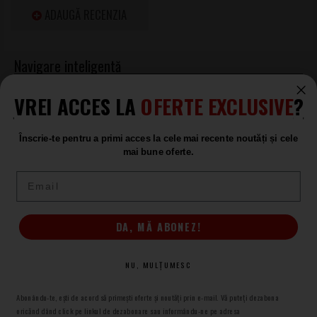
ADAUGĂ RECENZIA
VREI ACCES LA
OFERTE EXCLUSIVE
?
Cabinete pentru Chitare Electrice
Marshall
Înscrie-te pentru a primi acces la cele mai recente noutăți și cele
Cabinete pentru Chitare Electrice
mai bune oferte.
Marshall
Email
Produse asemănătoare
DA, MĂ ABONEZ!
Marshall Origin212
Cabinet Chitara Electrica
NU, MULȚUMESC
LA COMANDĂ
Abonându-te, ești de acord să primești oferte și noutăți prin e-mail. Vă puteți dezabona
2.059
.00
oricănd dând click pe linkul de dezabonare sau informându-ne pe adresa