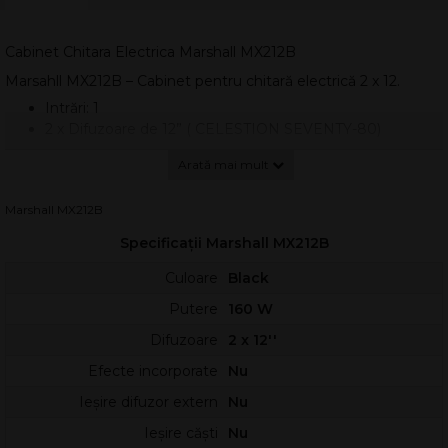
Cabinet Chitara Electrica Marshall MX212B
Marsahll MX212B – Cabinet pentru chitară electrică 2 x 12.
Intrări: 1
2 x Difuzoare de 12” ( CELESTION SEVENTY-80)
Putere de 160 W
Impedanță 8Ω
Greutate: 23.6 kg
Marshall MX212B
Dimensiuni: 745 x 545 x 320 mm
Specificații Marshall MX212B
Culoare
Black
Putere
160 W
Difuzoare
2 x 12''
Efecte incorporate
Nu
Ieșire difuzor extern
Nu
Ieșire căști
Nu