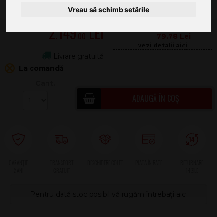
Vreau să schimb setările
2.149
.00
79.78
Livrare gratuită
La comandă
Cant.
ADAUGĂ ÎN COȘ
2 ANI
Pentru dată stoc posibil vă rugăm întrebați aici