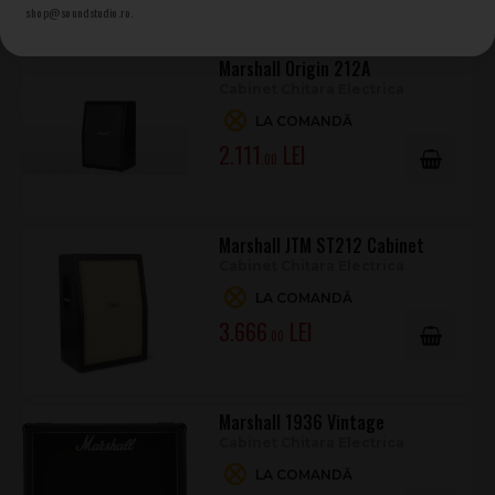
shop@soundstudio.ro.
Marshall Origin 212A
Cabinet Chitara Electrica
LA COMANDĂ
2.111
.00
Marshall JTM ST212 Cabinet
Cabinet Chitara Electrica
LA COMANDĂ
3.666
.00
Marshall 1936 Vintage
Cabinet Chitara Electrica
LA COMANDĂ