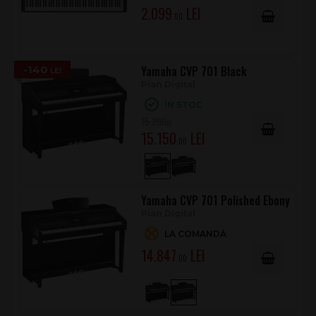
2.099
.00
-140
Yamaha CVP 701 Black
Pian Digital
ÎN STOC
15.290
.00
15.150
.00
Yamaha CVP 701 Polished Ebony
Pian Digital
LA COMANDĂ
14.847
.00