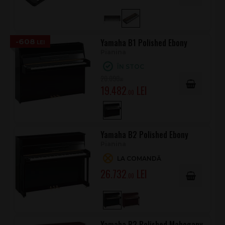
-608
Yamaha B1 Polished Ebony
Pianina
ÎN STOC
20.090
.00
19.482
.00
Yamaha B2 Polished Ebony
Pianina
LA COMANDĂ
26.732
.00
Yamaha B2 Polished Mahogany