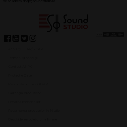
Achiziții SEAP/SICAP
Termeni și condiții
Contact ANPC
Protecție Date
Panou de control GDPR
Garanția produselor
Livrarea comenzilor
Returnarea produselor în 14 zile
Deschiderea coletului la livrare