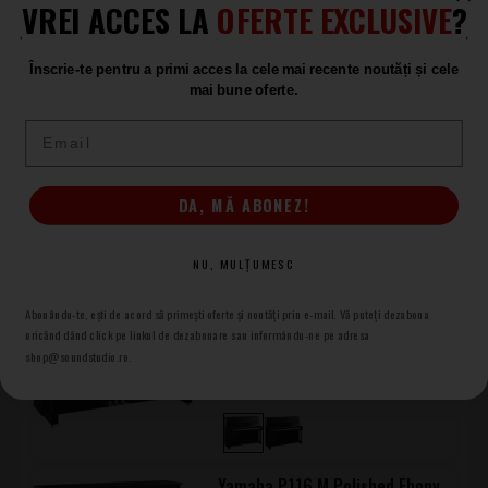
VREI ACCES LA
OFERTE EXCLUSIVE
?
Înscrie-te pentru a primi acces la cele mai recente noutăți și cele
mai bune oferte.
Yamaha B3 Polished Ebony
Pianina
Email
ÎN STOC
31.307
.00
DA, MĂ ABONEZ!
NU, MULȚUMESC
Yamaha B3 PEC
Pianina
Abonându-te, ești de acord să primești oferte și noutăți prin e-mail. Vă puteți dezabona
oricănd dând click pe linkul de dezabonare sau informându-ne pe adresa
LA COMANDĂ
shop@soundstudio.ro.
31.790
.00
Yamaha P116 M Polished Ebony