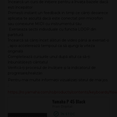
Încearcă un curs de inițiere pentru a învața bazele dacă
ești începător
Primești instant un feedback in timp ce cânți deoarece
aplicația te ascultă dacă este conectat prin microfon
sau conexiune MIDI cu instrumentul tău
Exerseaza sectii individuale cu functia LOOP din
partitură
Încearcă să cânți încet alături de video până ai exersat-o
, apoi accelerează tempoul ca să ajungi la viteza
originală
Completează cursurile unul după altul ca să-ți
înbunătățești cântatul
Verifică-ți procesul de învățare și la indicatorul de
progresare/realizări
Pentru mai multe informații vizualizați siteul de mai jos
:
https://ro.yamaha.com/ro/products/contents/keyboards/flo
Yamaha P 45 Black
Pian Digital
ÎN STOC