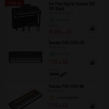
-312
Set Pian Digital Yamaha CVP
701 Black
Set Pian Digital
ÎN STOC
15.877
.00
15.565
.00
Yamaha PSR-E360 DW
Keyboard
ÎN STOC
1.113
.00
Yamaha PSR-E360 MA
Keyboard
LA COMANDĂ
1.113
.00