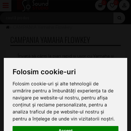
0
0
» CAMPANIA Yamaha Flowkey
CAMPANIA YAMAHA FLOWKEY
Învață să cânți la pian rapid și ușor cu Yamaha și
aplicația Flowkey
Inovativ - Intuitiv - Interactiv
Folosim cookie-uri
Ai visat mereu sa cânți la pian? Acum este posibil, cu
Folosim cookie-uri și alte tehnologii de
Yamaha prin aplicația Flowkey!
urmărire pentru a îmbunătăți experiența ta de
Această aplicație inovativă te învață să cânți la pian
oriunde și oricând !
navigare pe website-ul nostru, pentru afișa
conținut și reclame personalizate, pentru a
Flowkey este unul dintre aplicațiile cele mai populare
din lume pentru a începe să înveți la pian foarte ușor și
analiza traficul de pe website-ul nostru și
rapid chiar și fără cunoștințele de bază!
pentru a înțelege de unde vin vizitatorii noștri.
Aplicația Flowkey este partenerul tău ideal daca ești
Accept