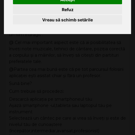
începător sau avansat.
Refuz
@ Cu aceasta aplicatie ai posibilitatea de a alege dintre
Vreau să schimb setările
1000 de piese populare din toate genurile posibile:
clasice, pop, rock, jazz, sau chiar și coloane sonore dintr-
un film îndrăgit .
@ Cel mai important aspect este că ai posibilitatea să
înveți note muzicale, tehnici de cântare, poziția corectă
a corpului și a mâinilor, să înveți să citești din partituri
preferatele tale.
@Partea cea mai bună este că pe tot parcursul folosirii
aplicației ești asistat chiar și fără un profesor.
Sună bine?
Cum trebuie să procedezi:
Descarcă aplicația pe smartphoneul tău
Așază smartphone -ul,tableta sau laptopul tău pe
instrument
Selectează un cântec pe care ai vrea să înveți și este de
nivelul tău de cunoaștere
(începător,intermediar,avansat,profesionist)