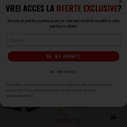
Preamplificator si Multiefect
VREI ACCES LA
OFERTE EXCLUSIVE
?
LA COMANDĂ
9.444
.00
Înscrie-te pentru a primi acces la cele mai recente noutăți și cele
mai bune oferte.
Email
Kemper Profiler Remote MK 2
Pedala Footswitch
DA, MĂ ABONEZ!
LA COMANDĂ
2.333
.00
NU, MULȚUMESC
Abonându-te, ești de acord să primești oferte și noutăți prin e-mail. Vă puteți dezabona
-20
Kemper Profiler Rack MK 2 +
oricănd dând click pe linkul de dezabonare sau informându-ne pe adresa
Profiler Remote MK 2
shop@soundstudio.ro.
Set
LA COMANDĂ
9.666
.00
9.646
.00