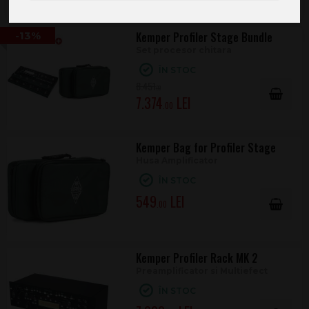
-13%
Kemper Profiler Stage Bundle
Set procesor chitara
ÎN STOC
8.451
.00
7.374
.00
Kemper Bag for Profiler Stage
Husa Amplificator
ÎN STOC
549
.00
Kemper Profiler Rack MK 2
Preamplificator si Multiefect
ÎN STOC