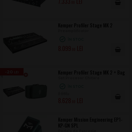
7.333
.00
Kemper Profiler Stage MK 2
Preamplificator
ÎN STOC
8.099
.00
-20
Kemper Profiler Stage MK 2 + Bag
Set Procesor Chitara
ÎN STOC
8.648
.00
8.628
.00
Kemper Mission Engineering EP1-
KP-GN SPL
Pedala de Expresie