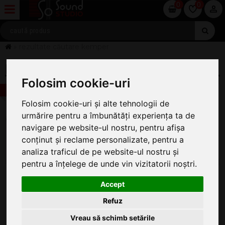
0
0
» rezultate căutare kemper
REZULTATE CĂUTARE: KEMPER (14)
Folosim cookie-uri
-13%
Kemper Profiler Stage
Procesor Chitara
Folosim cookie-uri și alte tehnologii de
urmărire pentru a îmbunătăți experiența ta de
ÎN STOC
7.902
navigare pe website-ul nostru, pentru afișa
.00
6.895
conținut și reclame personalizate, pentru a
.00
analiza traficul de pe website-ul nostru și
pentru a înțelege de unde vin vizitatorii noștri.
Kemper Profiler Player
Pedala Multiefect
Accept
ÎN STOC
Refuz
3.595
.00
Vreau să schimb setările