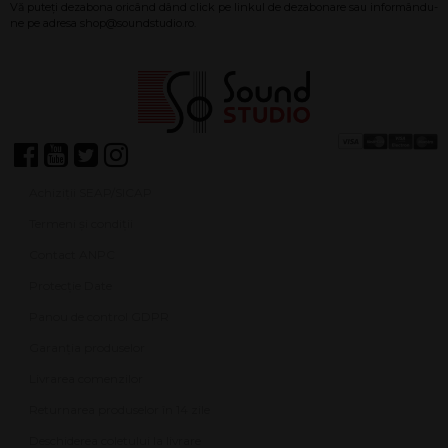
Achiziții SEAP/SICAP
Termeni și condiții
Contact ANPC
Protecție Date
Panou de control GDPR
Garanția produselor
Livrarea comenzilor
Returnarea produselor în 14 zile
Deschiderea coletului la livrare