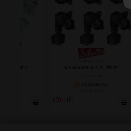
Schaller M6 Mini 3L/3R BC
Sch
Chei Acordaj
LA COMANDĂ
679
679
.00
.00