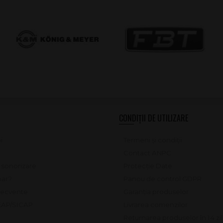
CONDIȚII DE UTILIZARE
i
Termeni și condiții
Contact ANPC
e sonorizare
Protecție Date
ar?
Panou de control GDPR
frecvente
Garanția produselor
SEAP/SICAP
Livrarea comenzilor
Returnarea produselor în 14 zi