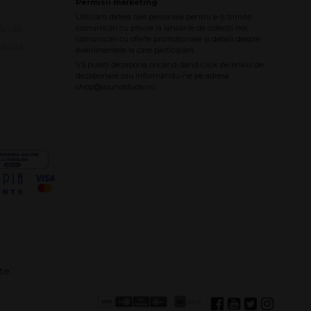
e
bândă
atuită
te.