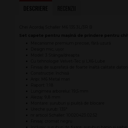
DESCRIERE
RECENZII
Chei Acordaj Schaller M6 135 3L/3R B
Set capete pentru mașină de prindere pentru chit
Mecanisme premium precise, fără uzură
Design mic, ușor
Model: 3 Stânga/dreapta
Cu tehnologie Velvet-Tec și LX6-Lube
Finisaj de suprafață de foarte înaltă calitate dato
Construcție: închisă
Aripi: M6 Metal mari
Raport: 1:18
Lungimea arborelui: 19,5 mm
Alezaj: 9,8 mm
Montare: șuruburi și piuliță de blocare
Ureche șurub: 135°
nr articol Schaller: 10020423.02.52
Finisaj: cromat negru
Inclusiv: șuruburi de fixare, șuruburi banjo și șaibe