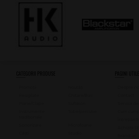
CATEGORII PRODUSE
PAGINI UTILE
Promoții
Noutăți
Despre no
Resigilate
Chitare/Bas
Contact
Piane/Clape
Suflători
Servicii d
Instrumente
Tobe/percutie
Cum cump
tradiționale
Întrebări 
Sonorizare
Microfoane
Achiziții 
Căști
Studio
Brand-uri