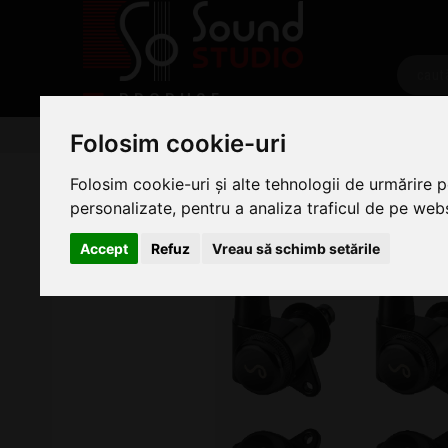
PRODUSE
Chitare/Bas
Accesorii Chitara
Cheite
Cheite S
Folosim cookie-uri
Schaller M6 135 3L/3R B
Folosim cookie-uri și alte tehnologii de urmărire 
personalizate, pentru a analiza traficul de pe websi
Accept
Refuz
Vreau să schimb setările