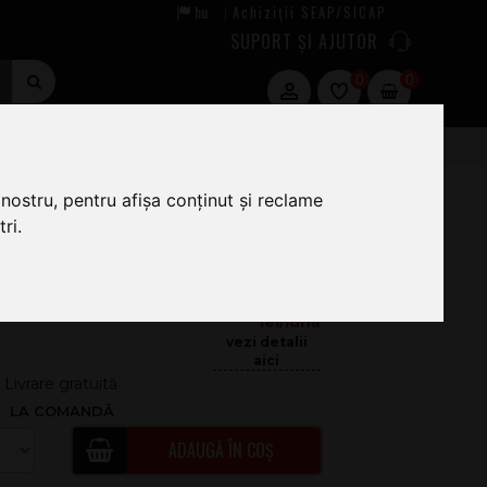
hu
Achiziții SEAP/SICAP
|
SUPORT ȘI AJUTOR
0
0
nostru, pentru afișa conținut și reclame
ri.
19
.00
59.92
Livrare gratuită
LA COMANDĂ
ADAUGĂ ÎN COȘ