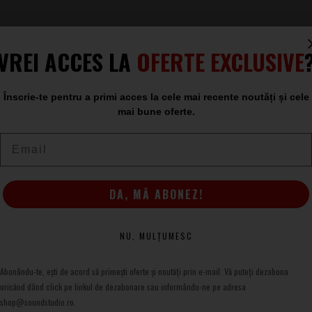
VREI ACCES LA
OFERTE EXCLUSIVE
Înscrie-te pentru a primi acces la cele mai recente noutăți și cele
mai bune oferte.
Email
DA, MĂ ABONEZ!
NU, MULȚUMESC
Abonându-te, ești de acord să primești oferte și noutăți prin e-mail. Vă puteți dezabona
oricănd dând click pe linkul de dezabonare sau informându-ne pe adresa
shop@soundstudio.ro.