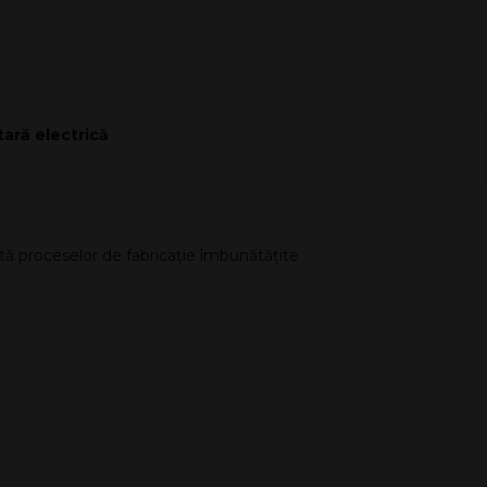
ară electrică
rită proceselor de fabricație îmbunătățite