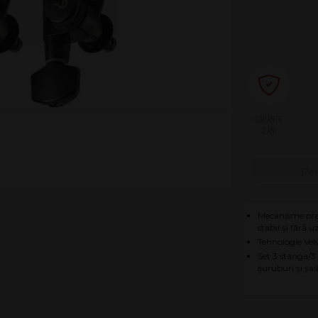
2 ANI
Pen
Mecanisme prem
stabil și fără 
Tehnologie Velv
Set 3 stânga/3
șuruburi și șa