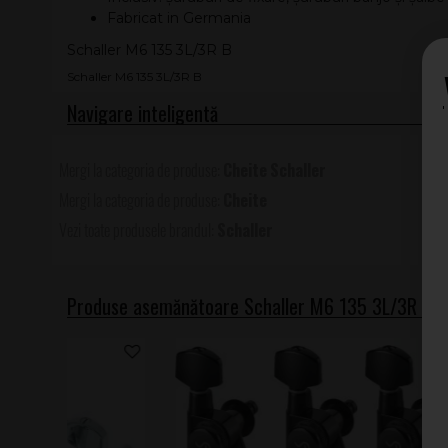
Fabricat in Germania
Schaller M6 135 3L/3R B
Schaller M6 135 3L/3R B
Cheite
Schaller
Cheite
Schaller
Produse asemănătoare Schaller M6 135 3L/3R B