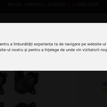
NOUTĂȚI
|
PROMOȚII
|
RESIGILATE
|
CARD CADOU
challer
Schaller M6 135 3L/3R B
pentru a îmbunătăți experiența ta de navigare pe website-ul 
te-ul nostru și pentru a înțelege de unde vin vizitatorii noșt
7