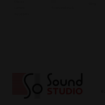
Efecte
DJ
Blog
Lumini
Scenotehnică
Accesorii
© 