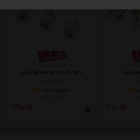
aller M6 90 21,0 3L/3R C
Schaller SR 3L/3R N
Chei Acordaj
Chei Acordaj
LA COMANDĂ
LA COMANDĂ
411
.00