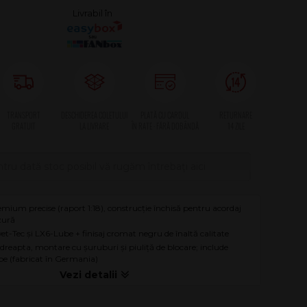
tru dată stoc posibil vă rugăm întrebați aici
ium precise (raport 1:18), construcție închisă pentru acordaj
uzură
et-Tec și LX6-Lube + finisaj cromat negru de înaltă calitate
 dreapta, montare cu șuruburi și piuliță de blocare; include
ibe (fabricat în Germania)