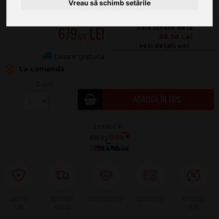
Vreau să schimb setările
679
.00
56.58
Livrare gratuită
La comandă
Cant.
ADAUGĂ ÎN COȘ
2 ANI