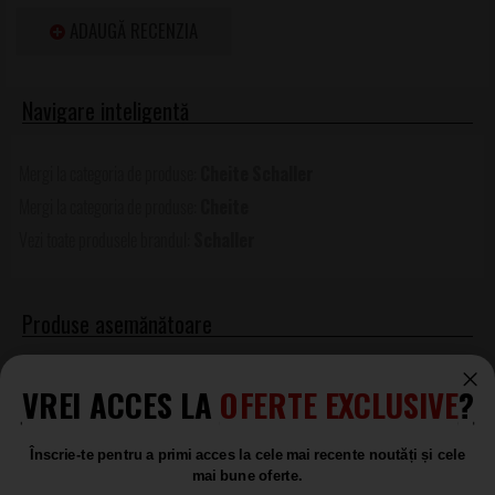
ADAUGĂ RECENZIA
Cheite
Schaller
Cheite
Schaller
Produse asemănătoare
Schaller M6 135 3L/3R G
VREI ACCES LA
OFERTE EXCLUSIVE
?
Chei Acordaj
LA COMANDĂ
922
Înscrie-te pentru a primi acces la cele mai recente noutăți și cele
.00
mai bune oferte.