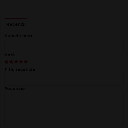
Montare: șurub și piuliță
Ureche șurub: 135°
articol Schaller 10020223.02.52
Suprafață: crom
Inclusiv: șuruburi de fixare, șuruburi banjo și șaibe
Fabricat in Germania
Numele meu
Schaller M6 135 3L/3R CH
Notă
Titlu recenzie
Recenzie