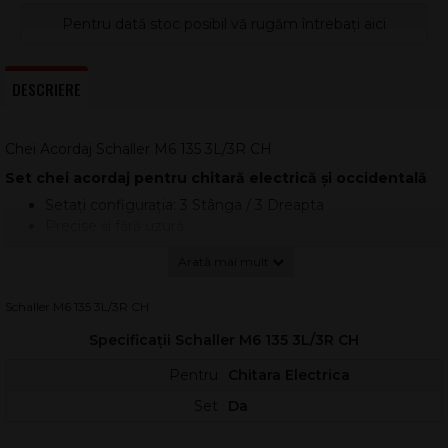
Pentru dată stoc posibil vă rugăm întrebați aici
DESCRIERE
Chei Acordaj Schaller M6 135 3L/3R CH
Set chei acordaj pentru chitară electrică și occidentală
Setați configurația: 3 Stânga / 3 Dreapta
Precise și fără uzură
Velvet-Tex și LX6-Lube pentru precizie ridicată și confort
de reglare
Procese de fabricație îmbunătățite pentru finisarea
Schaller M6 135 3L/3R CH
suprafeței de foarte înaltă calitate
Pentru capete de până la 15,4 mm grosime
Specificații Schaller M6 135 3L/3R CH
Construcție: închisă
Butoane: M6 Metal mari
Pentru
Chitara Electrica
Raport: 1:18
Set
Da
Lungimea arborelui: 19,5 mm
Alezaj: 9,8 mm