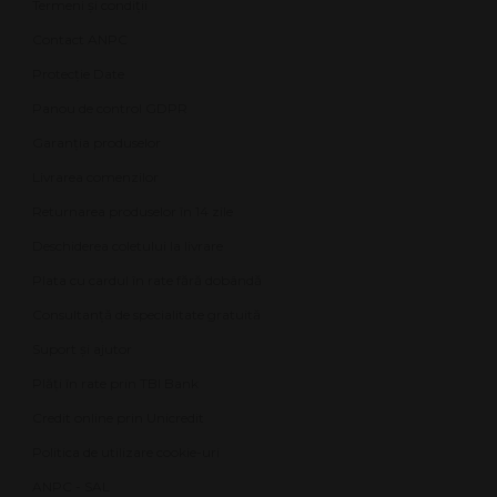
Termeni și condiții
Contact ANPC
Protecție Date
Panou de control GDPR
Garanția produselor
Livrarea comenzilor
Returnarea produselor în 14 zile
Deschiderea coletului la livrare
Plata cu cardul în rate fără dobândă
Consultanță de specialitate gratuită
Suport și ajutor
Plăți în rate prin TBI Bank
Credit online prin Unicredit
Politica de utilizare cookie-uri
ANPC - SAL