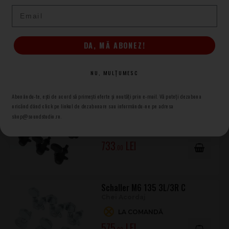
Email
Schaller M6 135 3L/3R N
Chei Acordaj
DA, MĂ ABONEZ!
LA COMANDĂ
575
.00
NU, MULȚUMESC
Abonându-te, ești de acord să primești oferte și noutăți prin e-mail. Vă puteți dezabona
Schaller M6 90 21,0 3L/3R BC
oricănd dând click pe linkul de dezabonare sau informându-ne pe adresa
Chei Acordaj
shop@soundstudio.ro.
LA COMANDĂ
733
.00
Schaller M6 135 3L/3R C
Chei Acordaj
LA COMANDĂ
575