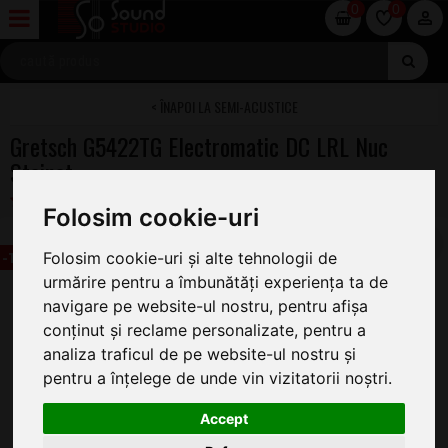
0
0
SEMI-ACUSTICE
Gretsch G5422TG Electromatic DC LRL Nuc
Stainat
Folosim cookie-uri
-124 lei
Folosim cookie-uri și alte tehnologii de
urmărire pentru a îmbunătăți experiența ta de
navigare pe website-ul nostru, pentru afișa
conținut și reclame personalizate, pentru a
analiza traficul de pe website-ul nostru și
pentru a înțelege de unde vin vizitatorii noștri.
Accept