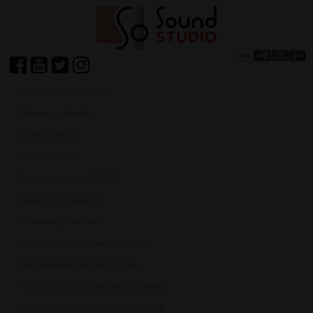
Achiziții SEAP/SICAP
Termeni și condiții
Contact ANPC
Protecție Date
Panou de control GDPR
Garanția produselor
Livrarea comenzilor
Returnarea produselor în 14 zile
Deschiderea coletului la livrare
Plata cu cardul în rate fără dobândă
Consultanță de specialitate gratuită