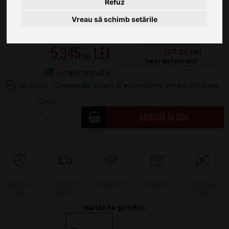
Refuz
Vreau să schimb setările
5.469
.00
5.345
127.23
.00
Livrare gratuită
În stoc · Comandă acum și expediem Vineri, 07.Aug
Cant.
ADAUGĂ ÎN COȘ
2 ANI