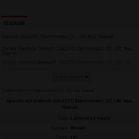
DESCRIERE
Gretsch G5422TG Electromatic DC LRL Nuc Stainat
Chitara Electrica Gretsch G5422TG Electromatic DC LRL Nuc
Stainat
Chitara electrică
Gretsch
G5422TG Electromatic DC LRL în
finisaj
Walnut Stain
aduce în prezent sunetul și estetica
emblematică a anilor ’50–’60, într-un instrument construit
pentru scenă și studio. Este o hollow-body double-cut care
combină rezonanța amplă cu un control excelent al feedback-
Gretsch G5422TG Electromatic DC LRL Nuc Stainat
ului, ideală pentru rockabilly, blues, indie, jazz și rock clasic.
Specificații Gretsch G5422TG Electromatic DC LRL Nuc
Corpul din
arțar laminat
este modelat cu arcuiri și margini
Stainat
inspirate din modelele vintage, oferind acel răspuns acustic
Corp
Laminated Maple
bogat specific Gretsch. În interior, structura cu blocuri tip
Culoare
Brown
„trestle” crește rigiditatea și contactul dintre față și spate,
pentru atac mai rapid, claritate mai bună și sustain prelungit,
Doze
HH