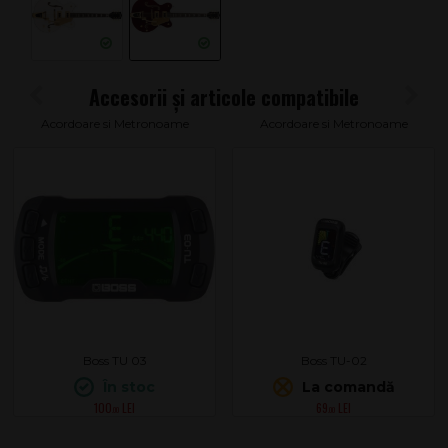
Acordoare si Metronoame
Acordoare si Metronoame
Boss TU 03
Boss TU-02
În stoc
La comandă
100
69
.00
.00