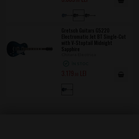
.00
Gretsch Guitars G5220
Electromatic Jet BT Single-Cut
with V-Stoptail Midnight
Sapphire
Chitara Electrica
ÎN STOC
3.179
.00