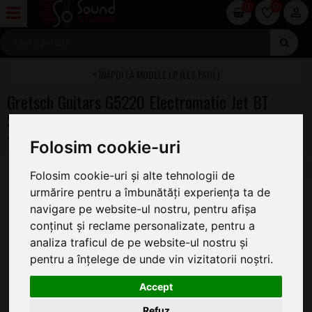
0
0
MODELE LP (LES PAUL)
Gretsch Guitars G5220 Electromatic Jet BT
Single-Cut with V-Stoptail Bristol Fog
Folosim cookie-uri
Folosim cookie-uri și alte tehnologii de
urmărire pentru a îmbunătăți experiența ta de
navigare pe website-ul nostru, pentru afișa
conținut și reclame personalizate, pentru a
analiza traficul de pe website-ul nostru și
pentru a înțelege de unde vin vizitatorii noștri.
Accept
Refuz