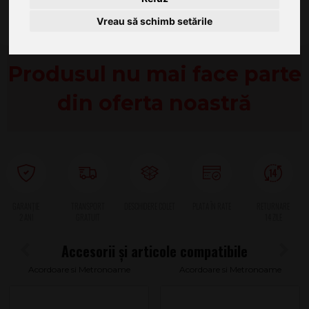
Vreau să schimb setările
Produsul nu mai face parte
din oferta noastră
2 ANI
Acordoare si Metronoame
Acordoare si Metronoame