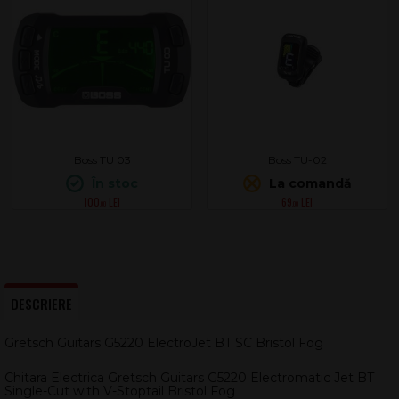
Boss TU 03
Boss TU-02
În stoc
La comandă
100
69
.00
.00
DESCRIERE
Gretsch Guitars G5220 ElectroJet BT SC Bristol Fog
Chitara Electrica Gretsch Guitars G5220 Electromatic Jet BT
Single-Cut with V-Stoptail Bristol Fog