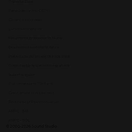
Protecție Date
Panou de control GDPR
Garanția produselor
Livrarea comenzilor
Returnarea produselor în 14 zile
Deschiderea coletului la livrare
Plata cu cardul în rate fără dobândă
Consultanță de specialitate gratuită
Suport și ajutor
Plăți în rate prin TBI Bank
Credit online prin Unicredit
Politica de utilizare cookie-uri
ANPC - SAL
ANPC - SOL
© 2000-2026 Sound Studio