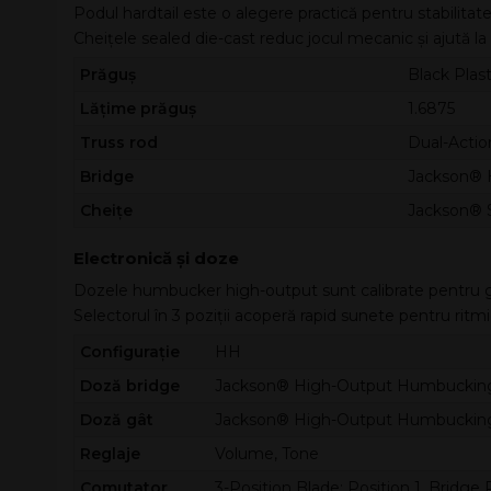
Podul hardtail este o alegere practică pentru stabilitat
Cheițele sealed die-cast reduc jocul mecanic și ajută la
Prăguș
Black Plast
Lățime prăguș
1.6875
Truss rod
Dual-Action
Bridge
Jackson® H
Cheițe
Jackson® 
Electronică și doze
Dozele humbucker high-output sunt calibrate pentru gain
Selectorul în 3 poziții acoperă rapid sunete pentru ritm
Configurație
HH
Doză bridge
Jackson® High-Output Humbuckin
Doză gât
Jackson® High-Output Humbuckin
Reglaje
Volume, Tone
Comutator
3-Position Blade: Position 1. Bridge 