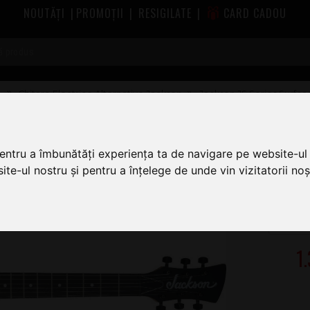
NOUTĂȚI
|
PROMOȚII
|
RESIGILATE
|
CARD CADOU
e
Chitare Electrice Alternative Jackson
Jackson JS Series Surfca
 HT Snow White
pentru a îmbunătăți experiența ta de navigare pe website-ul 
te-ul nostru și pentru a înțelege de unde vin vizitatorii noșt
1