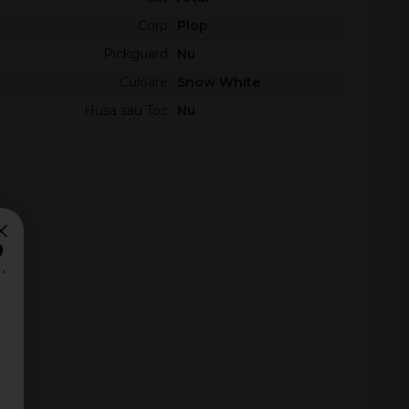
Corp
Plop
Pickguard
Nu
Culoare
Snow White
Husa sau Toc
Nu
?