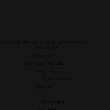
Specificații Jackson JS Series Surfcaster JS22 HT
Snow White
Tremolo
Nu
Switch doze
3 pozitii
Doze
HH
Scală
25.5 (648 mm)
Taste
22
Nr Corzi
6
Griff
Amaranth
Gât
Arțar