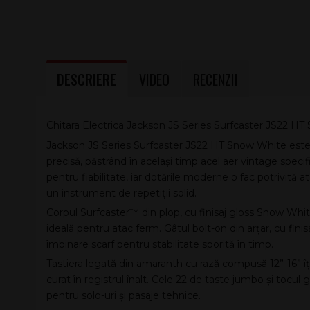
DESCRIERE
VIDEO
RECENZII
Chitara Electrica Jackson JS Series Surfcaster JS22 H
Jackson JS Series Surfcaster JS22 HT Snow White este o c
precisă, păstrând în același timp acel aer vintage speci
pentru fiabilitate, iar dotările moderne o fac potrivită a
un instrument de repetiții solid.
Corpul Surfcaster™ din plop, cu finisaj gloss Snow White
ideală pentru atac ferm. Gâtul bolt-on din arțar, cu finis
îmbinare scarf pentru stabilitate sporită în timp.
Tastiera legată din amaranth cu rază compusă 12”-16” îți
curat în registrul înalt. Cele 22 de taste jumbo și tocul g
pentru solo-uri și pasaje tehnice.