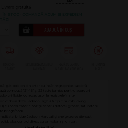
Livrare gratuită
ÎN STOC · COMANDĂ ACUM ȘI EXPEDIEM
TĂZI
ADAUGĂ ÎN COȘ
idă: gât bolt-on din arțar cu întărire graphite, tastieră
ază compusă 12”–16” și 22 taste jumbo pentru acorduri
solo-uri fluide, cu acces ușor la registrele înalte.
ernic: două doze Jackson High-Output humbucking
H) cu comutator 3 poziții pentru distorsii groase, saturate și
tre bridge/neck.
simplitate: bridge Jackson Hardtail și cheițe sealed die-cast
solid, plus control direct cu un volum și un ton.