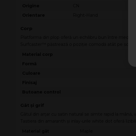
Origine
CN
Orientare
Right-Hand
Corp
Platforma din plop oferă un echilibru bun între medii și î
Surfcaster™ păstrează o poziție comodă atât pe scaun, c
Material corp
Formă
Culoare
Finisaj
Butoane control
Gât și grif
Gâtul din arțar cu satin natural se simte rapid la mână, ia
Tastiera din amaranth și inlay-urile white dot oferă lizib
Material gât
Maple