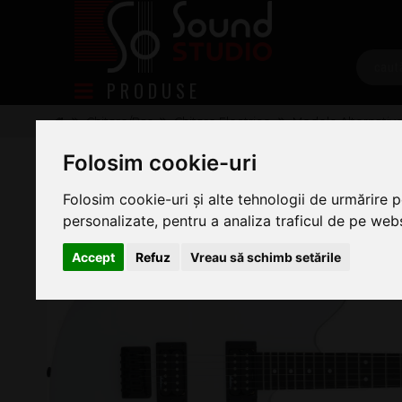
PRODUSE
Chitare/Bas
Chitare Electrice
Modele Alternativ
Jackson JS Series Surfcaster JS22
Folosim cookie-uri
Folosim cookie-uri și alte tehnologii de urmărire 
personalizate, pentru a analiza traficul de pe websi
Accept
Refuz
Vreau să schimb setările