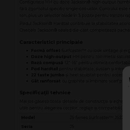
Configurația HH cu doze Jackson® high-output humbucki
fără zgomotul specific single-coil-urilor. Controlul est
ton, plus un selector blade în 3 poziții pentru tranziții 
Podul Jackson® Hardtail contribuie la stabilitatea acordaj
Cheițele Jackson® sealed die-cast completează pachetul
Caracteristici principale
Formă offset
Surfcaster™ cu look vintage și 
Doze high-output
HH pentru ton metal saturat ș
Rază compusă
12”-16” pentru ritmică confortabilă
Pod hardtail
pentru stabilitate, sustain și întreți
22 taste jumbo
și heel sculptat pentru acces exti
Gât ranforsat
cu graphite și îmbinare scarf pentr
Specificații tehnice
Mai jos găsești toate detaliile de construcție și echip
utile pentru alegerea corzilor, reglaje și compatibilități
Model
JS Series Surfcaster™ JS22 H
Seria
JS