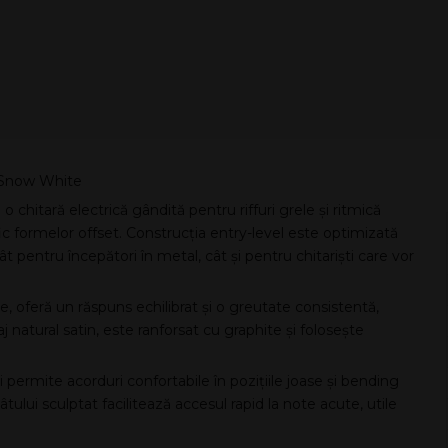
T Snow White
hitară electrică gândită pentru riffuri grele și ritmică
fic formelor offset. Construcția entry-level este optimizată
tât pentru începători în metal, cât și pentru chitariști care vor
, oferă un răspuns echilibrat și o greutate consistentă,
aj natural satin, este ranforsat cu graphite și folosește
 permite acorduri confortabile în pozițiile joase și bending
âtului sculptat facilitează accesul rapid la note acute, utile