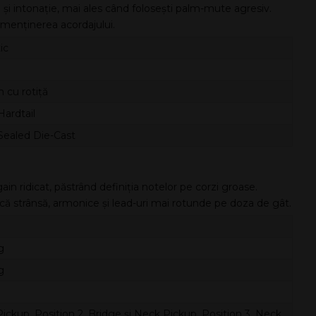
e și intonație, mai ales când folosești palm-mute agresiv.
 menținerea acordajului.
ic
 cu rotiță
ardtail
Sealed Die-Cast
 ridicat, păstrând definiția notelor pe corzi groase.
ică strânsă, armonice și lead-uri mai rotunde pe doza de gât.
g
g
Pickup, Position 2. Bridge și Neck Pickup, Position 3. Neck