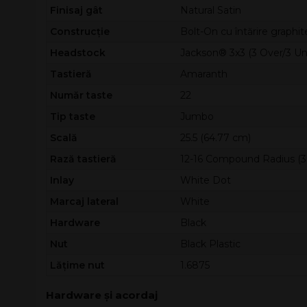
Finisaj gât
Natural Satin
Construcție
Bolt-On cu întărire graphit
Headstock
Jackson® 3x3 (3 Over/3 Un
Tastieră
Amaranth
Număr taste
22
Tip taste
Jumbo
Scală
25.5 (64.77 cm)
Rază tastieră
12-16 Compound Radius (
Inlay
White Dot
Marcaj lateral
White
Hardware
Black
Nut
Black Plastic
Lățime nut
1.6875
Hardware și acordaj