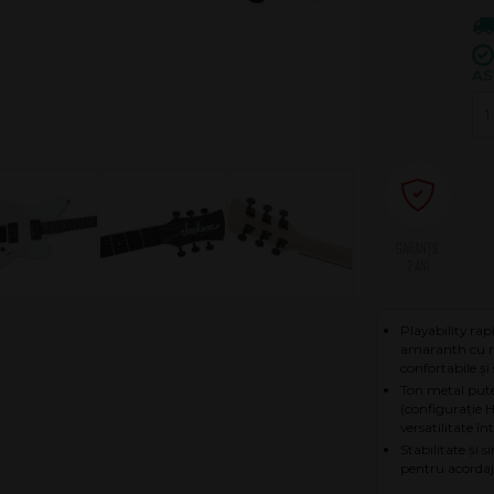
AS
2 ANI
Playability rap
amaranth cu r
confortabile și 
Ton metal put
(configurație H
versatilitate în
Stabilitate și 
pentru acordaj 