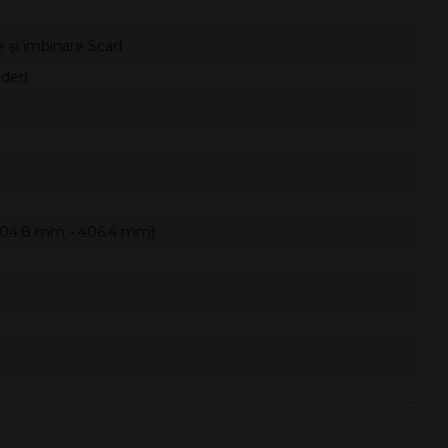
e și îmbinare Scarf
der)
304.8 mm - 406.4 mm)