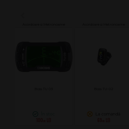
e
Acordoare si Metronoame
Acordoare si Metronoame
 Black
Boss TU 03
Boss TU-02
În stoc
La comandă
100
69
.00
.00