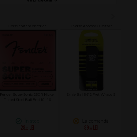
Corzi chitara electrica
Diverse Accesorii Chitara
Fender SuperSonic 250R Nickel
Ernie Ball 9612 Fret Wraps S
Plated Steel Ball End 10-46
În stoc
La comandă
28
89
.00
.30