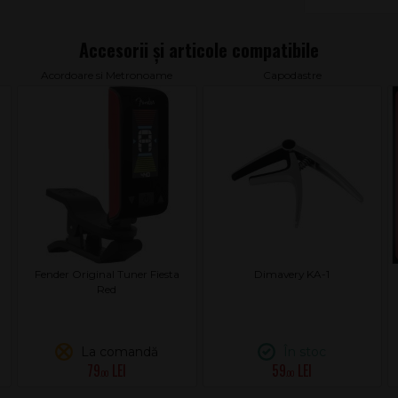
Acordoare si Metronoame
Capodastre
Fender Original Tuner Fiesta
Dimavery KA-1
Red
La comandă
În stoc
79
59
.00
.00