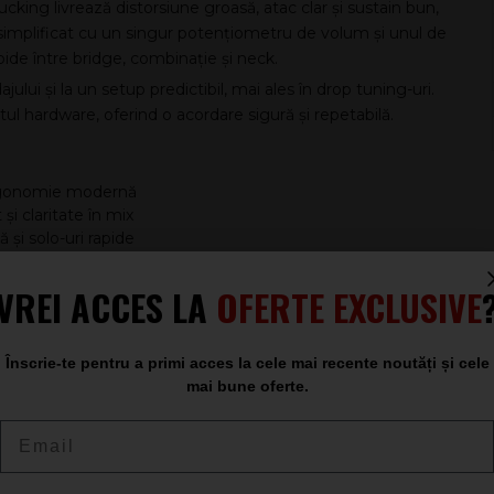
ng livrează distorsiune groasă, atac clar și sustain bun,
e simplificat cu un singur potențiometru de volum și unul de
rapide între bridge, combinație și neck.
ului și la un setup predictibil, mai ales în drop tuning-uri.
 hardware, oferind o acordare sigură și repetabilă.
ergonomie modernă
i claritate în mix
 și solo-uri rapide
nere simplă
ns la registre înalte
VREI ACCES LA
OFERTE EXCLUSIVE
u rigiditate
Înscrie-te pentru a primi acces la cele mai recente noutăți și cele
are pentru Jackson JS Series Surfcaster JS22 HT Snow White,
mai bune oferte.
 de upgrade.
Email
T - Snow White