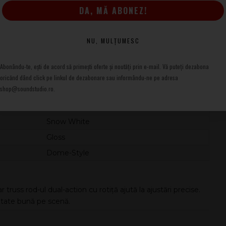
DA, MĂ ABONEZ!
NU, MULȚUMESC
nalte, iar finisajul lucios protejează eficient suprafața. Forma
Abonându-te, ești de acord să primești oferte și noutăți prin e-mail. Vă puteți dezabona
ât și în picioare.
oricănd dând click pe linkul de dezabonare sau informându-ne pe adresa
shop@soundstudio.ro.
Poplar
Surfcaster™
Snow White
Gloss
Dome-Style
r truss rod-ul dual-action cu rotiță ajută la ajustări precise.
ilitate bună pe scenă.