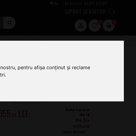
hu
Achiziții SEAP/SICAP
|
SUPORT ȘI AJUTOR
0
0
ster JS22 HT Snow White
nostru, pentru afișa conținut și reclame
ri.
.355
.00
64.94