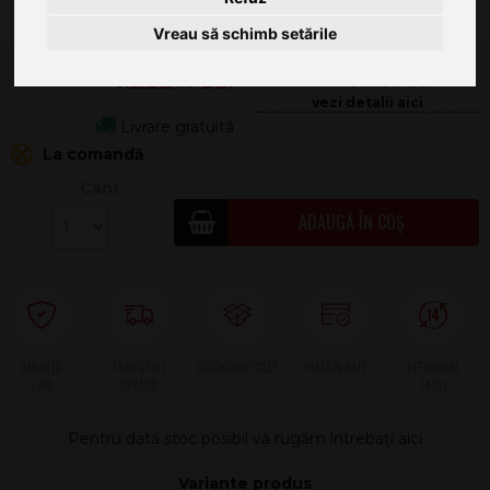
Vreau să schimb setările
4.222
.00
145.33
Livrare gratuită
La comandă
Cant.
ADAUGĂ ÎN COȘ
2 ANI
Pentru dată stoc posibil vă rugăm întrebați aici