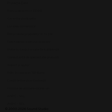
Protecție Date
Panou de control GDPR
Garanția produselor
Livrarea comenzilor
Returnarea produselor în 14 zile
Deschiderea coletului la livrare
Plata cu cardul în rate fără dobândă
Consultanță de specialitate gratuită
Suport și ajutor
Plăți în rate prin TBI Bank
Credit online prin Unicredit
Politica de utilizare cookie-uri
ANPC - SAL
ANPC - SOL
© 2000-2026 Sound Studio