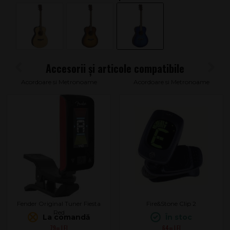
Acordoare si Metronoame
Acordoare si Metronoame
Fender Original Tuner Fiesta
Fire&Stone Clip 2
Red
La comandă
În stoc
79
64
.00
.00