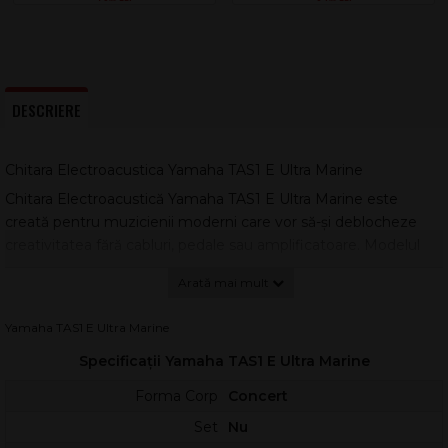
DESCRIERE
Chitara Electroacustica Yamaha TAS1 E Ultra Marine
Chitara Electroacustică Yamaha TAS1 E Ultra Marine este
creată pentru muzicienii moderni care vor să-și deblocheze
creativitatea fără cabluri, pedale sau amplificatoare. Modelul
face parte din a doua generație TransAcoustic™ și oferă
reverb natural
și
chorus bogat
direct din corpul chitarei,
astfel încât inspirația apare instant, oriunde cânți.
Yamaha TAS1 E Ultra Marine
Construită pe baza experienței primei generații, TAS1E are un
Specificații Yamaha TAS1 E Ultra Marine
corp ușor mai adânc pentru volum mai mare și o proiecție mai
convingătoare. Reglajele interne sunt optimizate pentru un
Forma Corp
Concert
sunet mai plin și mai „prezent”, iar fiecare notă capătă
Set
Nu
profunzime tonală și un caracter mai tridimensional.