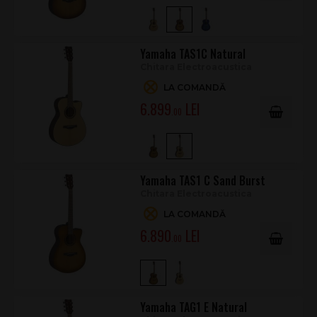
Spate/eclise
Mahogany (mahon)
Gât
Mahogany (mahon)
Yamaha TAS1C Natural
Tastieră
Walnut (nuc)
Chitara Electroacustica
Punte și pini
Ebony (abanos)
LA COMANDĂ
6.899
Prag și șa
Urea
.00
Cheițe
Open Gear Chrome
Pickguard
Transparent
Lungime scală
650 mm (25 9/16”)
Yamaha TAS1 C Sand Burst
Chitara Electroacustica
Lățime prag
44 mm (1 3/4”)
LA COMANDĂ
Husă inclusă
Hard Bag
6.890
.00
Țară origine
China
De ce merită pentru studio, acasă și scenă
Yamaha a deschis piața TransAcoustic încă din 2016, iar această
Yamaha TAG1 E Natural
generație continuă ideea de instrument „all-in-one” cu o