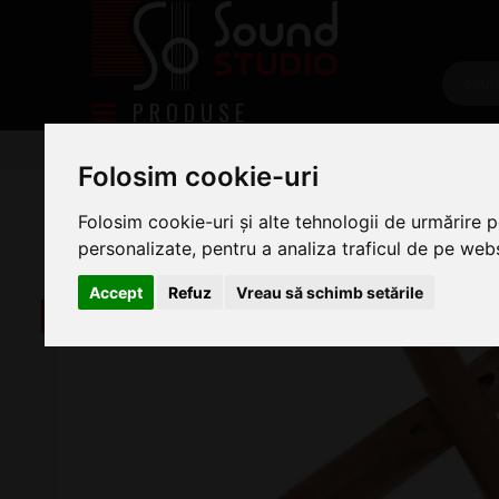
PRODUSE
Tobe/percutie
Percutie
Claves
Claves Gewa
Folosim cookie-uri
Gewa African Claves 827317
Folosim cookie-uri și alte tehnologii de urmărire 
personalizate, pentru a analiza traficul de pe websi
Accept
Refuz
Vreau să schimb setările
-22%