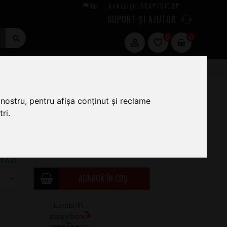
hu
Achiziții SEAP/SICAP
|
SUPORT ȘI AJUTOR
0
0
nostru, pentru afișa conținut și reclame
ri.
00
5
.00
ÎN STOC · COMANDĂ ACUM ȘI EXPEDIEM
TĂZI
ADAUGĂ ÎN COȘ