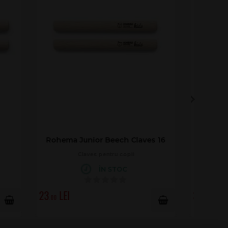
ves 16
Nino Percussion NINO502
Claves
ÎN STOC
38
.00