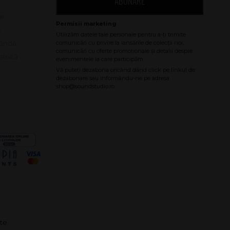
ABONARE
le
e
bândă
atuită
te.