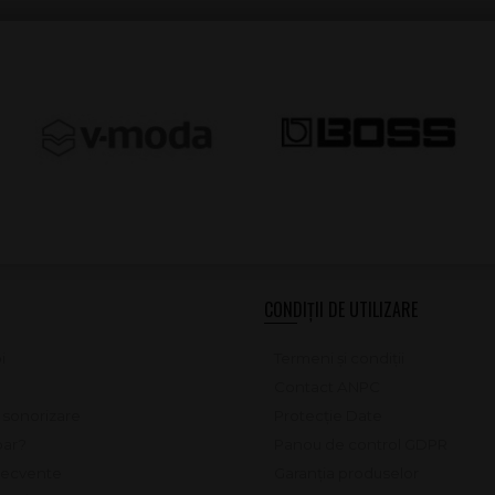
CONDIȚII DE UTILIZARE
i
Termeni și condiții
Contact ANPC
e sonorizare
Protecție Date
ar?
Panou de control GDPR
frecvente
Garanția produselor