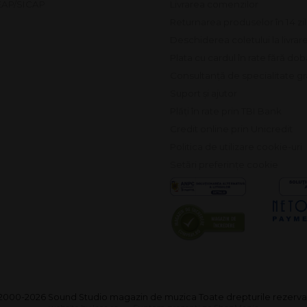
SEAP/SICAP
Livrarea comenzilor
Returnarea produselor în 14 zi
Deschiderea coletului la livrar
Plata cu cardul în rate fără do
Consultanță de specialitate gr
Suport și ajutor
Plăți în rate prin TBI Bank
Credit online prin Unicredit
Politica de utilizare cookie-uri
Setări preferințe cookie
2000-2026 Sound Studio magazin de muzica Toate drepturile rezerva