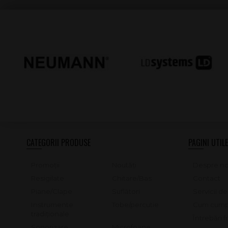
CATEGORII PRODUSE
PAGINI UTILE
Promoții
Noutăți
Despre no
Resigilate
Chitare/Bas
Contact
Piane/Clape
Suflători
Servicii d
Instrumente
Tobe/percutie
Cum cump
tradiționale
Întrebări 
Sonorizare
Microfoane