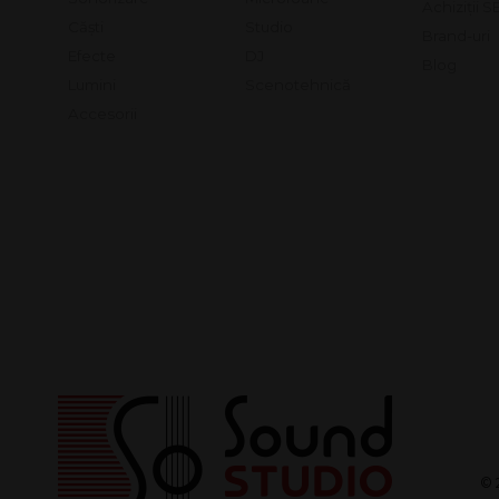
Achiziții 
Căști
Studio
Brand-uri
Efecte
DJ
Blog
Lumini
Scenotehnică
Accesorii
© 