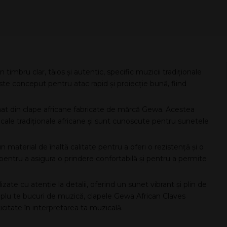
timbru clar, tăios și autentic, specific muzicii tradiționale
te conceput pentru atac rapid și proiecție bună, fiind
at din clape africane fabricate de mărcă Gewa. Acestea
cale tradiționale africane și sunt cunoscute pentru sunetele
material de înaltă calitate pentru a oferi o rezistență și o
pentru a asigura o prindere confortabilă și pentru a permite
zate cu atenție la detalii, oferind un sunet vibrant și plin de
implu te bucuri de muzică, clapele Gewa African Claves
citate în interpretarea ta muzicală.