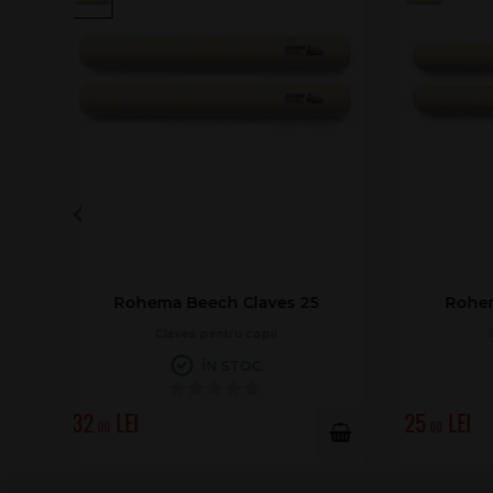
Rohema Beech Claves 20
Ro
Claves pentru copii
ÎN STOC
25
21
.00
.00