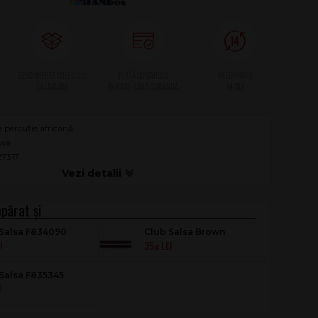
 percuție africană
ewa
27317
 Salsa F834090
Club Salsa Brown
35
Claves F835305
.00
Salsa F835345