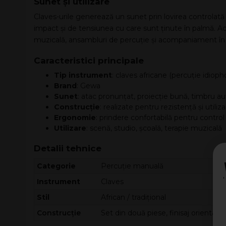
Sunet și utilizare
Claves-urile generează un sunet prin lovirea controlată
impact și de tensiunea cu care sunt ținute în palmă. Ac
muzicală, ansambluri de percuție și acompaniament în 
Caracteristici principale
Tip instrument
: claves africane (percuție idioph
Brand
: Gewa
Sunet
: atac pronunțat, proiecție bună, timbru au
Construcție
: realizate pentru rezistență și utili
Ergonomie
: prindere confortabilă pentru control 
Utilizare
: scenă, studio, școală, terapie muzicală
Detalii tehnice
Categorie
Percuție manuală
Instrument
Claves
Stil
African / tradițional
Construcție
Set din două piese, finisaj orientat 