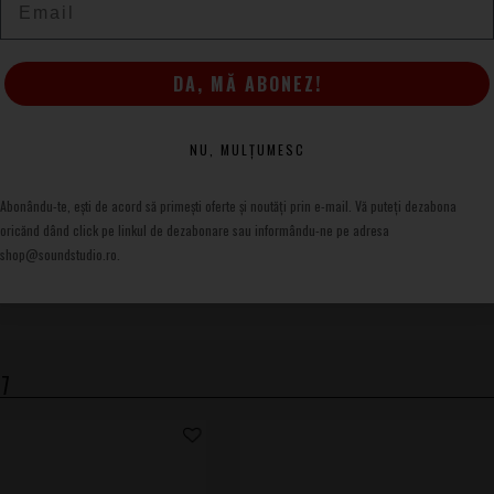
v, aceste claves Gewa sunt o alegere practică pentru
or rapid te ajută să obții articulații precise, de la lovituri
DA, MĂ ABONEZ!
NU, MULȚUMESC
Abonându-te, ești de acord să primești oferte și noutăți prin e-mail. Vă puteți dezabona
oricănd dând click pe linkul de dezabonare sau informându-ne pe adresa
shop@soundstudio.ro.
17