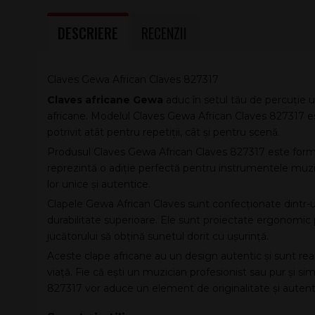
DESCRIERE
RECENZII
Claves Gewa African Claves 827317
Claves africane Gewa
aduc în setul tău de percuție un 
africane. Modelul Claves Gewa African Claves 827317 es
potrivit atât pentru repetiții, cât și pentru scenă.
Produsul Claves Gewa African Claves 827317 este form
reprezintă o adiție perfectă pentru instrumentele muzi
lor unice și autentice.
Clapele Gewa African Claves sunt confecționate dintr-un 
durabilitate superioare. Ele sunt proiectate ergonomic 
jucătorului să obțină sunetul dorit cu ușurință.
Aceste clape africane au un design autentic și sunt reali
viață. Fie că ești un muzician profesionist sau pur și s
827317 vor aduce un element de originalitate și autenti