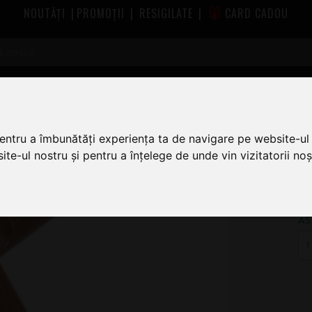
NOUTĂȚI
|
PROMOȚII
|
RESIGILATE
|
CARD CADOU
Gewa African Claves 827317
pentru a îmbunătăți experiența ta de navigare pe website-ul 
te-ul nostru și pentru a înțelege de unde vin vizitatorii noșt
96
.
7
AS