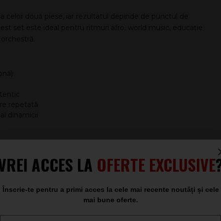
 a celor două piese, iar rezultatul depinde de punctul de
est set este ideal pentru ritmuri afro, world music, educație
orchestră.
onă)
tentic
zare repetată
al dinamicii
VREI ACCES LA
OFERTE EXCLUSIVE
Înscrie-te pentru a primi acces la cele mai recente noutăți și cele
mai bune oferte.
spre durabilitate și consistență sonoră
Email