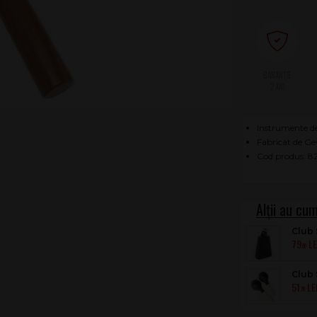
2 ANI
Instrumente de
Fabricat de G
Cod produs: 8
Club
79
.00
Club 
51
.70