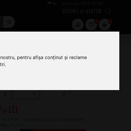
hu
Achiziții SEAP/SICAP
|
SUPORT ȘI AJUTOR
0
0
nostru, pentru afișa conținut și reclame
ri.
7
.00
ÎN STOC · COMANDĂ ACUM ȘI EXPEDIEM
NERI, 07.AUG