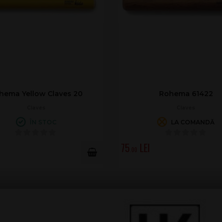
 61422
Meinl CL1RW
ves
Claves
OMANDĂ
ÎN STOC
62
.00