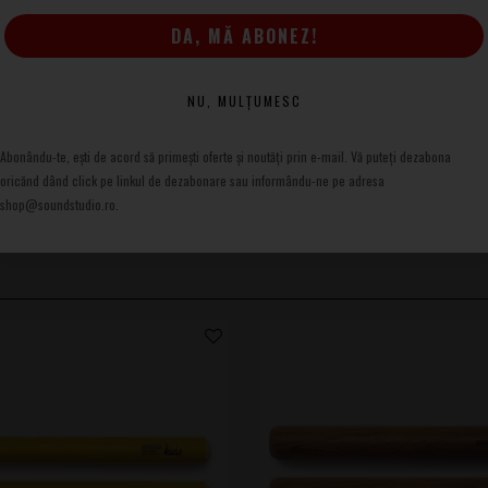
și pentru utilizare educațională intensivă.
DA, MĂ ABONEZ!
NU, MULȚUMESC
Abonându-te, ești de acord să primești oferte și noutăți prin e-mail. Vă puteți dezabona
oricănd dând click pe linkul de dezabonare sau informându-ne pe adresa
shop@soundstudio.ro.