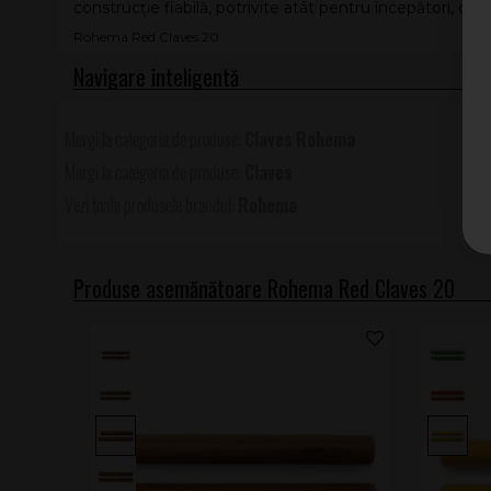
construcție fiabilă, potrivite atât pentru începători, cât 
Rohema Red Claves 20
Claves
Rohema
Claves
Rohema
Produse asemănătoare Rohema Red Claves 20