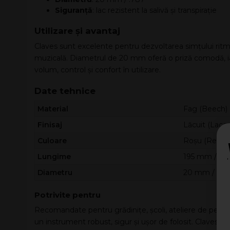
Siguranță
: lac rezistent la salivă și transpirație
Utilizare și avantaj
Claves sunt excelente pentru dezvoltarea simțului ritmi
muzicală. Diametrul de 20 mm oferă o priză comodă, ia
volum, control și confort în utilizare.
Date tehnice
Material
Fag (Beech)
Finisaj
Lăcuit (Lacq
Culoare
Roșu (Red)
Lungime
195 mm / 7.6
Diametru
20 mm / .78
Potrivite pentru
Recomandate pentru grădinițe, școli, ateliere de percuț
un instrument robust, sigur și ușor de folosit. Claves