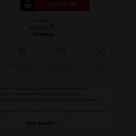
ADAUGĂ ÎN COȘ
lemn de fag local, cu sunet percutant, ideale pentru
tmului și primele exerciții de notație muzicală.
roșu, rezistent la salivă și transpirație, complet sigur pentru
ungime 195 mm și diametru 20 mm, ușor de manevrat chiar și