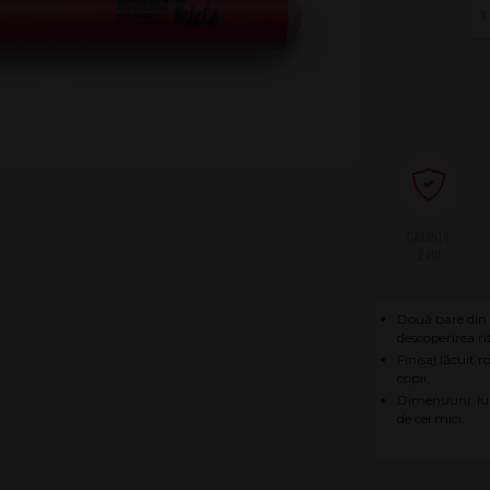
2 ANI
Două bare din 
descoperirea ri
Finisaj lăcuit 
copii.
Dimensiuni: l
de cei mici.