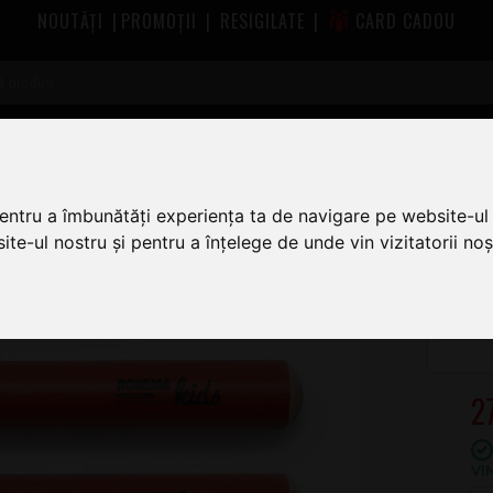
NOUTĂȚI
|
PROMOȚII
|
RESIGILATE
|
CARD CADOU
ma
Rohema Red Claves 20
pentru a îmbunătăți experiența ta de navigare pe website-ul 
te-ul nostru și pentru a înțelege de unde vin vizitatorii noșt
2
VI