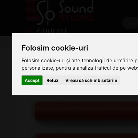
PRODUSE
Tobe/percutie
Percutie
Claves
Claves Rohe
Folosim cookie-uri
Rohema Red Claves 20
Folosim cookie-uri și alte tehnologii de urmărire 
personalizate, pentru a analiza traficul de pe websi
Accept
Refuz
Vreau să schimb setările