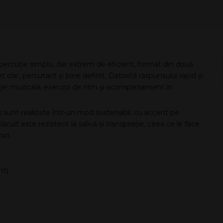
rcuție simplu, dar extrem de eficient, format din două
lar, percutant și bine definit. Datorită răspunsului rapid și
ție muzicală, exerciții de ritm și acompaniament în
s sunt realizate într-un mod sustenabil, cu accent pe
lăcuit este rezistent la salivă și transpirație, ceea ce le face
ici.
nt)