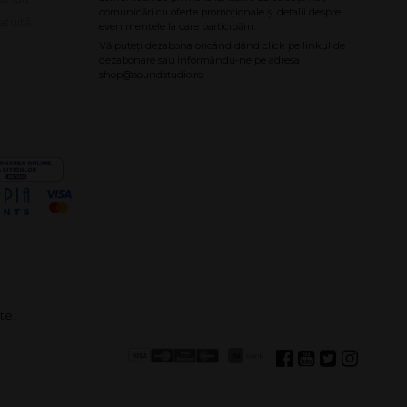
atuită
te.