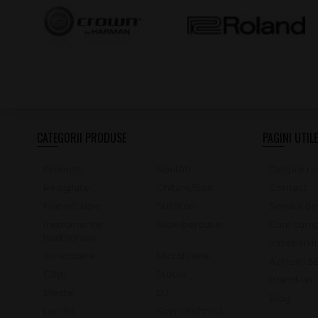
CATEGORII PRODUSE
PAGINI UTILE
Promoții
Noutăți
Despre no
Resigilate
Chitare/Bas
Contact
Piane/Clape
Suflători
Servicii d
Instrumente
Tobe/percutie
Cum cump
tradiționale
Întrebări 
Sonorizare
Microfoane
Achiziții 
Căști
Studio
Brand-uri
Efecte
DJ
Blog
Lumini
Scenotehnică