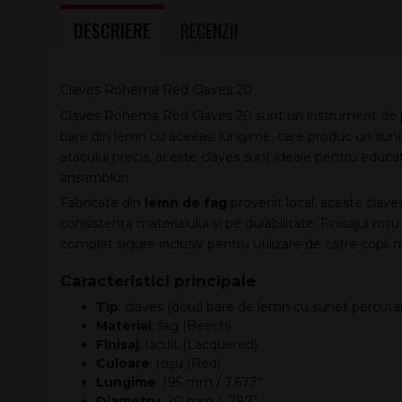
DESCRIERE
RECENZII
Claves Rohema Red Claves 20
Claves Rohema Red Claves 20 sunt un instrument de pe
bare din lemn cu aceeași lungime, care produc un sunet c
atacului precis, aceste claves sunt ideale pentru educa
ansambluri.
Fabricate din
lemn de fag
provenit local, aceste clave
consistența materialului și pe durabilitate. Finisajul roșu 
complet sigure inclusiv pentru utilizare de către copii m
Caracteristici principale
Tip
: claves (două bare de lemn cu sunet percuta
Material
: fag (Beech)
Finisaj
: lăcuit (Lacquered)
Culoare
: roșu (Red)
Lungime
: 195 mm / 7.677″
Diametru
: 20 mm / .787″