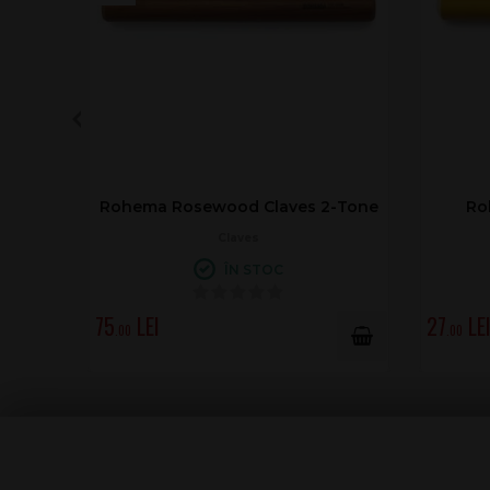
Rohema Yellow Claves 20
Rohema
Claves
Cla
ÎN STOC
LA C
27
75
.00
.00