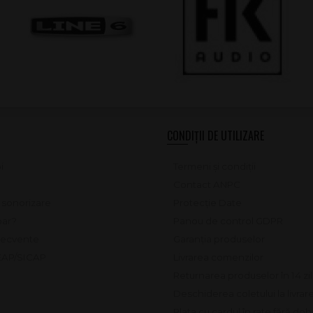
CONDIȚII DE UTILIZARE
i
Termeni și condiții
Contact ANPC
e sonorizare
Protecție Date
ar?
Panou de control GDPR
frecvente
Garanția produselor
SEAP/SICAP
Livrarea comenzilor
Returnarea produselor în 14 zi
Deschiderea coletului la livrar
Plata cu cardul în rate fără do