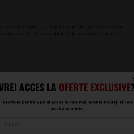
c, marcarea pulsului și învățarea primelor noțiuni de notație
r lungimea de 195 mm contribuie la un echilibru bun între
uered)
VREI ACCES LA
OFERTE EXCLUSIVE
77″
7″
Înscrie-te pentru a primi acces la cele mai recente noutăți și cele
mai bune oferte.
Email
ie, terapie prin muzică și orice context în care este necesar
 Rohema Red Claves 20 oferă un timbru constant și o