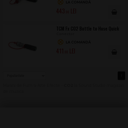
LA COMANDĂ
443
.00
TCM Fx CO2 Bottle to Hose Quick
Conector
LA COMANDĂ
411
.00
1
Masini de Fum si Alte Efecte -
CO2
la Sound Studio magazin
de muzica