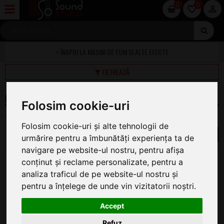
0
0
MASINI DE FUM SI ALTE EFECTE
FILTREAZĂ
CO2
Folosim cookie-uri
CO2
Folosim cookie-uri și alte tehnologii de
1
urmărire pentru a îmbunătăți experiența ta de
navigare pe website-ul nostru, pentru afișa
FOS Co2 GUN
conținut și reclame personalizate, pentru a
Pistol
analiza traficul de pe website-ul nostru și
ÎN STOC
pentru a înțelege de unde vin vizitatorii noștri.
929
.00
Accept
Refuz