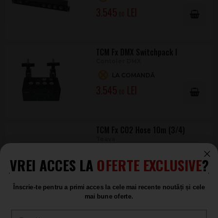
3.545
.00
TCM Fx DMX Switchpack I
Contoler DMX
LA COMANDĂ
3.545
.00
TCM Fx CO2 Hose 10m (3/4)
Teava
LA COMANDĂ
VREI ACCES LA
OFERTE EXCLUSIVE
?
2.989
.00
Înscrie-te pentru a primi acces la cele mai recente noutăți și cele
+2
mai bune oferte.
Email
TCM Fx CO2 Hose 5m (3/4)