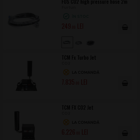
FOS CO2 high pressure hose 2m
Furtun
ÎN STOC
249
.00
TCM Fx Turbo Jet
CO2
LA COMANDĂ
7.835
.00
TCM FX CO2 Jet
CO2
LA COMANDĂ
6.226
.00