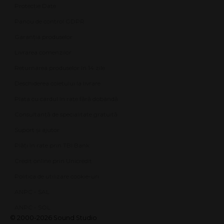
Protecție Date
Panou de control GDPR
Garanția produselor
Livrarea comenzilor
Returnarea produselor în 14 zile
Deschiderea coletului la livrare
Plata cu cardul în rate fără dobândă
Consultanță de specialitate gratuită
Suport și ajutor
Plăți în rate prin TBI Bank
Credit online prin Unicredit
Politica de utilizare cookie-uri
ANPC - SAL
ANPC - SOL
© 2000-2026 Sound Studio