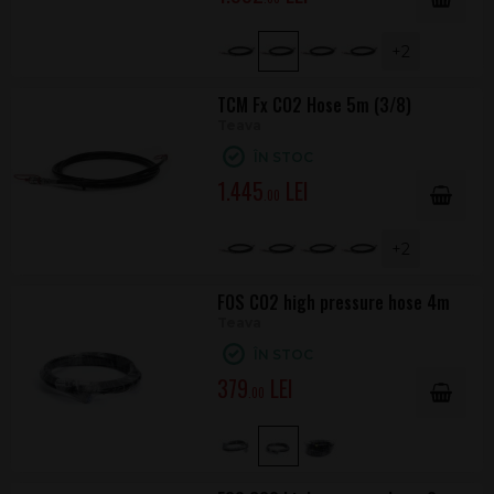
+2
TCM Fx CO2 Hose 5m (3/8)
Teava
ÎN STOC
1.445
.00
+2
FOS CO2 high pressure hose 4m
Teava
ÎN STOC
379
.00