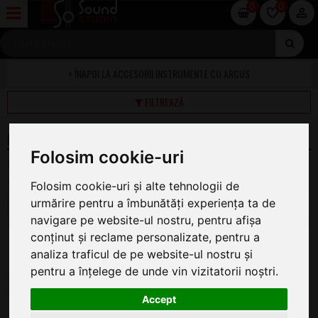
0
0
ACCESORII INSTRUMENTE CU ARCUS
FILTREAZĂ
CONTRABARBII
Folosim cookie-uri
Pe această pagină găsiți oferta completă de Contrabarbii la
cel mai bun preț.
Folosim cookie-uri și alte tehnologii de
urmărire pentru a îmbunătăți experiența ta de
1
2
navigare pe website-ul nostru, pentru afișa
Wolf Curbata 3/4 - 4/4
conținut și reclame personalizate, pentru a
Contrabarbie Vioara
analiza traficul de pe website-ul nostru și
pentru a înțelege de unde vin vizitatorii noștri.
ÎN STOC
161
.00
Accept