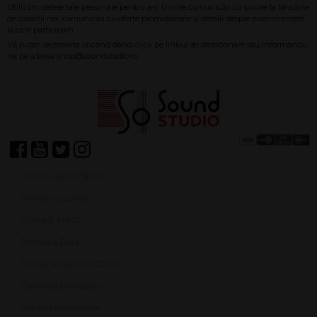
Achiziții SEAP/SICAP
Termeni și condiții
Contact ANPC
Protecție Date
Panou de control GDPR
Garanția produselor
Livrarea comenzilor