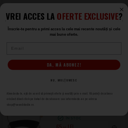
Gewa Resonans 4/4 Medium
VREI ACCES LA
OFERTE EXCLUSIVE
?
Contrabarbie Vioara
ÎN STOC
Înscrie-te pentru a primi acces la cele mai recente noutăți și cele
115
mai bune oferte.
.00
Email
Gewa FOM 1/2
DA, MĂ ABONEZ!
Contrabarbie Vioara
ÎN STOC
91
NU, MULȚUMESC
.00
Abonându-te, ești de acord să primești oferte și noutăți prin e-mail. Vă puteți dezabona
oricănd dând click pe linkul de dezabonare sau informându-ne pe adresa
Gewa Comfort 1/2
shop@soundstudio.ro.
Contrabarbie Vioara
ÎN STOC
65