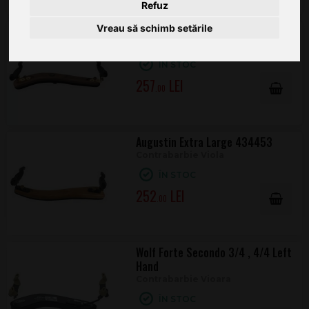
Refuz
Vreau să schimb setările
Augustin Model Master
Contrabarbie Vioara
ÎN STOC
257
.00
Augustin Extra Large 434453
Contrabarbie Viola
ÎN STOC
252
.00
Wolf Forte Secondo 3/4 , 4/4 Left
Hand
Contrabarbie Vioara
ÎN STOC