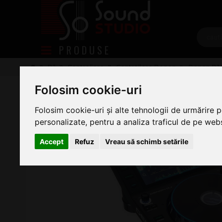
PRODUSE
DJ
Controllere
Controllere Denon
Denon DJ
Denon DJ SC6000 Prime
Folosim cookie-uri
Folosim cookie-uri și alte tehnologii de urmărire 
personalizate, pentru a analiza traficul de pe websi
Accept
Refuz
Vreau să schimb setările