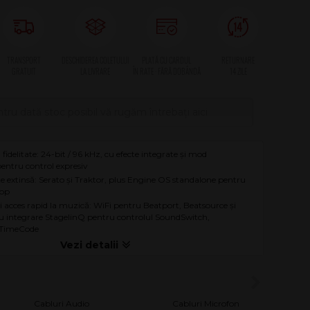
tru dată stoc posibil vă rugăm întrebați aici
 fidelitate: 24-bit / 96 kHz, cu efecte integrate și mod
pentru control expresiv
e extinsă: Serato și Traktor, plus Engine OS standalone pentru
top
și acces rapid la muzică: WiFi pentru Beatport, Beatsource și
u integrare StagelinQ pentru controlul SoundSwitch,
 TimeCode
Cabluri Audio
Cabluri Microfon