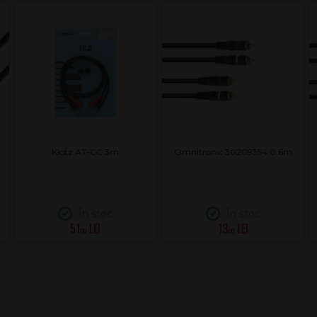
Klotz AT-CC 3m
Omnitronic 30209354 0.6m
În stoc
În stoc
51
13
.00
.00