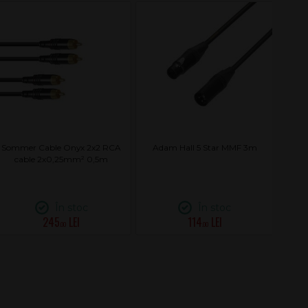
Sommer Cable Onyx 2x2 RCA
Adam Hall 5 Star MMF 3m
Ada
cable 2x0,25mm² 0,5m
În stoc
În stoc
245
114
.00
.00