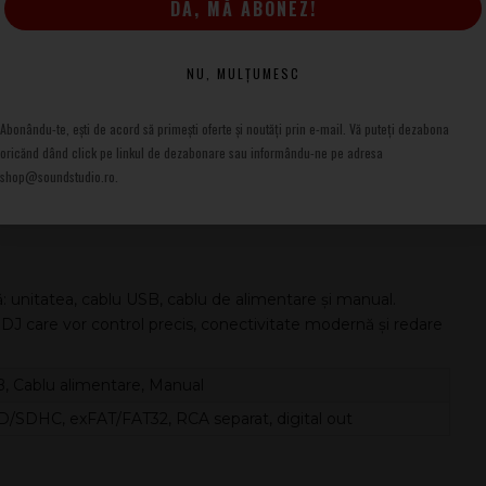
DA, MĂ ABONEZ!
. Suportul pentru WAV și AIFF până la 192 kHz și 32-bit îți
NU, MULȚUMESC
Abonându-te, ești de acord să primești oferte și noutăți prin e-mail. Vă puteți dezabona
oricănd dând click pe linkul de dezabonare sau informându-ne pe adresa
shop@soundstudio.ro.
dă: unitatea, cablu USB, cablu de alimentare și manual.
 care vor control precis, conectivitate modernă și redare
, Cablu alimentare, Manual
SD/SDHC, exFAT/FAT32, RCA separat, digital out