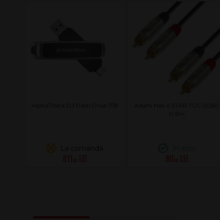
AlphaTheta DJ Flash Drive 1TB
Adam Hall 4 STAR TCC 0060
0.6m
La comandă
În stoc
811
80
.00
.00