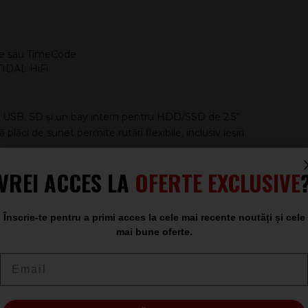
me sau TimeCode
TIDAL HiFi
e: USB, SD și un bay intern pentru HDD/SSD de 2.5”.
lăci de sunet permite rutări flexibile, inclusiv ieșiri
ot SD/SDHC, slot HDD/SSD 2.5”
VREI ACCES LA
OFERTE EXCLUSIVE
ată RCA, ieșire digitală
P4, Ogg Vorbis, WAV, AIF/AIFF
Înscrie-te pentru a primi acces la cele mai recente noutăți și cele
mai bune oferte.
Email
s face SC6000 Prime potrivit pentru seturi de calitate,