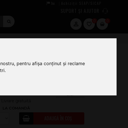
hu
Achiziții SEAP/SICAP
|
SUPORT ȘI AJUTOR
0
0
nostru, pentru afișa conținut și reclame
.659
ri.
.00
221.85
Livrare gratuită
LA COMANDĂ
ADAUGĂ ÎN COȘ