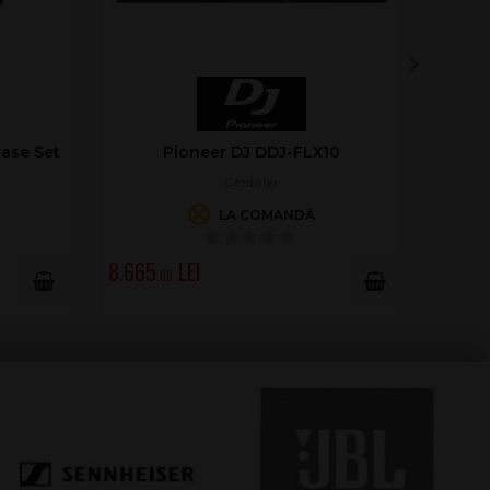
cratch
Denon PRIME GO+
Controler DJ
ÎN STOC
5.399
.00