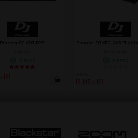
Denon DJ SC Live 4
Controller Numark PT01 S
Controler DJ
ÎN STOC
LA COMANDĂ
728
.00
0