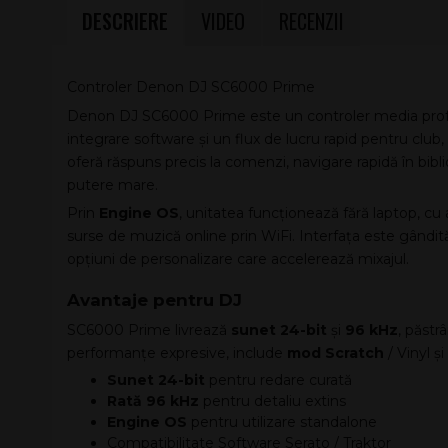
DESCRIERE
VIDEO
RECENZII
Controler Denon DJ SC6000 Prime
Denon DJ SC6000 Prime este un controler media profe
integrare software și un flux de lucru rapid pentru club
oferă răspuns precis la comenzi, navigare rapidă în bibl
putere mare.
Prin
Engine OS
, unitatea funcționează fără laptop, cu 
surse de muzică online prin WiFi. Interfața este gândită
opțiuni de personalizare care accelerează mixajul.
Avantaje pentru DJ
SC6000 Prime livrează
sunet 24-bit
și
96 kHz
, păstr
performanțe expresive, include
mod Scratch
/ Vinyl ș
Sunet 24-bit
pentru redare curată
Rată 96 kHz
pentru detaliu extins
Engine OS
pentru utilizare standalone
Compatibilitate Software Serato / Traktor