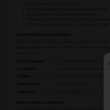
Efecte pentru tranziții și accent
Panou cu 8 paduri: Cues, Loops, Slices and Rolls
Modul Scratch / Vinyl pentru control tactil
StagelinQ pentru control SoundSwitch, Resolo
WiFi: Beatport, Beatsource, Soundcloud + 3 luni 
Conectivitate și stocare
Pentru biblioteci mari, ai multiple opțiuni de conectar
Sistemul suportă exFAT și FAT32, iar arhitectura cu două p
separate RCA.
Porturi media
3 x USB pentru stick/HDD, sl
Audio out
2 plăci de sunet cu ieșire separ
Fișiere
AAC/M4A, ALAC, FLAC, MP3, M
Dimensiuni
32.0 x 41.9 x 13.5 cm
Greutate
aprox. 5.8 kg
Fișiere audio suportate
Compatibilitatea extinsă cu formate populare și lossles