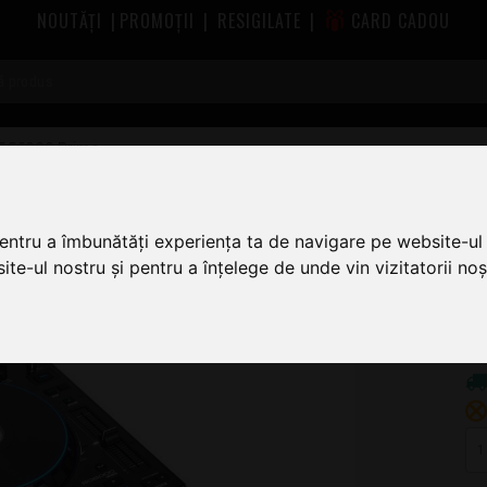
NOUTĂȚI
|
PROMOȚII
|
RESIGILATE
|
CARD CADOU
 SC6000 Prime
pentru a îmbunătăți experiența ta de navigare pe website-ul 
9
te-ul nostru și pentru a înțelege de unde vin vizitatorii noșt