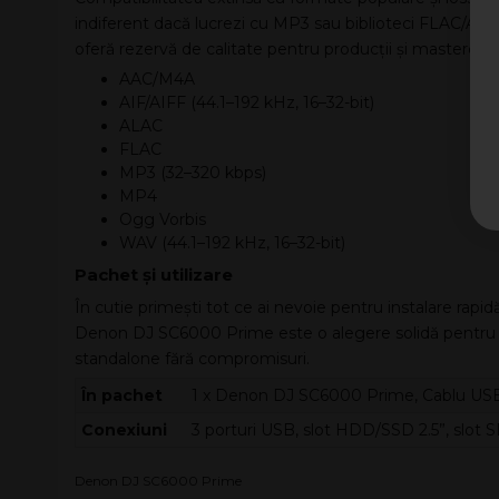
indiferent dacă lucrezi cu MP3 sau biblioteci FLAC/ALAC
oferă rezervă de calitate pentru producții și mastere.
AAC/M4A
AIF/AIFF (44.1–192 kHz, 16–32-bit)
ALAC
FLAC
MP3 (32–320 kbps)
MP4
Ogg Vorbis
WAV (44.1–192 kHz, 16–32-bit)
Pachet și utilizare
În cutie primești tot ce ai nevoie pentru instalare rapi
Denon DJ SC6000 Prime este o alegere solidă pentru DJ
standalone fără compromisuri.
În pachet
1 x Denon DJ SC6000 Prime, Cablu USB
Conexiuni
3 porturi USB, slot HDD/SSD 2.5”, slot 
Denon DJ SC6000 Prime