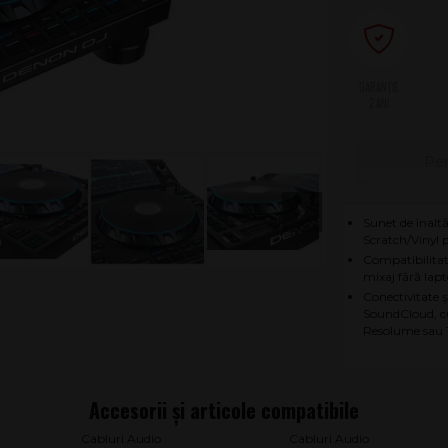
2 ANI
Pen
Sunet de înaltă
Scratch/Vinyl 
Compatibilitat
mixaj fără lap
Conectivitate 
SoundCloud, c
Resolume sau
Cabluri Audio
Cabluri Audio