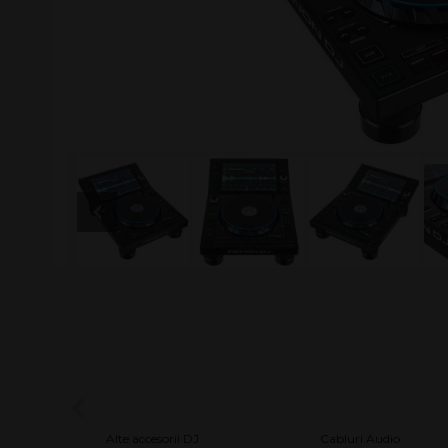
J
Alte accesorii DJ
Cabluri Audio