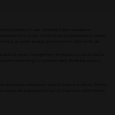
sional pentru DJ care combină redare standalone,
, evenimente și studio. Construit pentru performanțe stabile,
iotecă și un sunet detaliat, potrivit pentru sisteme PA de
analiză de piese, management de playlisturi și acces facil la
 pentru seturi lungi, cu comenzi clare, feedback vizual și
ând dinamica și claritatea în tranziții, loop-uri și efecte. Pentru
i un panou de paduri pentru cue-uri, loop-uri și rutine ritmice.