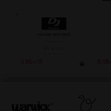
Denon SC Live 4 White
Controler DJ
LA COMANDĂ
6.179
5.599
.00
.0