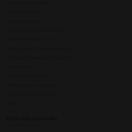
Panou de control GDPR
Garanția produselor
Livrarea comenzilor
Returnarea produselor în 14 zile
Deschiderea coletului la livrare
Plata cu cardul în rate fără dobândă
Consultanță de specialitate gratuită
Suport și ajutor
Plăți în rate prin TBI Bank
Credit online prin Unicredit
Politica de utilizare cookie-uri
ANPC - SAL
ANPC - SOL
© 2000-2026 Sound Studio