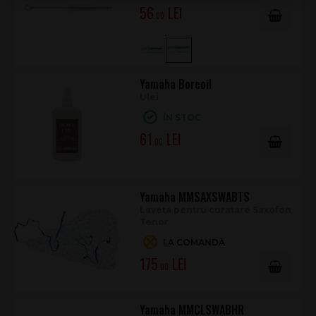
56
.00
Yamaha Boreoil
Ulei
ÎN STOC
61
.00
Yamaha MMSAXSWABTS
Laveta pentru curatare Saxofon
Tenor
LA COMANDĂ
175
.00
Yamaha MMCLSWABHR