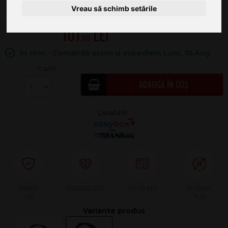
Vreau să schimb setările
101
.00
În stoc · Comandă acum și expediem Luni, 10.Aug
Cant.
ADAUGĂ ÎN COȘ
2 ANI