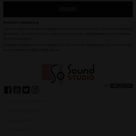
ABONARE
Achiziții SEAP/SICAP
Termeni și condiții
Contact ANPC
Protecție Date