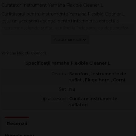
Curatator Instrument Yamaha Flexible Cleaner L
Curățătorul pentru instrumente Yamaha Flexible Cleaner L
este un accesoriu esențial pentru întreținerea corectă a
instrumentelor de suflat, ajutând la îndepărtarea depunerilor
din tubulaturi și la menținerea unui flux de aer constant.
Datorită construcției flexibile, permite curățarea precisă a
zonelor greu accesibile, fără a compromite geometria
Yamaha Flexible Cleaner L
canalelor interne.
Specificații Yamaha Flexible Cleaner L
Produsul Curatator Instrument Yamaha Flexible Cleaner L este
potrivit pentru curățarea cu precizie a trompetei, cornetului,
Pentru
Saxofon , Instrumente de
flugelhornului, cornului francez, saxofonului Alto (tenor) și
suflat , Flugelhorn , Corni
melofonului. Acesta are o lungime de 875mm și un diametru
Set
Nu
de perie de 30mm.
Tip accesorii
Curatare instrumente
Utilizare și beneficii
suflatori
Peria este proiectată pentru a acționa eficient asupra
reziduurilor de condens, uleiuri și particule acumulate în timp,
contribuind la stabilitatea intonației și la un răspuns mai rapid al
instrumentului. Recomandată pentru utilizare periodică, poate
Numele meu