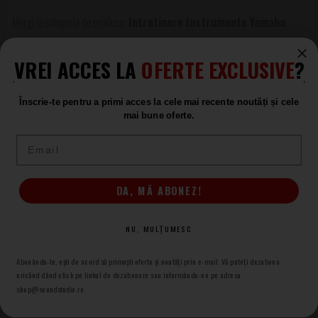
Recomandări de întreținere
Intretinere Instrumente
Yamaha
Pentru rezultate optime, introduceți curățătorul cu mișcări
Intretinere Instrumente
line, fără forțare, urmărind traseul natural al tubulaturii. După
VREI ACCES LA
OFERTE EXCLUSIVE
?
Yamaha
utilizare, clătiți și uscați peria pentru a menține performanța de
curățare și igiena accesoriului.
Înscrie-te pentru a primi acces la cele mai recente noutăți și cele
Produse asemănătoare
mai bune oferte.
Email
Yamaha Flexible Cleaner S
Curatator Instrument
ÎN STOC
DA, MĂ ABONEZ!
95
.00
NU, MULȚUMESC
Abonându-te, ești de acord să primești oferte și noutăți prin e-mail. Vă puteți dezabona
Yamaha Mouthpiece Brush S
oricănd dând click pe linkul de dezabonare sau informându-ne pe adresa
Intretinere Mustiuc
shop@soundstudio.ro.
ÎN STOC