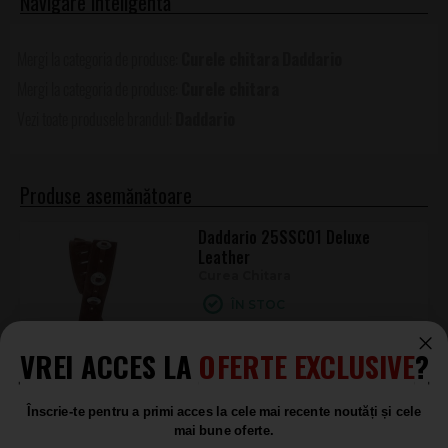
și utilității imediate pentru orice chitarist.
Curele chitara
Daddario
Curele chitara
Daddario
Produse asemănătoare
Daddario 25SSC01 Deluxe
Leather
Curea Chitara
ÎN STOC
334
.00
VREI ACCES LA
OFERTE EXCLUSIVE
?
Alice A040-A2
Înscrie-te pentru a primi acces la cele mai recente noutăți și cele
Curea Chitara
mai bune oferte.
LA COMANDĂ