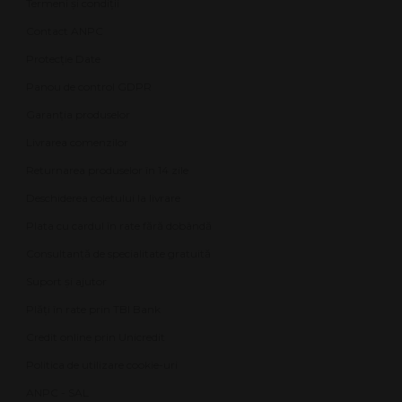
Termeni și condiții
Contact ANPC
Protecție Date
Panou de control GDPR
Garanția produselor
Livrarea comenzilor
Returnarea produselor în 14 zile
Deschiderea coletului la livrare
Plata cu cardul în rate fără dobândă
Consultanță de specialitate gratuită
Suport și ajutor
Plăți în rate prin TBI Bank
Credit online prin Unicredit
Politica de utilizare cookie-uri
ANPC - SAL