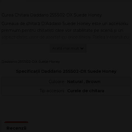
Curea Chitara Daddario 25SS02-DX Suede Honey
Cureaua de chitară D’Addario Suede Honey este un accesoriu
premium pentru chitariști care vor stabilitate pe scenă și un
aspect clasic, ușor de asortat cu orice finisaj. Pielea întoarsă cu
textură plăcută oferă aderență naturală pe umăr, reducând
alunecarea în timpul interpretării în picioare.
Construită pentru utilizare intensivă, această curea din piele
Daddario 25SS02-DX Suede Honey
întoarsă de calitate superioară îmbină confortul cu rezistența la
Specificații Daddario 25SS02-DX Suede Honey
uzură. Nuanța „Honey” adaugă un plus de stil, fiind potrivită
atât pentru chitară electrică, cât și pentru chitară acustică.
Culoare
Natural , Brown
Tip accesorii
Curele de chitara
Confort și control în timpul cântatului
Suprafața din suede ajută la menținerea instrumentului într-o
poziție constantă, utilă la pasaje rapide și schimbări de poziție.
Reglajul de lungime permite adaptarea ergonomică pentru
diferite înălțimi și stiluri de interpretare.