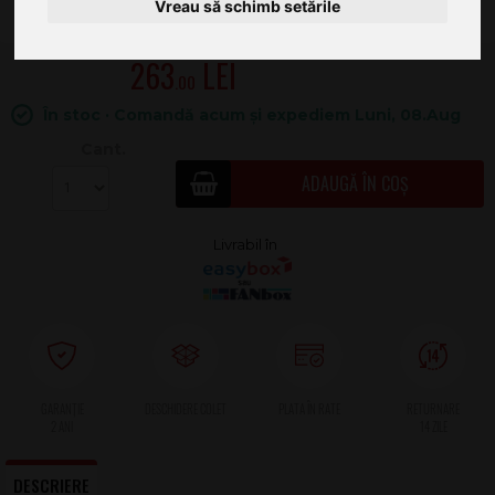
Vreau să schimb setările
263
.00
În stoc · Comandă acum și expediem Luni, 08.Aug
Cant.
ADAUGĂ ÎN COȘ
2 ANI
DESCRIERE