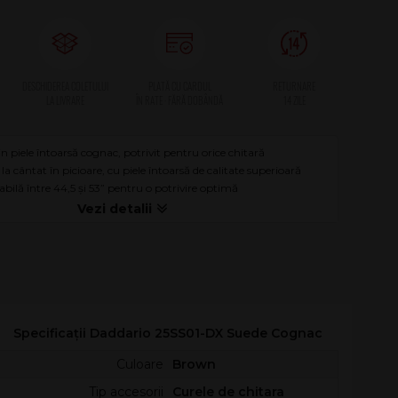
in piele întoarsă cognac, potrivit pentru orice chitară
 la cântat în picioare, cu piele întoarsă de calitate superioară
bilă între 44,5 și 53” pentru o potrivire optimă
Specificații Daddario 25SS01-DX Suede Cognac
Culoare
Brown
Tip accesorii
Curele de chitara