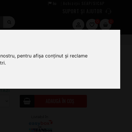
hu
Achiziții SEAP/SICAP
|
SUPORT ȘI AJUTOR
0
0
nostru, pentru afișa conținut și reclame
ri.
63
.00
ÎN STOC · COMANDĂ ACUM ȘI EXPEDIEM
TĂZI
ADAUGĂ ÎN COȘ