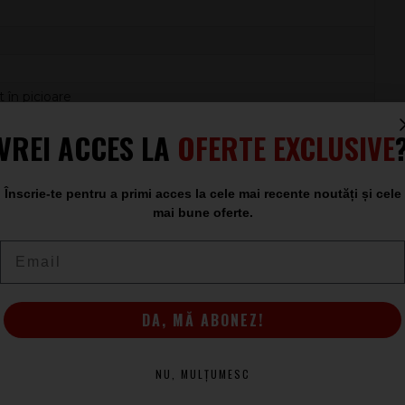
t în picioare
VREI ACCES LA
OFERTE EXCLUSIVE
e care să combine aspectul vintage cu funcționalitatea
e potrivește excelent cu chitare electrice și acustice,
mie.
Înscrie-te pentru a primi acces la cele mai recente noutăți și cele
mai bune oferte.
Email
DA, MĂ ABONEZ!
NU, MULȚUMESC