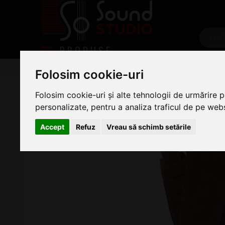
PRODUSE
Chitare/Bas
Accesorii Chitara
Curele chitara
C
Folosim cookie-uri
Daddario 25SS01-DX Suede Cogna
Folosim cookie-uri și alte tehnologii de urmărire 
personalizate, pentru a analiza traficul de pe websi
Accept
Refuz
Vreau să schimb setările