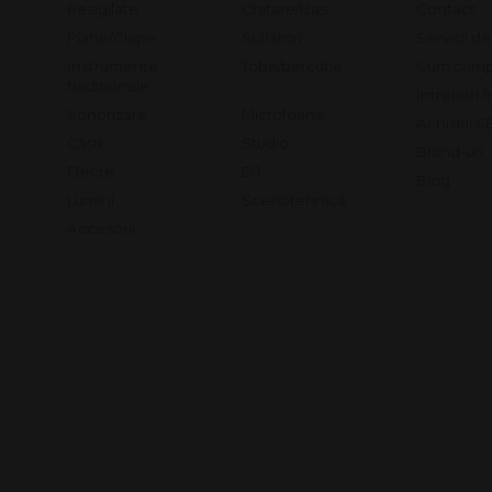
Resigilate
Chitare/Bas
Contact
Piane/Clape
Suflători
Servicii d
Instrumente
Tobe/percutie
Cum cump
tradiționale
Întrebări 
Sonorizare
Microfoane
Achiziții 
Căști
Studio
Brand-uri
Efecte
DJ
Blog
Lumini
Scenotehnică
Accesorii