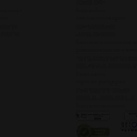
Contact ANPC
e sonorizare
Protecție Date
ar?
Panou de control GDPR
frecvente
Garanția produselor
SEAP/SICAP
Livrarea comenzilor
Returnarea produselor în 14 zi
Deschiderea coletului la livrar
Plata cu cardul în rate fără do
Consultanță de specialitate gr
Suport și ajutor
Plăți în rate prin TBI Bank
Credit online prin Unicredit
Politica de utilizare cookie-uri
Setări preferințe cookie