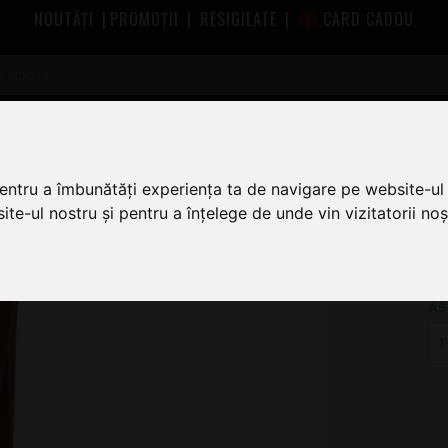
NOUTĂȚI
|
PROMOȚII
|
RESIGILATE
|
CARD CADOU
urele chitara Daddario
Daddario 25SS01-DX Suede Cognac
c
pentru a îmbunătăți experiența ta de navigare pe website-ul 
te-ul nostru și pentru a înțelege de unde vin vizitatorii noșt
2
AS