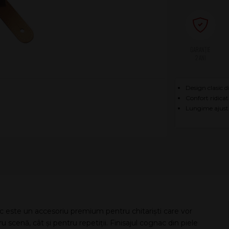
2 ANI
Design clasic d
Confort ridicat
Lungime ajusta
este un accesoriu premium pentru chitariști care vor
ru scenă, cât și pentru repetiții. Finisajul cognac din piele