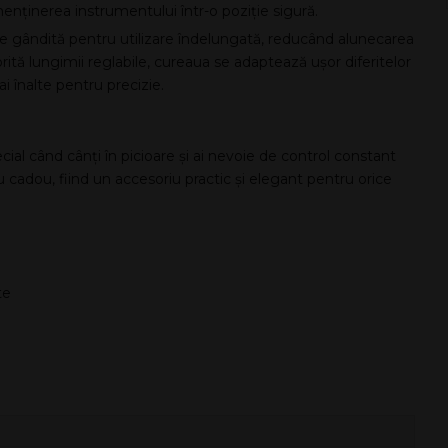
menținerea instrumentului într-o poziție sigură.
ste gândită pentru utilizare îndelungată, reducând alunecarea
rită lungimii reglabile, cureaua se adaptează ușor diferitelor
ai înalte pentru precizie.
ecial când cânți în picioare și ai nevoie de control constant
u cadou, fiind un accesoriu practic și elegant pentru orice
te