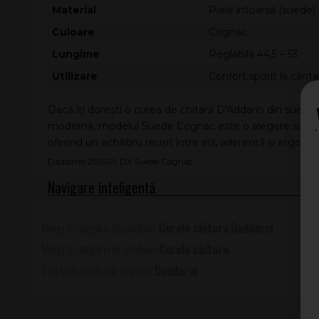
Material
Piele întoarsă (suede)
Culoare
Cognac
Lungime
Reglabilă 44,5 – 53
Utilizare
Confort sporit la cânta
Dacă îți dorești o curea de chitară D'Addario din sued
modernă, modelul Suede Cognac este o alegere sigură. S
oferind un echilibru reușit între stil, aderență și ergono
Daddario 25SS01-DX Suede Cognac
Curele chitara
Daddario
Curele chitara
Daddario