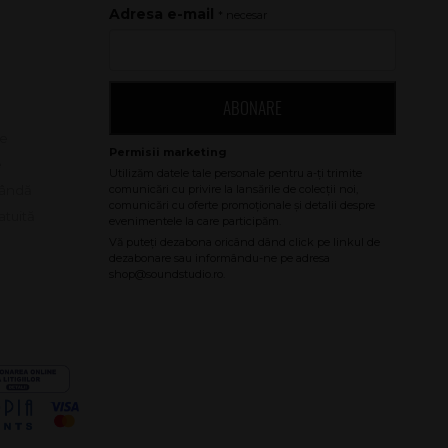
Adresa e-mail
* necesar
ABONARE
le
e
bândă
atuită