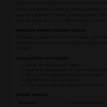
întoarsă oferă o senzație plăcută la contact și ajută la 
Construcția din piele întoarsă de calitate superioară e
pe umăr și distribuind mai bine greutatea chitarei. Dato
stiluri de cântat, de la poziții joase rock până la setări m
Avantaje pentru utilizare zilnică
Materialul tip suede oferă aderență naturală, utilă în sp
asupra instrumentului. Este și o alegere inspirată pentr
chitarist.
Caracteristici principale
Design din piele întoarsă cognac
Fabricat din piele întoarsă de cea mai bună calita
Oferă confort maxim pentru situații în picioare
Ajustabil de la 44,5 la 53 lungime
O idee grozavă de cadou pentru orice chitarist
Detalii tehnice
Tip produs
Curea pentru chitară