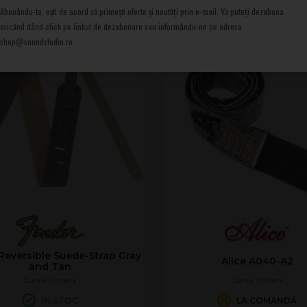
e Cognac
Abonându-te, ești de acord să primești oferte și noutăți prin e-mail. Vă puteți dezabona
oricănd dând click pe linkul de dezabonare sau informându-ne pe adresa
shop@soundstudio.ro.
Reversible Suede-Strap Gray
Alice A040-A2
and Tan
Curea Chitara
Curea Chitara
ÎN STOC
LA COMANDĂ