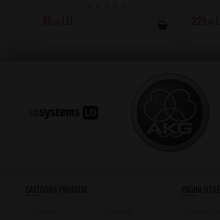
85
229
.00
.00
CATEGORII PRODUSE
PAGINI UTILE
Promoții
Noutăți
Despre no