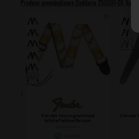
Produse asemănătoare Daddario 25SS01-DX Sued
Fender Monogrammed
Fender 
White/Yellow/Brown
Curea Chitara
ÎN STOC