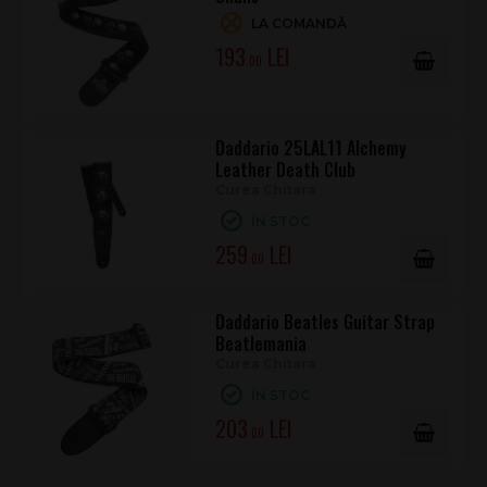
LA COMANDĂ
193
.00
Daddario 25LAL11 Alchemy
Leather Death Club
Curea Chitara
ÎN STOC
259
.00
Daddario Beatles Guitar Strap
Beatlemania
Curea Chitara
ÎN STOC
203
.00