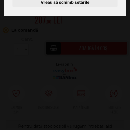
Vreau să schimb setările
207
.00
La comandă
Cant.
ADAUGĂ ÎN COȘ
2 ANI
Pentru dată stoc posibil vă rugăm întrebați aici