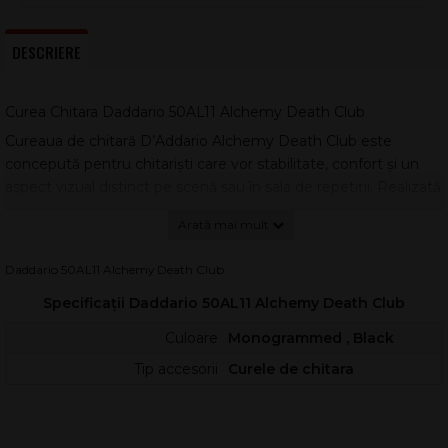
DESCRIERE
Curea Chitara Daddario 50AL11 Alchemy Death Club
Cureaua de chitară D’Addario Alchemy Death Club este
concepută pentru chitariști care vor stabilitate, confort și un
aspect vizual distinct pe scenă sau în sala de repetiții. Realizată
din poliester imprimat cu lățime de 50 mm (2”), aceasta oferă
o distribuție echilibrată a greutății instrumentului, reducând
presiunea pe umăr în timpul sesiunilor lungi.
Daddario 50AL11 Alchemy Death Club
Grafica este inspirată de universul Alchemy LTD și aduce un stil
Specificații Daddario 50AL11 Alchemy Death Club
gotic, detaliat, potrivit atât pentru rock, metal, cât și pentru
orice setup modern. Capetele din piele ecologică contribuie la
Culoare
Monogrammed , Black
o prindere sigură în butoanele de curea, ajutând la prevenirea
Tip accesorii
Curele de chitara
alunecării accidentale.
Avantaje pentru utilizare zilnică
Materialul textil imprimat este gândit pentru rezistență la