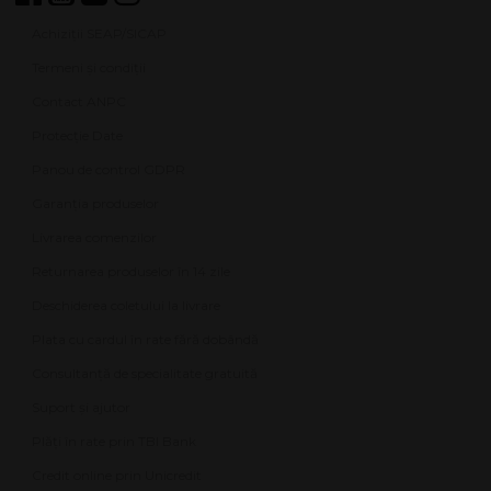
Achiziții SEAP/SICAP
Termeni și condiții
Contact ANPC
Protecție Date
Panou de control GDPR
Garanția produselor
Livrarea comenzilor
Returnarea produselor în 14 zile
Deschiderea coletului la livrare
Plata cu cardul în rate fără dobândă
Consultanță de specialitate gratuită
Suport și ajutor
Plăți în rate prin TBI Bank
Credit online prin Unicredit