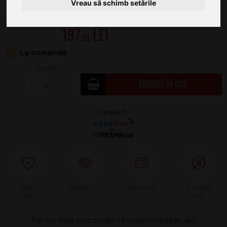
Vreau să schimb setările
197
.00
La comandă
Cant.
ADAUGĂ ÎN COȘ
2 ANI
Pentru dată stoc posibil vă rugăm întrebați aici