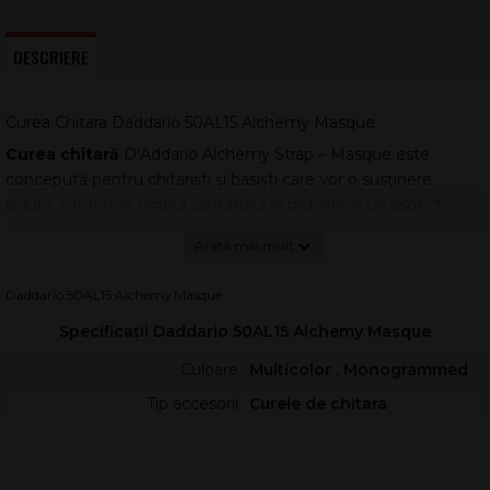
DESCRIERE
Curea Chitara Daddario 50AL15 Alchemy Masque
Curea chitară
D’Addario Alchemy Strap – Masque este
concepută pentru chitariști și basiști care vor o susținere
sigură, confort în timpul cântatului în picioare și un aspect
scenic puternic. Modelul îmbină construcția robustă D’Addario
cu grafica întunecată originală semnată Alchemy Gothic,
recunoscuți pentru estetica macabră încă din 1977.
Daddario 50AL15 Alchemy Masque
Banda de 2” din poliester imprimat distribuie bine greutatea
Specificații Daddario 50AL15 Alchemy Masque
instrumentului și reduce presiunea pe umăr, fiind potrivită
pentru repetiții lungi și concerte. Capetele standard din piele
Culoare
Multicolor , Monogrammed
asigură o fixare fiabilă în pini, pentru stabilitate și rezistență în
Tip accesorii
Curele de chitara
utilizare repetată.
Cu o plajă de reglaj între 35” și 59,5”, cureaua se adaptează
rapid la diferite poziții de cântat și tipuri de instrumente. Este o