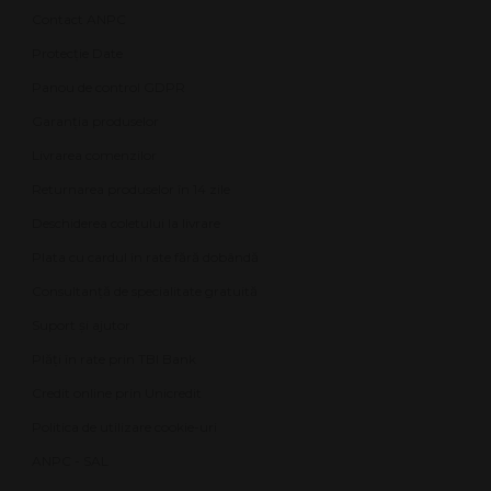
Contact ANPC
Protecție Date
Panou de control GDPR
Garanția produselor
Livrarea comenzilor
Returnarea produselor în 14 zile
Deschiderea coletului la livrare
Plata cu cardul în rate fără dobândă
Consultanță de specialitate gratuită
Suport și ajutor
Plăți în rate prin TBI Bank
Credit online prin Unicredit
Politica de utilizare cookie-uri
ANPC - SAL