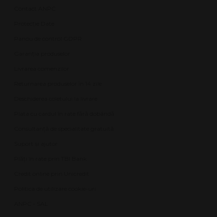
Contact ANPC
Protecție Date
Panou de control GDPR
Garanția produselor
Livrarea comenzilor
Returnarea produselor în 14 zile
Deschiderea coletului la livrare
Plata cu cardul în rate fără dobândă
Consultanță de specialitate gratuită
Suport și ajutor
Plăți în rate prin TBI Bank
Credit online prin Unicredit
Politica de utilizare cookie-uri
ANPC - SAL