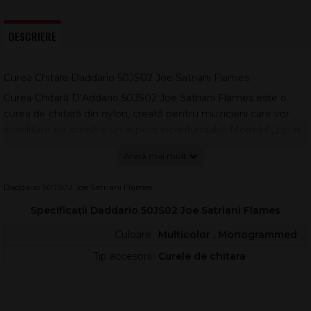
DESCRIERE
Curea Chitara Daddario 50JS02 Joe Satriani Flames
Curea Chitară D’Addario 50JS02 Joe Satriani Flames este o
curea de chitară din nylon, creată pentru muzicieni care vor
stabilitate pe scenă și un aspect inconfundabil. Modelul „Up in
Flames” poartă semnătura stilului Joe Satriani, oferind un
design energic, potrivit atât pentru chitară electrică, cât și
pentru acustică.
Daddario 50JS02 Joe Satriani Flames
Construcția din nylon de
calitate premium
ajută la distribuirea
Specificații Daddario 50JS02 Joe Satriani Flames
greutății instrumentului și la menținerea unei poziții constante
în timpul interpretării. Lățimea de 50 mm oferă un contact mai
Culoare
Multicolor , Monogrammed
bun pe umăr, reducând senzația de oboseală la repetiții lungi
Tip accesorii
Curele de chitara
sau concerte.
Lungimea ajustabilă permite setarea rapidă pentru diferite
înălțimi de purtare și stiluri de cântat, de la poziție joasă rock