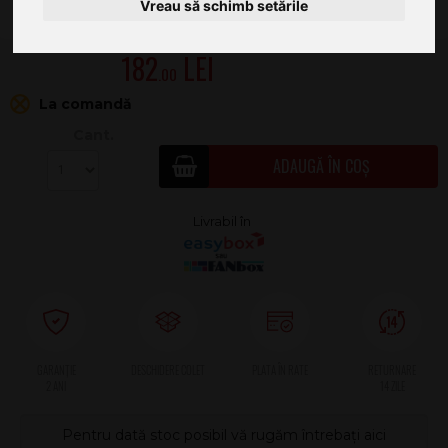
Vreau să schimb setările
182
.00
La comandă
Cant.
ADAUGĂ ÎN COȘ
2 ANI
Pentru dată stoc posibil vă rugăm întrebați aici