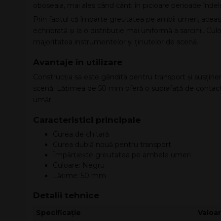
oboseala, mai ales când cânți în picioare perioade înde
Prin faptul că împarte greutatea pe ambii umeri, aceas
echilibrată și la o distribuție mai uniformă a sarcinii. C
majoritatea instrumentelor și ținutelor de scenă.
Avantaje în utilizare
Construcția sa este gândită pentru transport și susținer
scenă. Lățimea de 50 mm oferă o suprafață de contact
umăr.
Caracteristici principale
Curea de chitară
Curea dublă nouă pentru transport
Împărțiește greutatea pe ambele umeri
Culoare: Negru
Lățime: 50 mm
Detalii tehnice
Specificație
Valoa