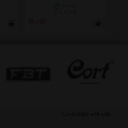
ÎN STOC
85
.00
(+4) 0367 409 409