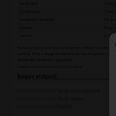
Tip produs
Curea 
Construcție
Curea 
Distribuție greutate
Pe amb
Culoare
Negru
Lățime
50 m
Această curea este potrivită pentru chitare electrice sa
control. Este o alegere inspirată pentru muzicieni care
distribuție eficientă a greutății.
Daddario Planet Waves 50DARE000 Black
Curele chitara
Daddario
Curele chitara
Daddario