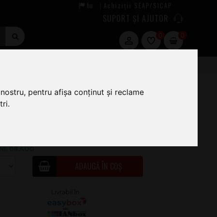
hu
Achiziții SEAP/SICAP
|
SUPORT ȘI AJUTOR
0
0
nostru, pentru afișa conținut și reclame
ri.
49
.00
ÎN STOC · COMANDĂ ACUM ȘI EXPEDIEM
NI, 08.AUG
ADAUGĂ ÎN COȘ