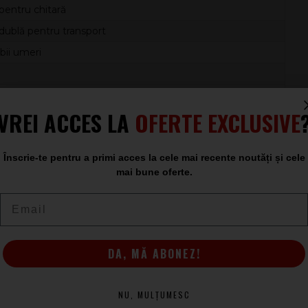
pentru chitară
dublă pentru transport
ii umeri
m
VREI ACCES LA
OFERTE EXCLUSIVE
u acustice, atunci când ai nevoie de un plus de confort și
 caută o curea de chitară neagră, cu susținere mai bună și
Înscrie-te pentru a primi acces la cele mai recente noutăți și cele
mai bune oferte.
Email
DA, MĂ ABONEZ!
NU, MULȚUMESC