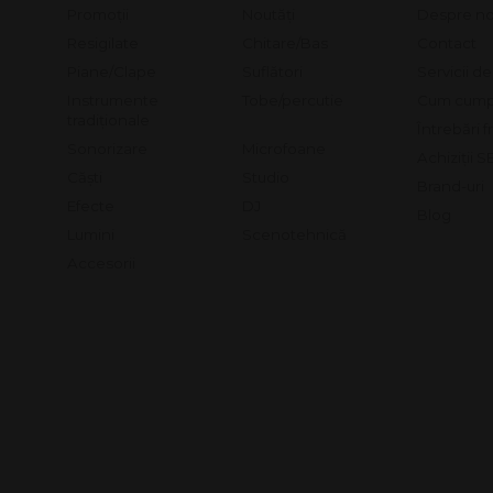
Promoții
Noutăți
Despre no
Resigilate
Chitare/Bas
Contact
Piane/Clape
Suflători
Servicii d
Instrumente
Tobe/percutie
Cum cump
tradiționale
Întrebări 
Sonorizare
Microfoane
Achiziții 
Căști
Studio
Brand-uri
Efecte
DJ
Blog
Lumini
Scenotehnică
Accesorii