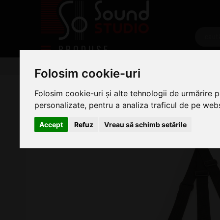
PRODUSE
Chitare/Bas
Accesorii Chitara
Curele chitara
C
Folosim cookie-uri
Daddario Planet Waves 50DARE00
Folosim cookie-uri și alte tehnologii de urmărire 
personalizate, pentru a analiza traficul de pe websi
Accept
Refuz
Vreau să schimb setările