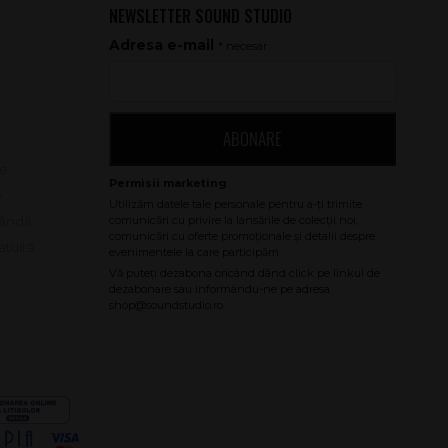
NEWSLETTER SOUND STUDIO
Adresa e-mail
* necesar
ABONARE
le
e
bândă
atuită