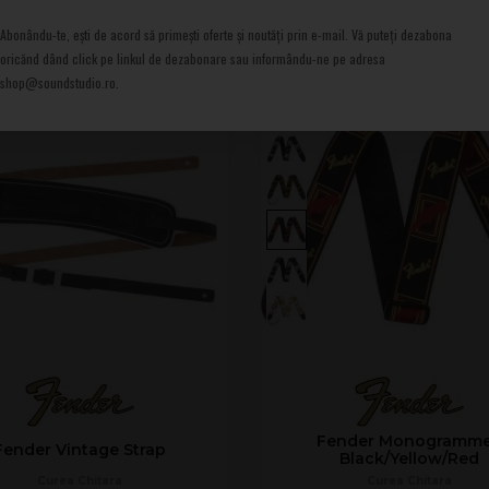
Abonându-te, ești de acord să primești oferte și noutăți prin e-mail. Vă puteți dezabona
DARE000 Black
oricănd dând click pe linkul de dezabonare sau informându-ne pe adresa
shop@soundstudio.ro.
Fender Monogramm
Fender Vintage Strap
Black/Yellow/Red
Curea Chitara
Curea Chitara