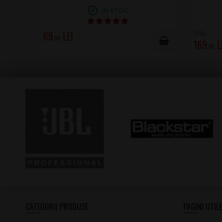
ÎN STOC
176
69
.00
.00
169
.00
CATEGORII PRODUSE
PAGINI UTILE