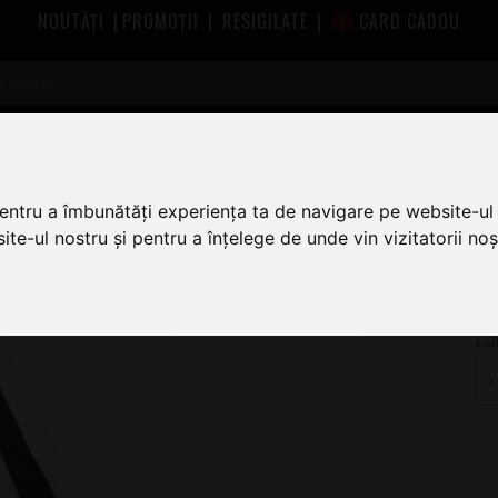
NOUTĂȚI
|
PROMOȚII
|
RESIGILATE
|
CARD CADOU
urele chitara Daddario
Daddario Planet Waves 50DARE000 Black
0 Black
pentru a îmbunătăți experiența ta de navigare pe website-ul 
te-ul nostru și pentru a înțelege de unde vin vizitatorii noșt
1
LU