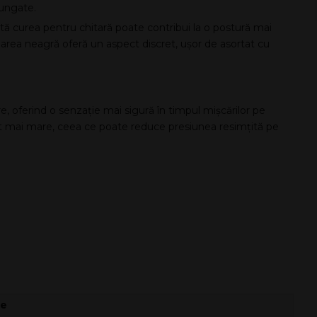
lungate.
tă curea pentru chitară poate contribui la o postură mai
uloarea neagră oferă un aspect discret, ușor de asortat cu
e, oferind o senzație mai sigură în timpul mișcărilor pe
 mai mare, ceea ce poate reduce presiunea resimțită pe
re