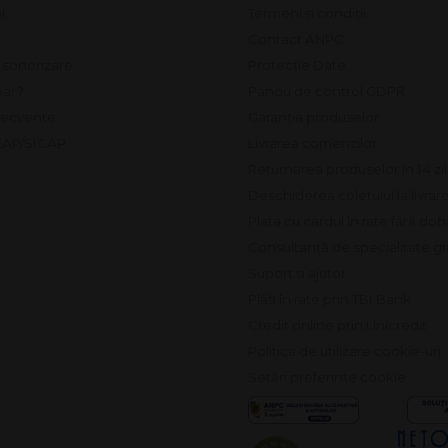
i
Termeni și condiții
Contact ANPC
e sonorizare
Protecție Date
ar?
Panou de control GDPR
frecvente
Garanția produselor
SEAP/SICAP
Livrarea comenzilor
Returnarea produselor în 14 zi
Deschiderea coletului la livrar
Plata cu cardul în rate fără do
Consultanță de specialitate gr
Suport și ajutor
Plăți în rate prin TBI Bank
Credit online prin Unicredit
Politica de utilizare cookie-uri
Setări preferințe cookie