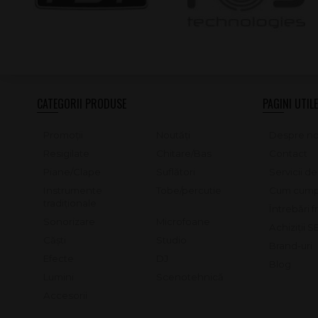
CATEGORII PRODUSE
PAGINI UTILE
Promoții
Noutăți
Despre no
Resigilate
Chitare/Bas
Contact
Piane/Clape
Suflători
Servicii d
Instrumente
Tobe/percutie
Cum cump
tradiționale
Întrebări 
Sonorizare
Microfoane
Achiziții 
Căști
Studio
Brand-uri
Efecte
DJ
Blog
Lumini
Scenotehnică
Accesorii