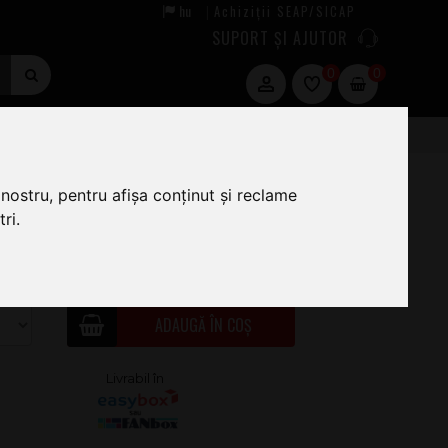
hu
Achiziții SEAP/SICAP
|
SUPORT ȘI AJUTOR
0
0
nostru, pentru afișa conținut și reclame
ri.
24
.00
LA COMANDĂ
ADAUGĂ ÎN COȘ