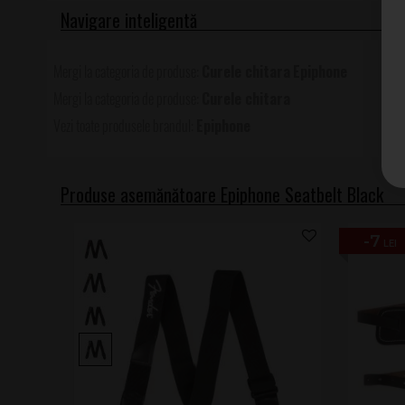
Curele chitara
Epiphone
Curele chitara
Epiphone
Produse asemănătoare Epiphone Seatbelt Black