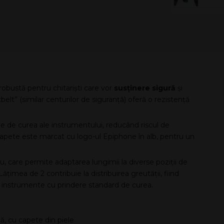
Snow
obustă pentru chitariști care vor
susținere sigură
și
tbelt” (similar centurilor de siguranță) oferă o rezistență
e de curea ale instrumentului, reducând riscul de
 capete este marcat cu logo-ul Epiphone în alb, pentru un
ru, care permite adaptarea lungimii la diverse poziții de
Lățimea de 2 contribuie la distribuirea greutății, fiind
lte instrumente cu prindere standard de curea.
ă, cu capete din piele