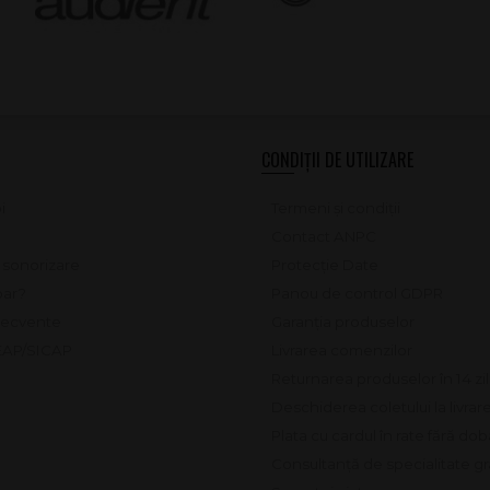
CONDIȚII DE UTILIZARE
i
Termeni și condiții
Contact ANPC
e sonorizare
Protecție Date
ar?
Panou de control GDPR
frecvente
Garanția produselor
SEAP/SICAP
Livrarea comenzilor
Returnarea produselor în 14 zi
Deschiderea coletului la livrar
Plata cu cardul în rate fără do
Consultanță de specialitate gr