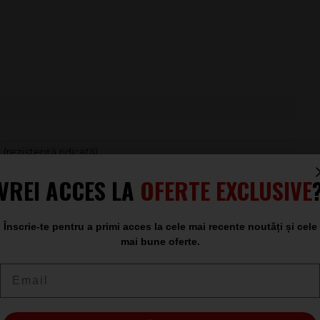
 (rezistență ridicată)
VREI ACCES LA
OFERTE EXCLUSIVE
din plastic negru
Înscrie-te pentru a primi acces la cele mai recente noutăți și cele
mai bune oferte.
Email
această curea Epiphone este potrivită pentru utilizare intensă
abilitate constantă
și aspect clasic.