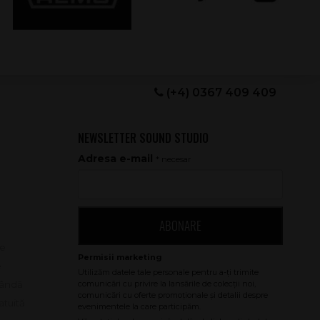
(+4) 0367 409 409
NEWSLETTER SOUND STUDIO
Adresa e-mail
* necesar
ABONARE
le
e
bândă
atuită