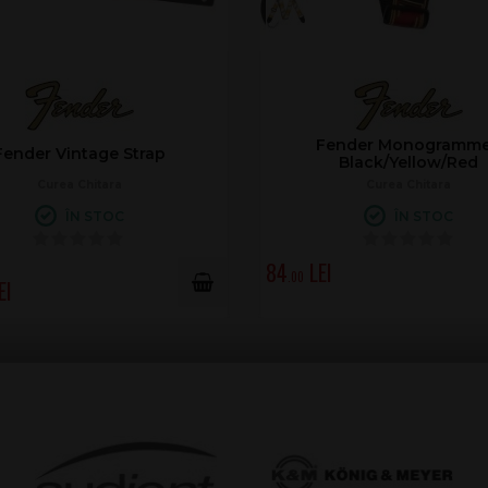
ammed
Fender Reversible Suede-Strap
Fe
rown
Black and Gray
Curea Chitara
ÎN STOC
198
.00
1