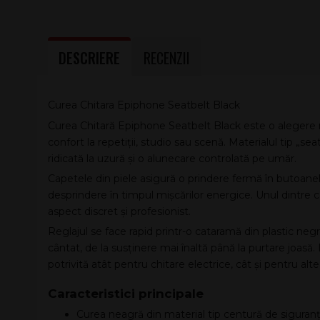
DESCRIERE
RECENZII
Curea Chitara Epiphone Seatbelt Black
Curea Chitară Epiphone Seatbelt Black este o alegere r
confort la repetiții, studio sau scenă. Materialul tip „sea
ridicată la uzură și o alunecare controlată pe umăr.
Capetele din piele asigură o prindere fermă în butoanel
desprindere în timpul mișcărilor energice. Unul dintre
aspect discret și profesionist.
Reglajul se face rapid printr-o cataramă din plastic neg
cântat, de la susținere mai înaltă până la purtare joasă. 
potrivită atât pentru chitare electrice, cât și pentru a
Caracteristici principale
Curea neagră din material tip centură de siguranț