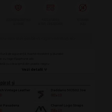
tru dată stoc posibil vă rugăm întrebați aici
ntură de siguranță, foarte rezistent și durabil
le, cu logo Epiphone alb
ilă cu cataramă din plastic negru
ch Vintage Leather
Daddario 50JS02 Joe
182
r Strap Walnut
Satriani Flames
.00
er Pasadena
Charvel Logo Straps
158
n Straps Blue
Black With Green Logo
.00