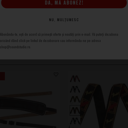
DA, MĂ ABONEZ!
NU, MULȚUMESC
Abonându-te, ești de acord să primești oferte și noutăți prin e-mail. Vă puteți dezabona
oricănd dând click pe linkul de dezabonare sau informându-ne pe adresa
shop@soundstudio.ro.