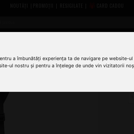
NOUTĂȚI
|
PROMOȚII
|
RESIGILATE
|
CARD CADOU
urele chitara Epiphone
Epiphone Seatbelt Black
pentru a îmbunătăți experiența ta de navigare pe website-ul 
te-ul nostru și pentru a înțelege de unde vin vizitatorii noșt
1