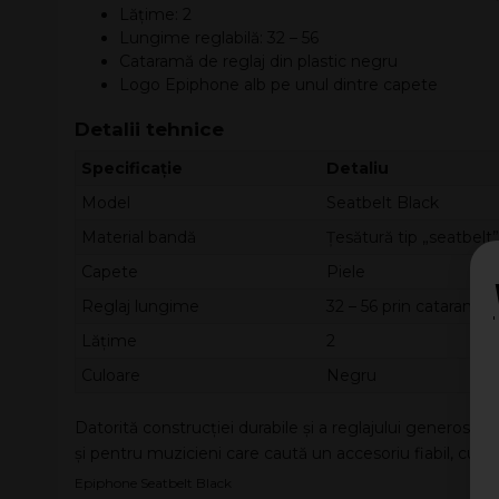
Lățime: 2
Lungime reglabilă: 32 – 56
Cataramă de reglaj din plastic negru
Logo Epiphone alb pe unul dintre capete
Detalii tehnice
Specificație
Detaliu
Model
Seatbelt Black
Material bandă
Țesătură tip „seatbelt”
Capete
Piele
Reglaj lungime
32 – 56 prin cataramă 
Lățime
2
Culoare
Negru
Datorită construcției durabile și a reglajului generos, 
și pentru muzicieni care caută un accesoriu fiabil, cu
st
Epiphone Seatbelt Black