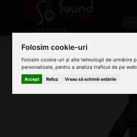
PRODUSE
Chitare/Bas
Accesorii Chitara
Curele chitara
C
Folosim cookie-uri
Epiphone Seatbelt Black
Folosim cookie-uri și alte tehnologii de urmărire 
personalizate, pentru a analiza traficul de pe websi
Accept
Refuz
Vreau să schimb setările