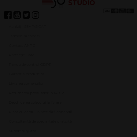
Achiziții SEAP/SICAP
Termeni și condiții
Contact ANPC
Protecție Date
Panou de control GDPR
Garanția produselor
Livrarea comenzilor
Returnarea produselor în 14 zile
Deschiderea coletului la livrare
Plata cu cardul în rate fără dobândă
Consultanță de specialitate gratuită
Suport și ajutor