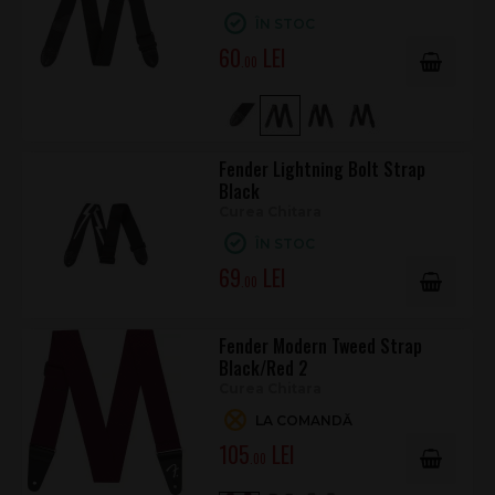
ÎN STOC
60
.00
Fender Lightning Bolt Strap
Black
Curea Chitara
ÎN STOC
69
.00
Fender Modern Tweed Strap
Black/Red 2
Curea Chitara
LA COMANDĂ
105
.00