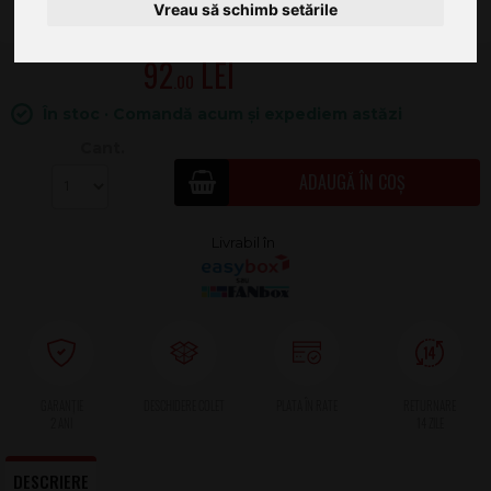
Vreau să schimb setările
92
.00
În stoc · Comandă acum și expediem astăzi
Cant.
ADAUGĂ ÎN COȘ
2 ANI
DESCRIERE