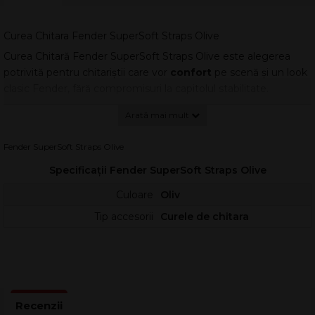
Curea Chitara Fender SuperSoft Straps Olive
Curea Chitară Fender SuperSoft Straps Olive este alegerea
potrivită pentru chitariștii care vor
confort
pe scenă și un look
clasic Fender, fără compromisuri la capitolul stabilitate.
Materialul din poliester gros se întinde ușor în timpul mișcării
cu instrumentul, oferind un efect de amortizare a șocurilor și
reducând senzația de tensiune pe umăr.
Fender SuperSoft Straps Olive
Nuanța oliv se potrivește excelent atât cu chitare electrice, cât
Specificații Fender SuperSoft Straps Olive
și cu acustice, adăugând un accent discret și modern.
Capetele din piele cu logo-ul „F” Fender îmbunătățesc
Culoare
Oliv
prinderea și cresc siguranța în utilizare, chiar și în timpul
Tip accesorii
Curele de chitara
cântatului energic.
Confort și control
Construcția din poliester torsadat este gândită pentru uz
repetat, oferind o senzație plăcută la contact și o distribuție
mai uniformă a greutății. Lățimea de 2 ajută la stabilizarea