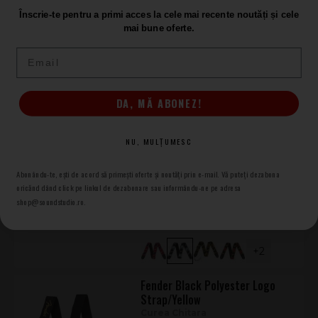
Strap 2 Black
Înscrie-te pentru a primi acces la cele mai recente noutăți și cele
Curea Chitara
mai bune oferte.
DISPONIBIL APROXIMATIV
29.SEP.2026
Email
170
.00
DA, MĂ ABONEZ!
Fender Monogrammed
NU, MULȚUMESC
Black/Light Grey/Dark Grey
Curea Chitara
Abonându-te, ești de acord să primești oferte și noutăți prin e-mail. Vă puteți dezabona
oricănd dând click pe linkul de dezabonare sau informându-ne pe adresa
ÎN STOC
shop@soundstudio.ro.
84
.00
+2
Fender Black Polyester Logo
Strap/Yellow
Curea Chitara