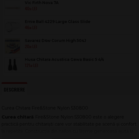
Vic Firth Nova 7A
40
.50
Ernie Ball 4229 Large Glass Slide
46
.00
Savarez D4w Corum High 504J
20
.00
Husa Chitara Acustica Gewa Basic 5 4/4
121
.00
DESCRIERE
Curea Chitara Fire&Stone Nylon 530800
Curea chitară
Fire&Stone Nylon 530800 este o alegere
practică pentru chitariști care vor stabilitate pe scenă și confort
la repetiții. Construcția din nailon cu lățime generoasă ajută la
distribuirea greutății instrumentului, reducând presiunea pe