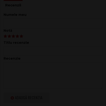
Dimensiuni: Lățime: 48,3 cm
Adâncime: 21 cm
Înălțime: 8,9 cm
Numele meu
Greutate: 2,57 kg
Eurolite SB-65/19
Notă
Titlu recenzie
Recenzie
ADAUGĂ RECENZIA