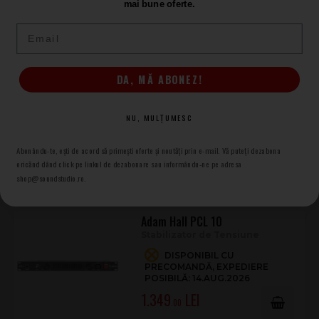
Distribuitor Curent
mai bune oferte.
DISPONIBIL CU
Email
PRECOMANDĂ, EXPEDIERE
POSIBILĂ: 18.AUG.2026
1.002
.00
DA, MĂ ABONEZ!
Eurolite SB-65 Power Distributor
NU, MULȚUMESC
Distribuitor de Curent
ÎN STOC
Abonându-te, ești de acord să primești oferte și noutăți prin e-mail. Vă puteți dezabona
743
oricănd dând click pe linkul de dezabonare sau informându-ne pe adresa
.00
shop@soundstudio.ro.
Adam Hall PCL 10
Stabilizator de Tensiune
DISPONIBIL CU
PRECOMANDĂ, EXPEDIERE
POSIBILĂ: 14.AUG.2026
1.349
.00