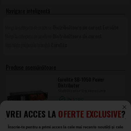
Distribuitoare de curent
Eurolite
Distribuitoare de curent
Eurolite
Produse asemănătoare
Eurolite SB-1050 Power
Distributor
Stabilizator De tensiune
ÎN STOC
925
.00
VREI ACCES LA
OFERTE EXCLUSIVE
?
Eurolite SB 1000
Înscrie-te pentru a primi acces la cele mai recente noutăți și cele