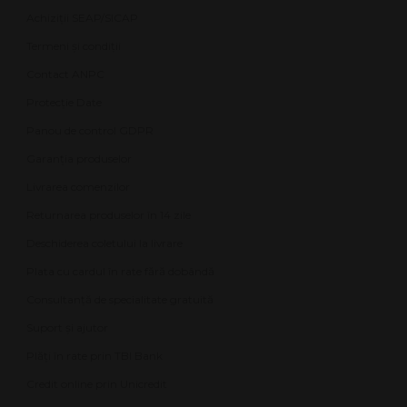
Achiziții SEAP/SICAP
Termeni și condiții
Contact ANPC
Protecție Date
Panou de control GDPR
Garanția produselor
Livrarea comenzilor
Returnarea produselor în 14 zile
Deschiderea coletului la livrare
Plata cu cardul în rate fără dobândă
Consultanță de specialitate gratuită
Suport și ajutor
Plăți în rate prin TBI Bank
Credit online prin Unicredit