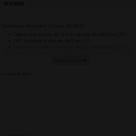
DESCRIERE
Distribuitor de curent Eurolite SB-65/19
Distribuitor practic de 16 A în carcasă de 483 mm (19")
(19") Instalare în rack de 48,3 cm 2 U
Pentru mai multe informații despre acest produs,
consultați fișa tehnică din secțiunea „Descărcări”.
Conținutul pachetului
1 x dispozitiv, 1 x manual de utilizare
Eurolite SB-65/19
Specificații tehnice
Alimentare: 380-400 V c.a., 50 Hz
Conexiune la sursa de alimentare: Cablu de alimentare
fix cu CEE 16 A 5 pini
Structura cablului: 5 x 2,5 mm² H07VV-F
Putere de ieșire: 6 x contact de siguranță (F), versiune
cu montare pe capac cu balamale
Afișare stare fază: 3
Design carcasă: (19") 48,3 cm instalare în rack 2 U