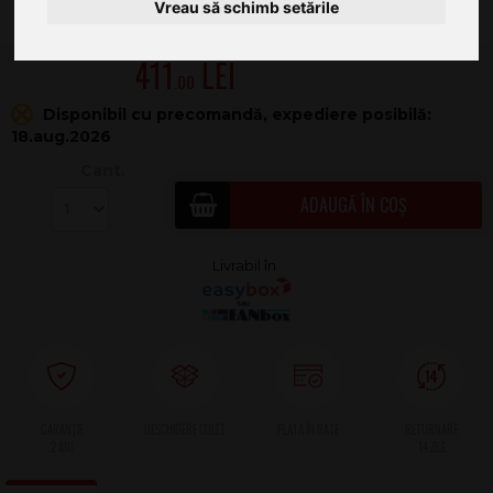
Vreau să schimb setările
411
.00
Disponibil cu precomandă, expediere posibilă:
18.aug.2026
Cant.
ADAUGĂ ÎN COȘ
2 ANI