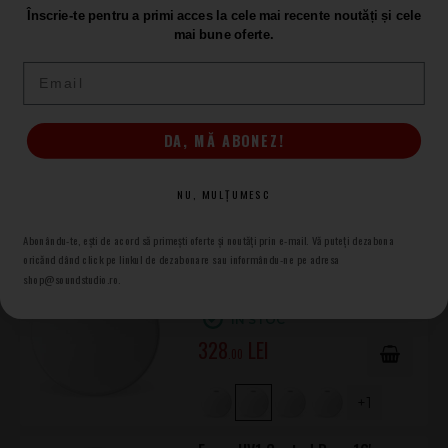
Înscrie-te pentru a primi acces la cele mai recente noutăți și cele
mai bune oferte.
+1
Email
Evans UV1 Coated Bass 22'
Fata Toba
DA, MĂ ABONEZ!
LA COMANDĂ
329
.00
NU, MULȚUMESC
+1
Abonându-te, ești de acord să primești oferte și noutăți prin e-mail. Vă puteți dezabona
oricănd dând click pe linkul de dezabonare sau informându-ne pe adresa
Evans UV1 Coated Bass 18'
shop@soundstudio.ro.
Fata Toba
ÎN STOC
328
.00
+1