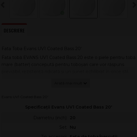
DESCRIERE
Fata Toba Evans UV1 Coated Bass 20'
Fata tobă EVANS UV1 Coated Bass 20 este o piele pentru tobă
mare (batter) concepută pentru toboșari care vor răspuns
previzibil, rezistență ridicată și un sunet echilibrat în orice stil.
Construcția dintr-un singur strat oferă o plajă largă de
expresivitate, de la lovituri moi până la atac puternic.
Modelul UV1 folosește o folie de 10 mil, iar acoperirea
Evans UV1 Coated Bass 20'
patentată, întărită prin UV, aduce o durabilitate și o consistență
Specificații Evans UV1 Coated Bass 20'
superioare față de coating-urile obișnuite. Rezultatul este un
atac foarte bine controlat, sustain lung și o strălucire moderată,
Diametru (inch)
20
potrivite atât pentru live, cât și pentru studio.
Set
Nu
Tehnologia
Level 360
ajută la acordaj rapid și uniform, extinde
Tip accesorii
Fete de toba/percutii ,