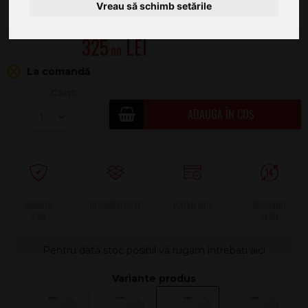
Vreau să schimb setările
325
.00
La comandă
Cant.
ADAUGĂ ÎN COȘ
2 ANI
Pentru dată stoc posibil vă rugăm întrebați aici
Previous