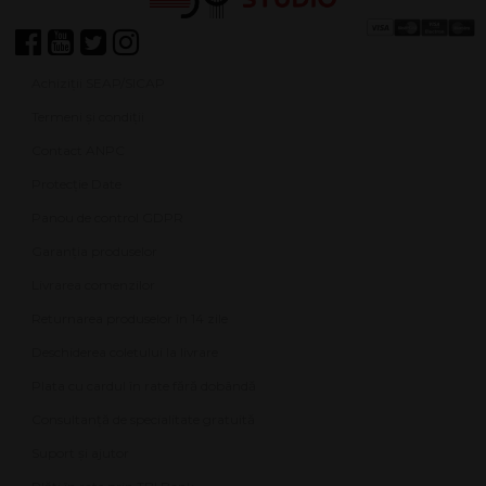
Achiziții SEAP/SICAP
Termeni și condiții
Contact ANPC
Protecție Date
Panou de control GDPR
Garanția produselor
Livrarea comenzilor
Returnarea produselor în 14 zile
Deschiderea coletului la livrare
Plata cu cardul în rate fără dobândă
Consultanță de specialitate gratuită
Suport și ajutor