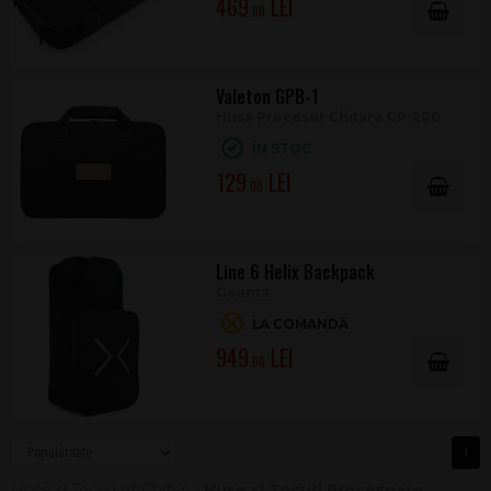
469
.00
Valeton GPB-1
Husa Procesor Chitara GP-200
ÎN STOC
129
.00
Line 6 Helix Backpack
Geanta
LA COMANDĂ
949
.00
1
Huse si Tocuri pt Chitari -
Huse si Tocuri Procesoare