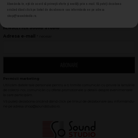
Setări preferințe cookie
Abonându-te, ești de acord să primești oferte și noutăți prin e-mail. Vă puteți dezabona
oricănd dând click pe linkul de dezabonare sau informându-ne pe adresa
shop@soundstudio.ro.
NEWSLETTER SOUND STUDIO
Adresa e-mail
* necesar
ABONARE