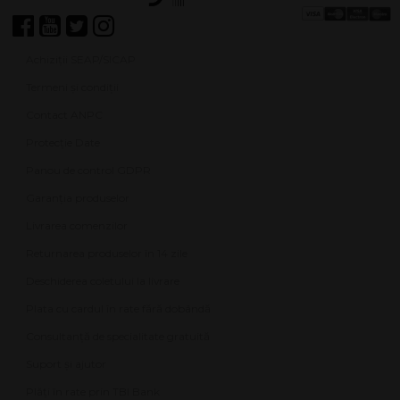
Achiziții SEAP/SICAP
Termeni și condiții
Contact ANPC
Protecție Date
Panou de control GDPR
Garanția produselor
Livrarea comenzilor
Returnarea produselor în 14 zile
Deschiderea coletului la livrare
Plata cu cardul în rate fără dobândă
Consultanță de specialitate gratuită
Suport și ajutor
Plăți în rate prin TBI Bank