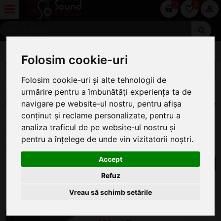
0
0
HUSE ȘI TOCURI PT CHITĂRI
Folosim cookie-uri
FILTREAZĂ
Folosim cookie-uri și alte tehnologii de
urmărire pentru a îmbunătăți experiența ta de
HUSE SI TOCURI PROCESOARE CHITARA
navigare pe website-ul nostru, pentru afișa
Pe această pagină găsiți oferta completă de Huse si Tocuri
conținut și reclame personalizate, pentru a
Procesoare Chitara la cel mai bun preț. Pentru a ajunge la
analiza traficul de pe website-ul nostru și
instrumentul sau articolul dorit vă rugăm dați click pe
pentru a înțelege de unde vin vizitatorii noștri.
imagine, numele categoriei de produs sau marca dorită.
Accept
1
Refuz
Line 6 POD Go
Vreau să schimb setările
Husa De Transport
ÎN STOC