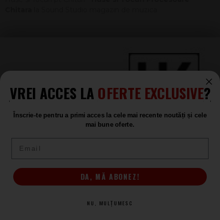
Chitara
la Sound Studio magazin de muzica
VREI ACCES LA
OFERTE EXCLUSIVE
?
Înscrie-te pentru a primi acces la cele mai recente noutăți și cele
mai bune oferte.
Email
DA, MĂ ABONEZ!
(+4) 0367 409 409
NU, MULȚUMESC