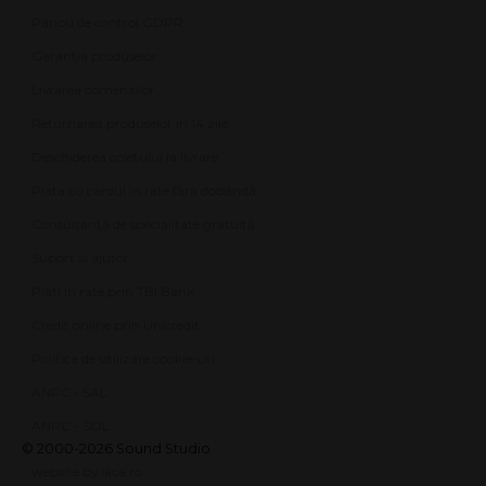
Panou de control GDPR
Garanția produselor
Livrarea comenzilor
Returnarea produselor în 14 zile
Deschiderea coletului la livrare
Plata cu cardul în rate fără dobândă
Consultanță de specialitate gratuită
Suport și ajutor
Plăți în rate prin TBI Bank
Credit online prin Unicredit
Politica de utilizare cookie-uri
ANPC - SAL
ANPC - SOL
© 2000-2026 Sound Studio