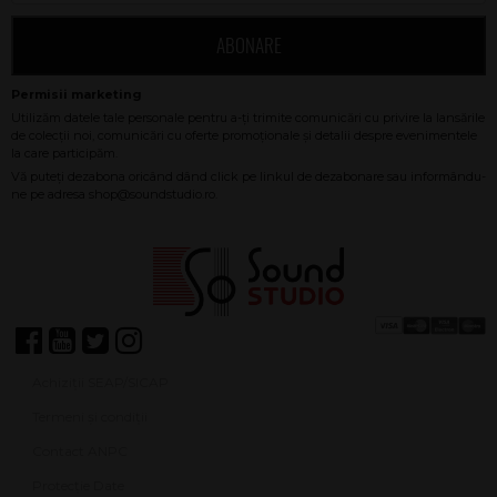
ABONARE
Achiziții SEAP/SICAP
Termeni și condiții
Contact ANPC
Protecție Date