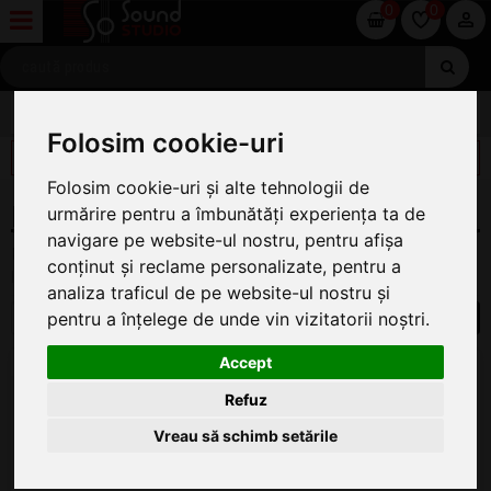
0
0
INTERFETE AUDIO
Folosim cookie-uri
FILTREAZĂ
Folosim cookie-uri și alte tehnologii de
INTERFETE AUDIO PC
urmărire pentru a îmbunătăți experiența ta de
navigare pe website-ul nostru, pentru afișa
Pe această pagină găsiți oferta completă de Interfete audio
conținut și reclame personalizate, pentru a
la cel mai bun preț.
analiza traficul de pe website-ul nostru și
pentru a înțelege de unde vin vizitatorii noștri.
1
RME Hdspe MADI FX
Accept
Interfata Audio
Refuz
LA COMANDĂ
Vreau să schimb setările
7.099
.00