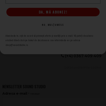
DA, MĂ ABONEZ!
NU, MULȚUMESC
Abonându-te, ești de acord să primești oferte și noutăți prin e-mail. Vă puteți dezabona
oricănd dând click pe linkul de dezabonare sau informându-ne pe adresa
shop@soundstudio.ro.
(+4) 0367 409 409
Setări preferințe cookie
NEWSLETTER SOUND STUDIO
Adresa e-mail
* necesar