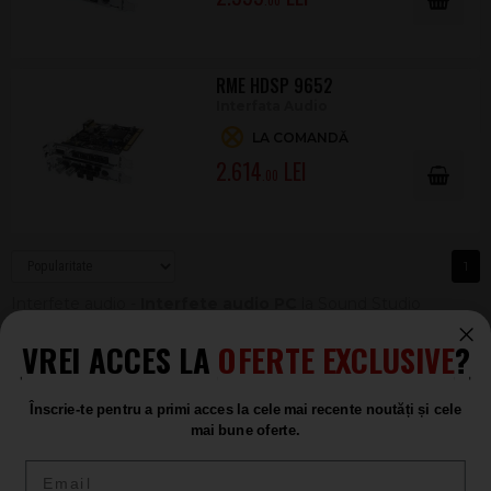
.00
RME HDSP 9652
Interfata Audio
LA COMANDĂ
2.614
.00
1
Interfete audio -
Interfete audio PC
la Sound Studio
magazin de muzica
VREI ACCES LA
OFERTE EXCLUSIVE
?
Înscrie-te pentru a primi acces la cele mai recente noutăți și cele
mai bune oferte.
Email