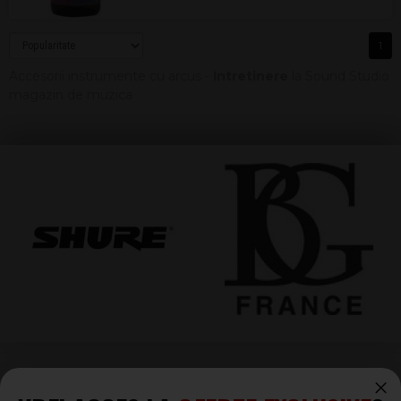
1
Accesorii instrumente cu arcus -
Intretinere
la Sound Studio
magazin de muzica