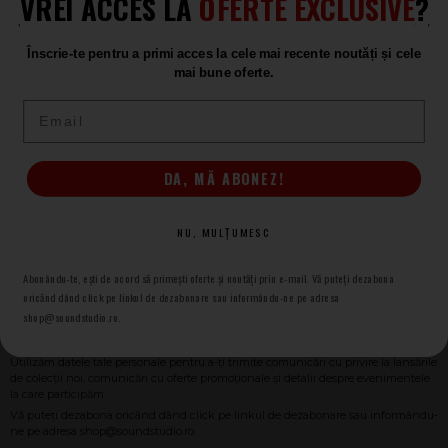
VREI ACCES LA
OFERTE EXCLUSIVE
?
(+4) 0367 409 409
Înscrie-te pentru a primi acces la cele mai recente noutăți și cele
mai bune oferte.
Setări preferințe cookie
Email
NEWSLETTER SOUND STUDIO
DA, MĂ ABONEZ!
Adresa e-mail
* necesar
NU, MULȚUMESC
Abonându-te, ești de acord să primești oferte și noutăți prin e-mail. Vă puteți dezabona
ABONARE
oricănd dând click pe linkul de dezabonare sau informându-ne pe adresa
shop@soundstudio.ro.