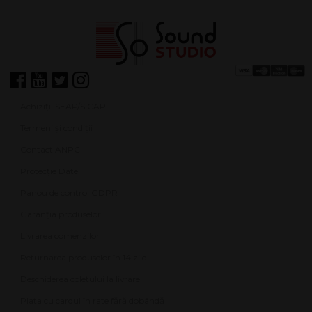
Achiziții SEAP/SICAP
Termeni și condiții
Contact ANPC
Protecție Date
Panou de control GDPR
Garanția produselor
Livrarea comenzilor
Returnarea produselor în 14 zile
Deschiderea coletului la livrare
Plata cu cardul în rate fără dobândă