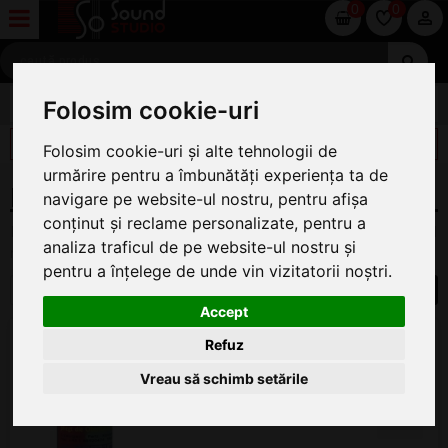
0
0
ACCESORII INSTRUMENTE CU ARCUS
Folosim cookie-uri
FILTREAZĂ
Folosim cookie-uri și alte tehnologii de
urmărire pentru a îmbunătăți experiența ta de
INTRETINERE
navigare pe website-ul nostru, pentru afișa
conținut și reclame personalizate, pentru a
Pe această pagină găsiți oferta completă de Intretinere la cel
analiza traficul de pe website-ul nostru și
mai bun preț.
pentru a înțelege de unde vin vizitatorii noștri.
1
Accept
Petz 464845
Refuz
Solutie de Curatare
Vreau să schimb setările
ÎN STOC
44
.70