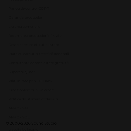
Panou de control GDPR
Garanția produselor
Livrarea comenzilor
Returnarea produselor în 14 zile
Deschiderea coletului la livrare
Plata cu cardul în rate fără dobândă
Consultanță de specialitate gratuită
Suport și ajutor
Plăți în rate prin TBI Bank
Credit online prin Unicredit
Politica de utilizare cookie-uri
ANPC - SAL
ANPC - SOL
© 2000-2026 Sound Studio