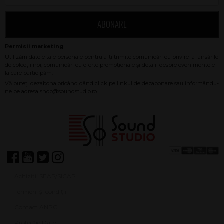
ABONARE
Achiziții SEAP/SICAP
Termeni și condiții
Contact ANPC
Protecție Date