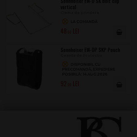
Sennheiser EW-D SK Belt clip
vertical
Clema de prindere
LA COMANDĂ
48
.00
Sennheiser EW-DP SKP Pouch
Geanta de Protectie
DISPONIBIL CU
PRECOMANDĂ, EXPEDIERE
POSIBILĂ: 14.AUG.2026
92
.00