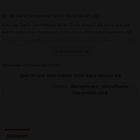
Kit de Rack Sennheiser XSW Rack Mount Kit
Kitul de Rack Sennheiser XSW Rack Mount Kit este soluția
practică pentru montarea ordonată a sistemelor wireless din
seria XSW2 în rack-uri standard de 19 inch. Proiectat pentru a
găzdui 2 receptoare EM-XSW2, acest accesoriu optimizează
spațiul, reduce cablarea dezordonată și oferă o integrare curată
în orice setup de scenă sau studio.
Sennheiser XSW Rack Mount Kit
Indiferent dacă lucrezi în sonorizări live, instalații fixe sau
Specificații Sennheiser XSW Rack Mount Kit
producții mobile, kitul asigură o fixare stabilă și o prezentare
profesională a echipamentului. Montajul este gândit pentru
Pentru
Receptoare , Microfoane ,
instalare rapidă, păstrând accesul facil la conexiuni și la panoul
Transmitatoare
frontal al receptoarelor.
Avantaje pentru rack 19 inch
Prin montarea a două unități EM-XSW2 într-un singur spațiu
de rack, obții o organizare mai bună și un flux de lucru mai
eficient. Construcția este orientată spre utilizare repetată, fiind