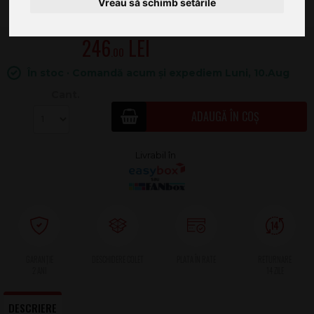
Vreau să schimb setările
246
.00
În stoc · Comandă acum și expediem Luni, 10.Aug
Cant.
ADAUGĂ ÎN COȘ
2 ANI
DESCRIERE