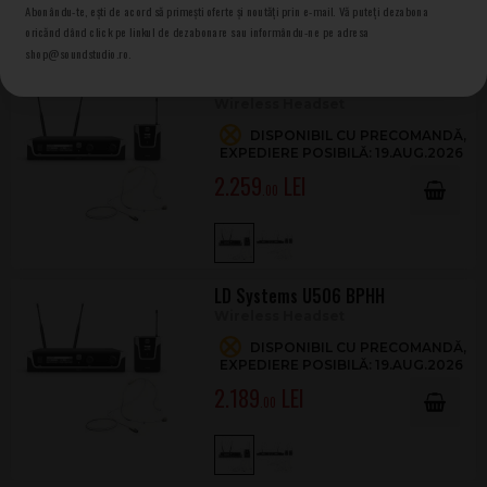
Abonându-te, ești de acord să primești oferte și noutăți prin e-mail. Vă puteți dezabona
oricănd dând click pe linkul de dezabonare sau informându-ne pe adresa
shop@soundstudio.ro.
LD Systems U518 BPHH
Wireless Headset
DISPONIBIL CU PRECOMANDĂ,
EXPEDIERE POSIBILĂ: 19.AUG.2026
2.259
.00
LD Systems U506 BPHH
Wireless Headset
DISPONIBIL CU PRECOMANDĂ,
EXPEDIERE POSIBILĂ: 19.AUG.2026
2.189
.00