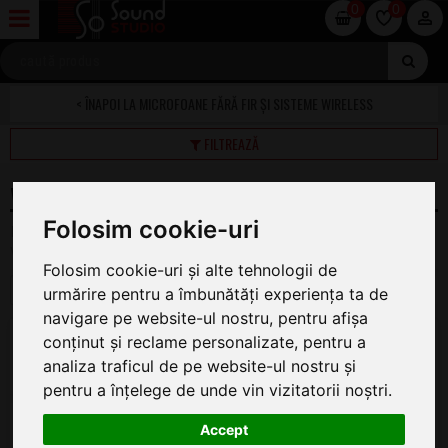
0
0
MICROFOANE FĂRĂ FIR ȘI SISTEME WIRELESS
FILTREAZĂ
WIRELESS HEADSET
Folosim cookie-uri
Pe această pagină găsiți oferta completă de Headset
Wireless la cel mai bun preț.
Folosim cookie-uri și alte tehnologii de
1
2
3
urmărire pentru a îmbunătăți experiența ta de
navigare pe website-ul nostru, pentru afișa
LD Systems U506 BPHH 2
conținut și reclame personalizate, pentru a
Wireless Headset
analiza traficul de pe website-ul nostru și
ÎN STOC
pentru a înțelege de unde vin vizitatorii noștri.
4.090
.00
Accept