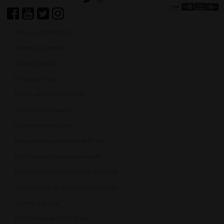
Achiziții SEAP/SICAP
Termeni și condiții
Contact ANPC
Protecție Date
Panou de control GDPR
Garanția produselor
Livrarea comenzilor
Returnarea produselor în 14 zile
Deschiderea coletului la livrare
Plata cu cardul în rate fără dobândă
Consultanță de specialitate gratuită
Suport și ajutor
Plăți în rate prin TBI Bank