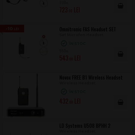
733
.00
723
.00
-10
Omnitronic FAS Headset SET
Set Microfon Headset
ÎN STOC
553
.00
543
.00
Novox FREE B1 Wireless Headset
Wireless Headset
ÎN STOC
432
.00
LD Systems U508 BPHH 2
Wireless Headset