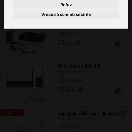
Refuz
Vreau să schimb setările
Sennheiser XSW 2-ME3-B
Wireless Headset
ÎN STOC
2.127
.00
LD Systems U308 BPH
Wireless Headset
ÎN STOC
1.059
.00
-10
Omnitronic FAS Sport Headset SET
Set Microfon Headset
ÎN STOC