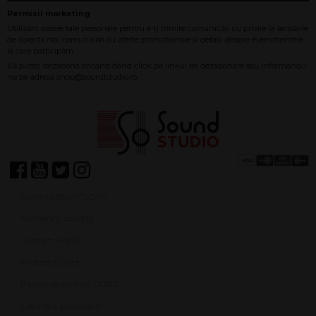
Achiziții SEAP/SICAP
Termeni și condiții
Contact ANPC
Protecție Date
Panou de control GDPR
Garanția produselor