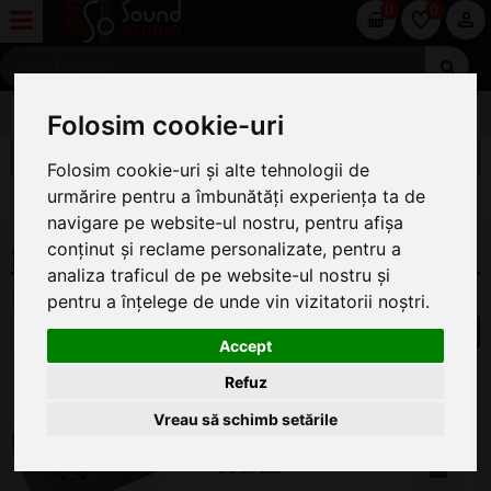
0
0
MUFE SI ADAPTOARE
Folosim cookie-uri
FILTREAZĂ
Folosim cookie-uri și alte tehnologii de
urmărire pentru a îmbunătăți experiența ta de
[X] ŞTERGE FILTRE
navigare pe website-ul nostru, pentru afișa
MUFE ALIMENTARE PCE LEGRAND
conținut și reclame personalizate, pentru a
analiza traficul de pe website-ul nostru și
Mufe alimentare PCE Legrand
pentru a înțelege de unde vin vizitatorii noștri.
1
Accept
Bloc 6 prize Legrand Kontavill
Refuz
Antracit
Vreau să schimb setările
ÎN STOC
98
.00