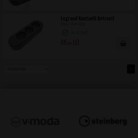
Legrand Kontavill Antracit
Bloc 3 prize
ÎN STOC
65
.00
1