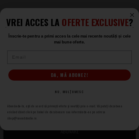
VREI ACCES LA
OFERTE EXCLUSIVE
?
Înscrie-te pentru a primi acces la cele mai recente noutăți și cele
mai bune oferte.
(+4) 0367 409 409
Email
Setări preferințe cookie
DA, MĂ ABONEZ!
NU, MULȚUMESC
NEWSLETTER SOUND STUDIO
Adresa e-mail
* necesar
Abonându-te, ești de acord să primești oferte și noutăți prin e-mail. Vă puteți dezabona
oricănd dând click pe linkul de dezabonare sau informându-ne pe adresa
shop@soundstudio.ro.
ABONARE