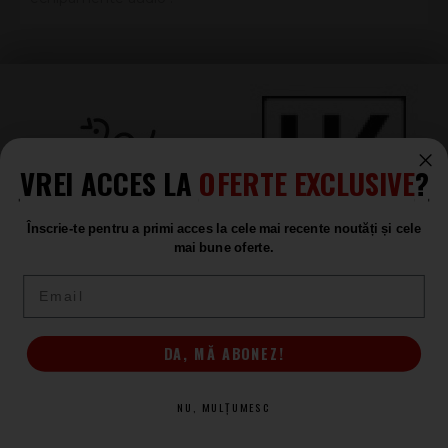
VREI ACCES LA
OFERTE EXCLUSIVE
?
Înscrie-te pentru a primi acces la cele mai recente noutăți și cele
mai bune oferte.
Email
DA, MĂ ABONEZ!
(+4) 0367 409 409
NU, MULȚUMESC
Setări preferințe cookie