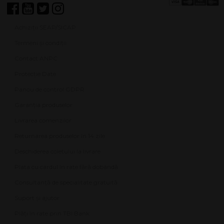
Achiziții SEAP/SICAP
Termeni și condiții
Contact ANPC
Protecție Date
Panou de control GDPR
Garanția produselor
Livrarea comenzilor
Returnarea produselor în 14 zile
Deschiderea coletului la livrare
Plata cu cardul în rate fără dobândă
Consultanță de specialitate gratuită
Suport și ajutor
Plăți în rate prin TBI Bank