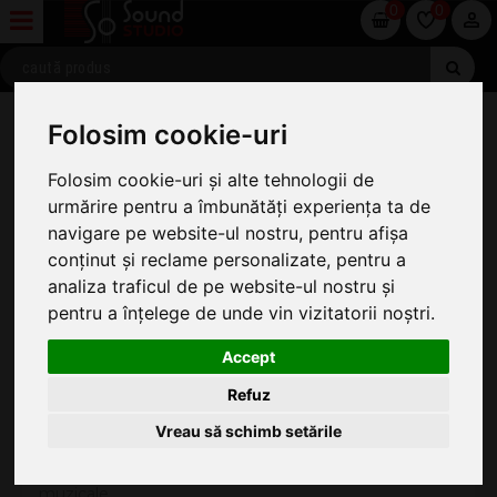
0
0
» Magazin online de vanzari instrumente
Folosim cookie-uri
MAGAZIN ONLINE DE VANZARI
Folosim cookie-uri și alte tehnologii de
INSTRUMENTE
urmărire pentru a îmbunătăți experiența ta de
navigare pe website-ul nostru, pentru afișa
Vanzari online de instrumente si echipamente
conținut și reclame personalizate, pentru a
muzicale
analiza traficul de pe website-ul nostru și
Magazinul nostru comercializeaza instrumente
pentru a înțelege de unde vin vizitatorii noștri.
muzicale si echipamente muzicale de calitate, oferind
si servicii de sonorizare pentru diferite evenimente.
Accept
Pentru lansarea comenzilor, magazinul Sound Studio
Refuz
va pune la dispozitie trei optiuni:
comanda telefonica - avantajul comunicarii in timp real
Vreau să schimb setările
cu un reprezentant al site-ului nostru de vanzari
instrumente muzicale si vanzari echipamente
muzicale