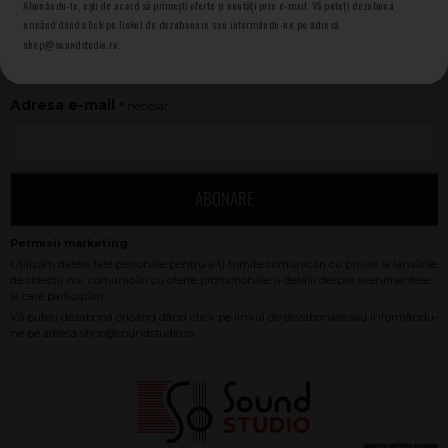
Abonându-te, ești de acord să primești oferte și noutăți prin e-mail. Vă puteți dezabona
oricănd dând click pe linkul de dezabonare sau informându-ne pe adresa
shop@soundstudio.ro.
NEWSLETTER SOUND STUDIO
Adresa e-mail
* necesar
ABONARE