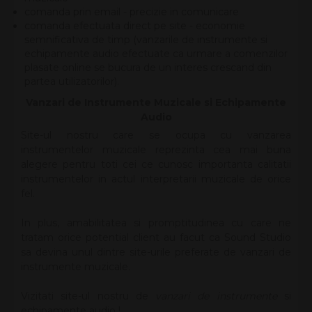
comanda prin email - precizie in comunicare
comanda efectuata direct pe site - economie
semnificativa de timp (vanzarile de instrumente si
echipamente audio efectuate ca urmare a comenzilor
plasate online se bucura de un interes crescand din
partea utilizatorilor).
Vanzari de Instrumente Muzicale si Echipamente
Audio
Site-ul nostru care se ocupa cu vanzarea
instrumentelor muzicale reprezinta cea mai buna
alegere pentru toti cei ce cunosc importanta calitatii
instrumentelor in actul interpretarii muzicale de orice
fel.
In plus, amabilitatea si promptitudinea cu care ne
tratam orice potential client au facut ca Sound Studio
sa devina unul dintre site-urile preferate de vanzari de
instrumente muzicale.
Vizitati site-ul nostru de
vanzari de instrumente
si
echipamente audio !