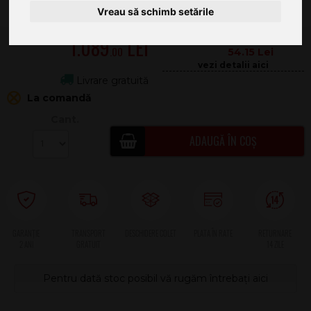
Vreau să schimb setările
1.089
.00
54.15
Livrare gratuită
La comandă
Cant.
ADAUGĂ ÎN COȘ
2 ANI
Pentru dată stoc posibil vă rugăm întrebați aici