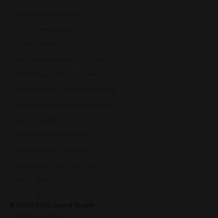
Panou de control GDPR
Garanția produselor
Livrarea comenzilor
Returnarea produselor în 14 zile
Deschiderea coletului la livrare
Plata cu cardul în rate fără dobândă
Consultanță de specialitate gratuită
Suport și ajutor
Plăți în rate prin TBI Bank
Credit online prin Unicredit
Politica de utilizare cookie-uri
ANPC - SAL
ANPC - SOL
© 2000-2026 Sound Studio