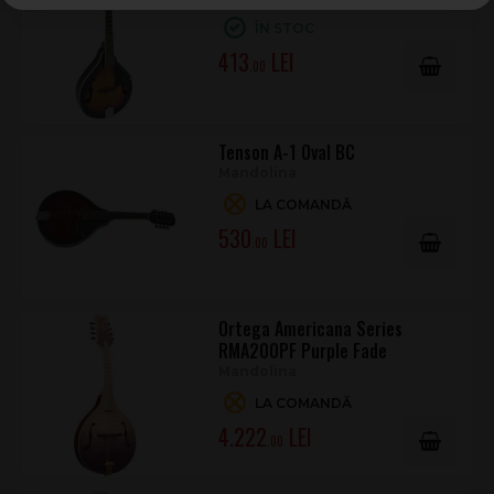
ÎN STOC
413
.00
Tenson A-1 Oval BC
Mandolina
LA COMANDĂ
530
.00
Ortega Americana Series
RMA200PF Purple Fade
Mandolina
LA COMANDĂ
4.222
.00