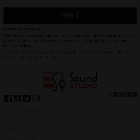
ABONARE
Achiziții SEAP/SICAP
Termeni și condiții
Contact ANPC
Protecție Date