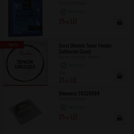
Corzi Ukulele
ÎN STOC
25
.40
-16%
Corzi Ukulele Tenor Fender
California Coast
Corzi Ukulele Tenor
ÎN STOC
25
.00
21
.00
Dimavery 26320084
Corzi Ukulele
ÎN STOC
25
.00