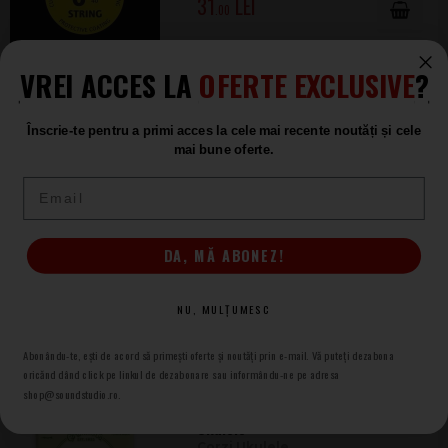
31
.00
VREI ACCES LA
OFERTE EXCLUSIVE
?
Martin & Co M-620
Corzi Ukulele
Înscrie-te pentru a primi acces la cele mai recente noutăți și cele
ÎN STOC
mai bune oferte.
31
.00
Email
Martin & Co M-600
DA, MĂ ABONEZ!
Corzi Ukulele
ÎN STOC
NU, MULȚUMESC
31
.00
Abonându-te, ești de acord să primești oferte și noutăți prin e-mail. Vă puteți dezabona
oricănd dând click pe linkul de dezabonare sau informându-ne pe adresa
shop@soundstudio.ro.
Martin and Co M630 Bariton
Ukulele
Corzi Ukulele