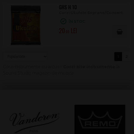
GHS H 10
Corzi Ukulele Soprano/Concert
ÎN STOC
20
.00
1
2
Corzi instrumente cu arcus -
Corzi alte instrumente
la
Sound Studio magazin de muzica