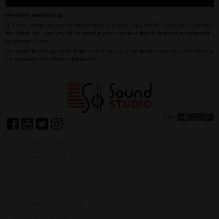
Achiziții SEAP/SICAP
Termeni și condiții
Contact ANPC
Protecție Date
Panou de control GDPR
Garanția produselor