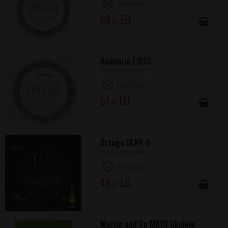
ÎN STOC
69
.00
Daddario EJ87C
Corzi Ukulele
ÎN STOC
51
.00
Ortega GLNY-6
Corzi Ukulele
ÎN STOC
48
.00
Martin and Co M610 Ukulele