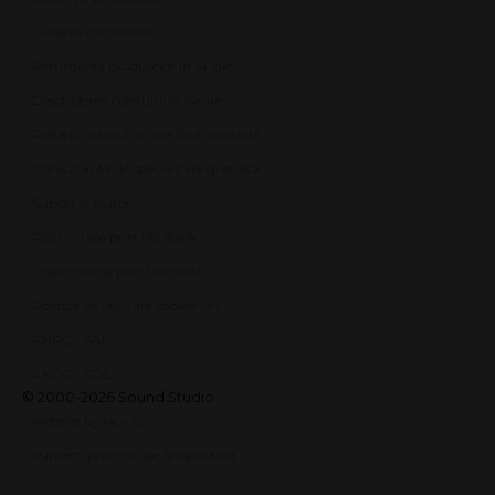
Livrarea comenzilor
Returnarea produselor în 14 zile
Deschiderea coletului la livrare
Plata cu cardul în rate fără dobândă
Consultanță de specialitate gratuită
Suport și ajutor
Plăți în rate prin TBI Bank
Credit online prin Unicredit
Politica de utilizare cookie-uri
ANPC - SAL
ANPC - SOL
© 2000-2026 Sound Studio