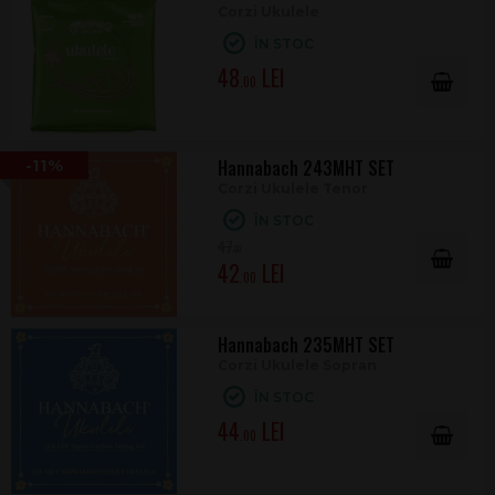
Corzi Ukulele
ÎN STOC
48
.00
-11%
Hannabach 243MHT SET
Corzi Ukulele Tenor
ÎN STOC
47
.00
42
.00
Hannabach 235MHT SET
Corzi Ukulele Sopran
ÎN STOC
44
.00