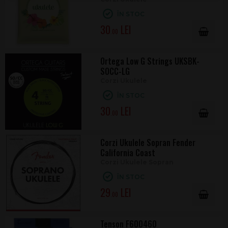
ÎN STOC
30
.00
Ortega Low G Strings UKSBK-
SOCC-LG
Corzi Ukulele
ÎN STOC
30
.00
Corzi Ukulele Sopran Fender
California Coast
Corzi Ukulele Sopran
ÎN STOC
29
.00
Tenson F600460