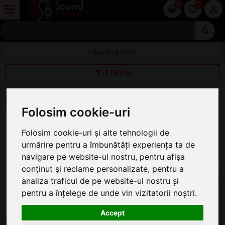
0
0
CORZI
FILTREAZĂ
CORZI ALTE INSTRUMENTE
Folosim cookie-uri
Pe această pagină găsiți oferta completă de Corzi la cele mai
bune preturi. Pentru a ajunge la articolul dorit vă rugăm dați
Folosim cookie-uri și alte tehnologii de
click pe imagine, numele categoriei de produs sau marca
urmărire pentru a îmbunătăți experiența ta de
dorită.
navigare pe website-ul nostru, pentru afișa
1
2
conținut și reclame personalizate, pentru a
analiza traficul de pe website-ul nostru și
Daddario EJ 62
pentru a înțelege de unde vin vizitatorii noștri.
Corzi Mandolina
Accept
ÎN STOC