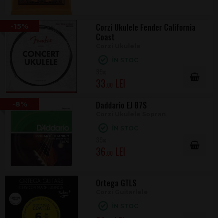
-15%
Corzi Ukulele Fender California
Coast
Corzi Ukulele
ÎN STOC
39
.00
33
.00
-8%
Daddario EJ 87S
Corzi Ukulele Sopran
ÎN STOC
39
.00
36
.00
Ortega GTLS
Corzi Guitarlele
ÎN STOC