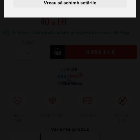
Vreau să schimb setările
40
.00
În stoc · Comandă acum și expediem Luni, 10.Aug
Cant.
ADAUGĂ ÎN COȘ
2 ANI