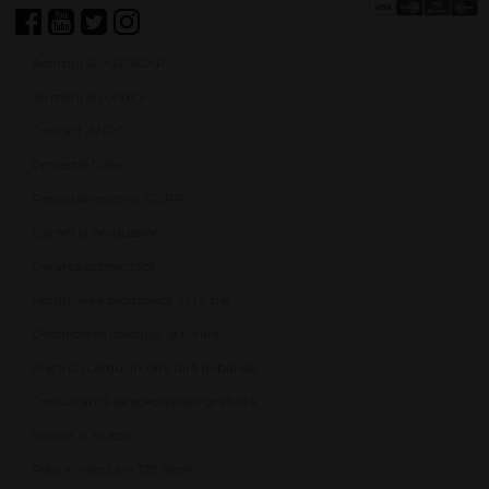
Achiziții SEAP/SICAP
Termeni și condiții
Contact ANPC
Protecție Date
Panou de control GDPR
Garanția produselor
Livrarea comenzilor
Returnarea produselor în 14 zile
Deschiderea coletului la livrare
Plata cu cardul în rate fără dobândă
Consultanță de specialitate gratuită
Suport și ajutor
Plăți în rate prin TBI Bank