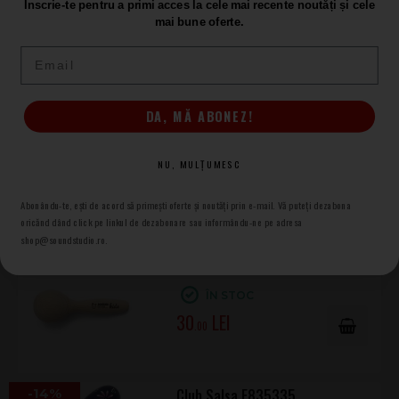
Înscrie-te pentru a primi acces la cele mai recente noutăți și cele
mai bune oferte.
Email
Rohema Wooden Maracas -
Medium
Maracas
DA, MĂ ABONEZ!
ÎN STOC
40
NU, MULȚUMESC
.00
Abonându-te, ești de acord să primești oferte și noutăți prin e-mail. Vă puteți dezabona
oricănd dând click pe linkul de dezabonare sau informându-ne pe adresa
shop@soundstudio.ro.
Rohema Junior Maracas High
Maracas pentru copii
ÎN STOC
30
.00
-14%
Club Salsa F835335