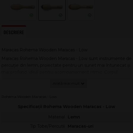
DESCRIERE
Maracas Rohema Wooden Maracas - Low
Maracas Rohema Wooden Maracas - Low sunt instrumente de
percuție din lemn, proiectate pentru un sunet mai întunecat și
mai profund, ideal pentru acompaniament ritmic. Corpul
rezonator este realizat din fag domestic natural, iar inserția de
nuc închis la capătul superior indică vizual varianta cu timbru
dark.
Rohema Wooden Maracas - Low
Umplutura din nisip de oțel cu granulație mare produce un
Specificații Rohema Wooden Maracas - Low
răspuns ferm, cu atac clar și un „shake” controlabil, util atât în
exerciții de puls, cât și în jocuri muzicale. Aceste maracas sunt
Material
Lemn
potrivite pentru activități de dezvoltare cognitivă, pentru
Tip Tobe/Percutii
Maracas-uri
ritualuri zilnice în grădiniță, pentru ore de muzică și pentru