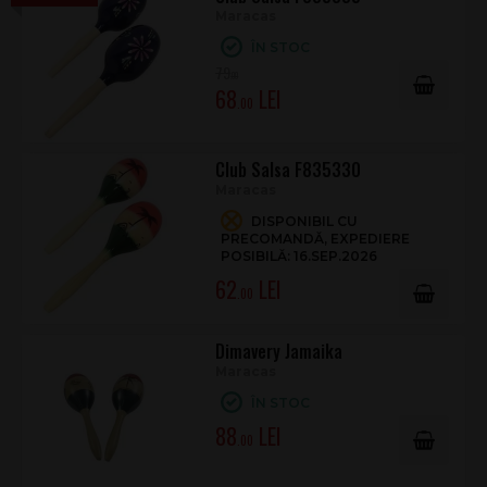
Maracas
ÎN STOC
79
.00
68
.00
Club Salsa F835330
Maracas
DISPONIBIL CU
PRECOMANDĂ, EXPEDIERE
POSIBILĂ: 16.SEP.2026
62
.00
Dimavery Jamaika
Maracas
ÎN STOC
88
.00