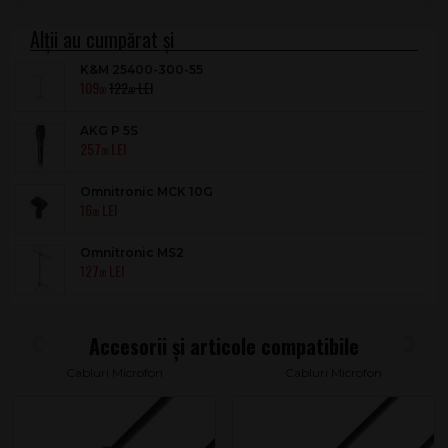
K&M 25400-300-55
109
122
.00
.00
AKG P 5S
257
.00
Omnitronic MCK 10G
16
.00
Omnitronic MS2
127
.00
Cabluri Microfon
Cabluri Microfon