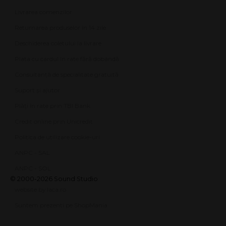
Livrarea comenzilor
Returnarea produselor în 14 zile
Deschiderea coletului la livrare
Plata cu cardul în rate fără dobândă
Consultanță de specialitate gratuită
Suport și ajutor
Plăți în rate prin TBI Bank
Credit online prin Unicredit
Politica de utilizare cookie-uri
ANPC - SAL
ANPC - SOL
© 2000-2026 Sound Studio