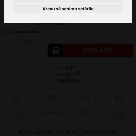
Vreau să schimb setările
201
.00
La comandă
Cant.
ADAUGĂ ÎN COȘ
2 ANI
Pentru dată stoc posibil vă rugăm întrebați aici