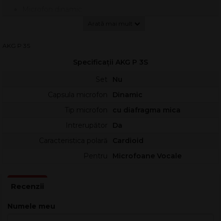
Microfon dinamic
Cardioid
40 - 18.000 Hz
SPL max.144 dB
AKG P 3S
Include husa
Culoare: neagra
Specificații AKG P 3S
Set
Nu
Capsula microfon
Dinamic
Tip microfon
cu diafragma mica
Intrerupător
Da
Caracteristica polară
Cardioid
Pentru
Microfoane Vocale
Numele meu