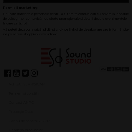
Achiziții SEAP/SICAP
Termeni și condiții
Contact ANPC
Protecție Date
Panou de control GDPR
Garanția produselor