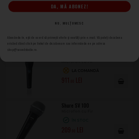
Microfoane voce
AKG
DA, MĂ ABONEZ!
Microfoane voce
AKG
NU, MULȚUMESC
Abonându-te, ești de acord să primești oferte și noutăți prin e-mail. Vă puteți dezabona
Produse asemănătoare
oricănd dând click pe linkul de dezabonare sau informându-ne pe adresa
shop@soundstudio.ro.
AKG D7S
Microfon cu Fir
LA COMANDĂ
911
.00
Shure SV 100
Microfon cu Fir
ÎN STOC
209
.00