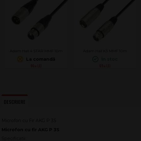
Adam Hall 4 STAR MMF 10m
Adam Hall K3 MMF 10m
La comandă
În stoc
96
69
.00
.00
DESCRIERE
Microfon cu Fir AKG P 3S
Microfon cu fir AKG P 3S
Specificatii: