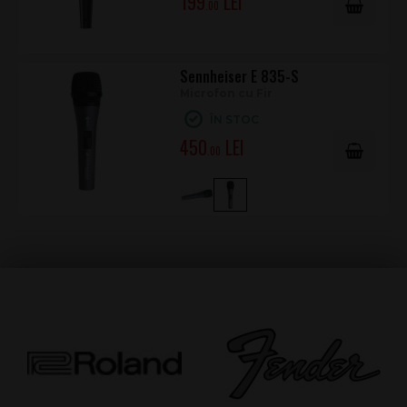
199
.00
Sennheiser E 835-S
Microfon cu Fir
ÎN STOC
450
.00