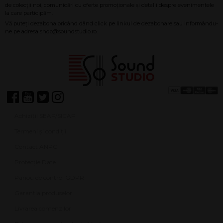
Achiziții SEAP/SICAP
Termeni și condiții
Contact ANPC
Protecție Date
Panou de control GDPR
Garanția produselor
Livrarea comenzilor