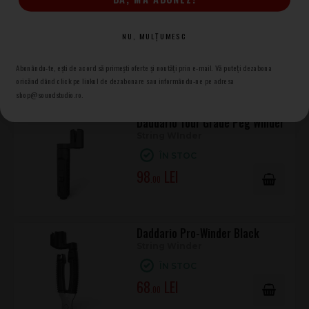
Daddario Drill Bit Peg Winder
NU, MULȚUMESC
String Winder cu drill bit
ÎN STOC
Abonându-te, ești de acord să primești oferte și noutăți prin e-mail. Vă puteți dezabona
44
oricănd dând click pe linkul de dezabonare sau informându-ne pe adresa
.00
shop@soundstudio.ro.
Daddario Tour Grade Peg Winder
String WInder
ÎN STOC
98
.00
Daddario Pro-Winder Black
String Winder
ÎN STOC
68
.00