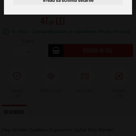
Vreau să schimb setările
47
.00
În stoc · Comandă acum și expediem Vineri, 07.Aug
Cant.
ADAUGĂ ÎN COȘ
2 ANI
DESCRIERE
Peg Winder Daddario Ergonomic Guitar Peg Winder