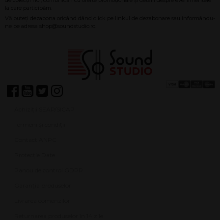
Achiziții SEAP/SICAP
Termeni și condiții
Contact ANPC
Protecție Date
Panou de control GDPR
Garanția produselor
Livrarea comenzilor
Returnarea produselor în 14 zile