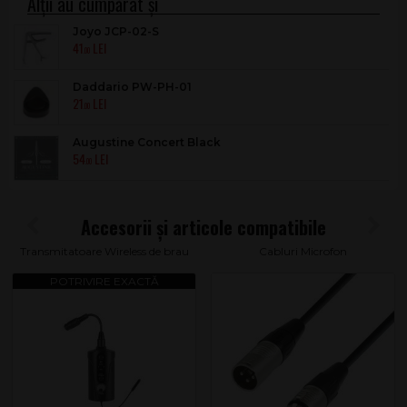
Joyo JCP-02-S
41
.00
Daddario PW-PH-01
21
.00
Augustine Concert Black
54
.00
Transmitatoare Wireless de brau
Cabluri Microfon