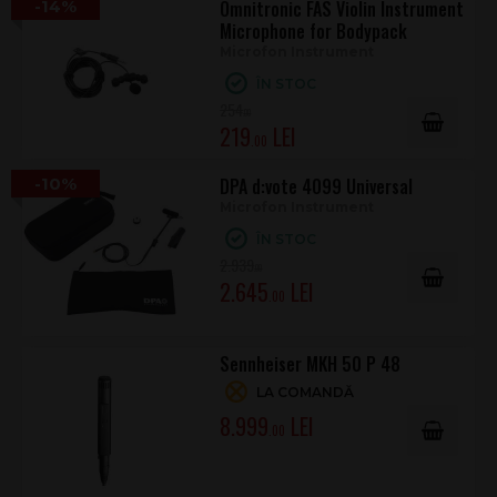
-14%
Omnitronic FAS Violin Instrument
Dimensiune
Ø 14 mm x 6,4 mm
Microphone for Bodypack
Microfon Instrument
Material
Metal; plastic
ÎN STOC
Culoare
negru
254
.00
Greutate
0,14 kg
219
.00
-10%
DPA d:vote 4099 Universal
Microfon Instrument
ÎN STOC
2.939
.00
2.645
.00
Sennheiser MKH 50 P 48
LA COMANDĂ
8.999
.00