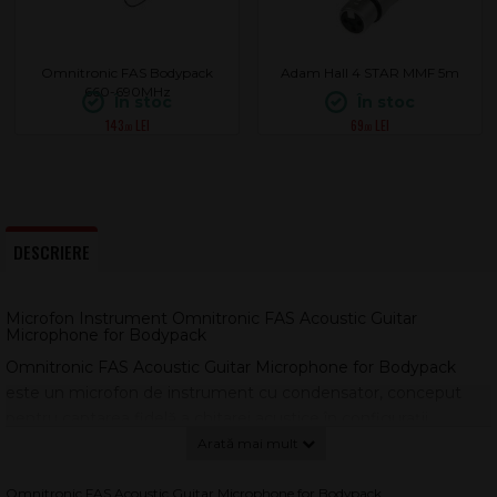
Omnitronic FAS Bodypack
Adam Hall 4 STAR MMF 5m
660-690MHz
În stoc
În stoc
143
69
.00
.00
DESCRIERE
Microfon Instrument Omnitronic FAS Acoustic Guitar
Microphone for Bodypack
Omnitronic FAS Acoustic Guitar Microphone for Bodypack
este un microfon de instrument cu condensator, conceput
pentru captarea fidelă a chitarei acustice în configurații
wireless cu transmițător de corp din seria FAS. Datorită
capsulei cu răspuns extins și a modelului polar hiper cardioid,
obții un sunet clar, cu focalizare pe sursă și cu reducerea
Omnitronic FAS Acoustic Guitar Microphone for Bodypack