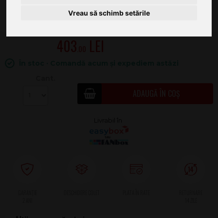
Vreau să schimb setările
403
.00
În stoc · Comandă acum și expediem astăzi
Cant.
ADAUGĂ ÎN COȘ
2 ANI