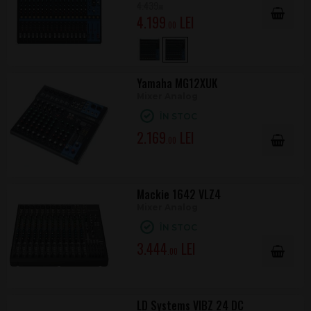
4.439
.00
4.199
.00
Yamaha MG12XUK
Mixer Analog
ÎN STOC
2.169
.00
Mackie 1642 VLZ4
Mixer Analog
ÎN STOC
3.444
.00
LD Systems VIBZ 24 DC