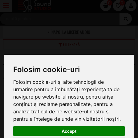
0
0
MIXERE AUDIO
FILTREAZĂ
MIXERE ANALOGICE
Folosim cookie-uri
Pe această pagină găsiți oferta completă de Mixer analog la
cel mai bun preț.
Folosim cookie-uri și alte tehnologii de
urmărire pentru a îmbunătăți experiența ta de
1
2
3
4
»
navigare pe website-ul nostru, pentru afișa
Yamaha MG 10 XU
conținut și reclame personalizate, pentru a
Mixer Analog
analiza traficul de pe website-ul nostru și
ÎN STOC
pentru a înțelege de unde vin vizitatorii noștri.
1.390
.00
Accept