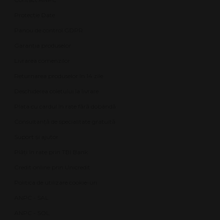
Protecție Date
Panou de control GDPR
Garanția produselor
Livrarea comenzilor
Returnarea produselor în 14 zile
Deschiderea coletului la livrare
Plata cu cardul în rate fără dobândă
Consultanță de specialitate gratuită
Suport și ajutor
Plăți în rate prin TBI Bank
Credit online prin Unicredit
Politica de utilizare cookie-uri
ANPC - SAL
ANPC - SOL