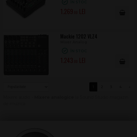
ÎN STOC
1.269
.00
Mackie 1202 VLZ4
Mixer Analog
ÎN STOC
1.243
.00
1
2
3
4
»
Mixere audio -
Mixere analogice
la Sound Studio magazin
de muzica