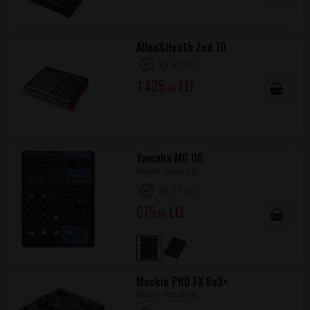
Allen&Heath Zed 10
ÎN STOC
1.425
.00
Yamaha MG 06
Mixer Analog
ÎN STOC
675
.00
Mackie PRO FX 6v3+
Mixer Analog