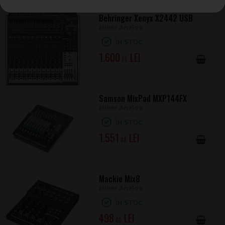
Behringer Xenyx X2442 USB
Mixer Analog
ÎN STOC
1.600
.00
Samson MixPad MXP144FX
Mixer Analog
ÎN STOC
1.551
.00
Mackie Mix8
Mixer Analog
ÎN STOC
498
.00