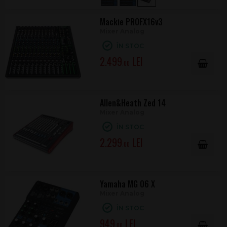
Mackie PROFX16v3
Mixer Analog
ÎN STOC
2.499
.00
Allen&Heath Zed 14
Mixer Analog
ÎN STOC
2.299
.00
Yamaha MG 06 X
Mixer Analog
ÎN STOC
949
.00