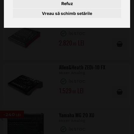
Refuz
Vreau să schimb setările
Allen&Heath Zed 12FX
Mixer Analog
ÎN STOC
2.820
.00
Allen&Heath ZEDi-10 FX
Mixer Analog
ÎN STOC
1.529
.00
-240
Yamaha MG 20 XU
Mixer Analog
ÎN STOC