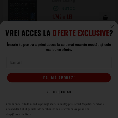
Mixer Analog
ÎN STOC
1.747
.00
VREI ACCES LA
OFERTE EXCLUSIVE
?
Mackie PROFX10v3+
Înscrie-te pentru a primi acces la cele mai recente noutăți și cele
Mixer Analog
mai bune oferte.
ÎN STOC
Email
1.729
.00
DA, MĂ ABONEZ!
Allen&Heath Zed 10FX
Mixer Analog
NU, MULȚUMESC
ÎN STOC
Abonându-te, ești de acord să primești oferte și noutăți prin e-mail. Vă puteți dezabona
1.652
.00
oricănd dând click pe linkul de dezabonare sau informându-ne pe adresa
shop@soundstudio.ro.